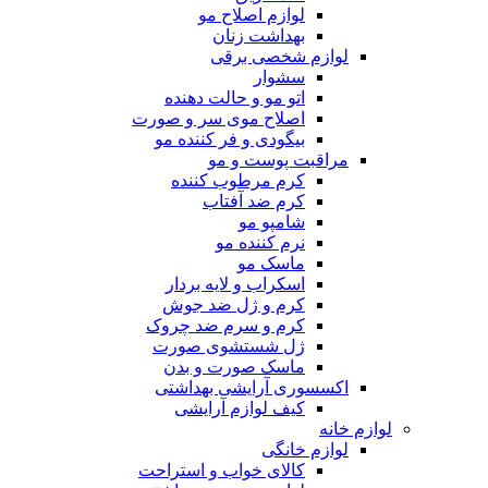
لوازم اصلاح مو
بهداشت زنان
لوازم شخصی برقی
سشوار
اتو مو و حالت دهنده
اصلاح موی سر و صورت
بیگودی و فر کننده مو
مراقبت پوست و مو
کرم مرطوب کننده
کرم ضد آفتاب
شامپو مو
نرم کننده مو
ماسک مو
اسکراب و لایه بردار
کرم و ژل ضد جوش
کرم و سرم ضد چروک
ژل شستشوی صورت
ماسک صورت و بدن
اکسسوری آرایشی بهداشتی
کیف لوازم آرایشی
لوازم خانه
لوازم خانگی
کالای خواب و استراحت