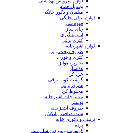
لوازم سرویس بهداشتی
وسایل حمام
مبلمان و دکور خانگی
لوازم برقی خانگی
قهوه ساز
چای ساز
آبمیوه گیری
کتری برقی
لوازم آشپزخانه
ظروف پخت و پز
کتری و قوری
بخارپز، هواپز
غذاساز
خرد کن
گوشت کوب برقی
همزن برقی
مخلوط کن
منسوجات آشپزخانه
توستر
ظروف آشپزخانه
سبد، صافی و آبکش
تزیینی و دکوری خانه
پرده
کوسن، رومیزی و شال مبل