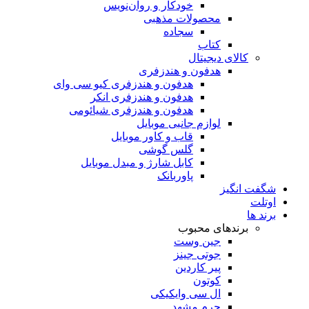
خودکار و روان‌نویس
محصولات مذهبی
سجاده
کتاب
کالای دیجیتال
هدفون و هندزفری
هدفون و هندزفری کیو سی وای
هدفون و هندزفری انکر
هدفون و هندزفری شیائومی
لوازم جانبی موبایل
قاب و کاور موبایل
گلس گوشی
کابل شارژ و مبدل موبایل
پاوربانک
شگفت انگیز
اوتلت
برند ها
برندهای محبوب
جین وست
جوتی جینز
پیر کاردین
کوتون
ال سی وایکیکی
چرم مشهد