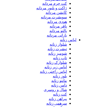
کت چرم مردانه
ژاکت و پلیور مردانه
کاپشن مردانه
سویشرت مردانه
هودی مردانه
پافر مردانه
پالتو مردانه
بارانی مردانه
لباس زنانه
شلوار زنانه
تیشرت زنانه
شومیز زنانه
تاپ زنانه
شلوارک زنانه
لباس زیر زنانه
لباس راحتی زنانه
بلوز زنانه
مانتو زنانه
دامن زنانه
شال و روسری
کت زنانه
پیراهن زنانه
سرهمی زنانه