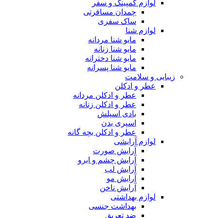
لوازم کمپینگ و سفر
چمدان مسافرتی
ساک سفری
لوازم شنا
مایو شنا مردانه
مایو شنا زنانه
مایو شنا دخترانه
مایو شنا پسرانه
زیبایی و سلامت
عطر و ادکلن
عطر و ادکلن مردانه
عطر و ادکلن زنانه
بادی اسپلش
اسپری بدن
عطر و ادکلن بچه گانه
لوازم آرایشی
آرایش صورت
آرایش چشم و ابرو
آرایش لب
آرایش مو
آرایش ناخن
لوازم بهداشتی
بهداشت جنسی
ضد تعریق