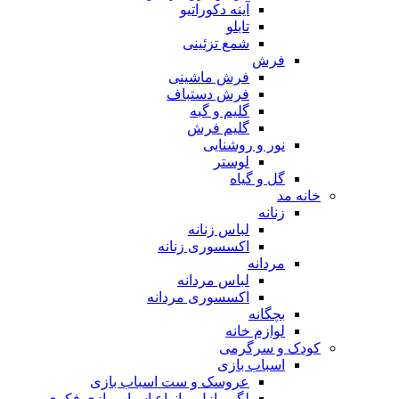
آینه دکوراتیو
تابلو
شمع تزئینی
فرش
فرش ماشینی
فرش دستباف
گلیم و گبه
گلیم فرش
نور و روشنایی
لوستر
گل و گیاه
خانه مد
زنانه
لباس زنانه
اکسسوری زنانه
مردانه
لباس مردانه
اکسسوری مردانه
بچگانه
لوازم خانه
کودک و سرگرمی
اسباب بازی
عروسک و ست اسباب بازی
لگو، پازل و انواع اسباب بازی فکری و