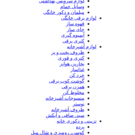
لوازم سرویس بهداشتی
وسایل حمام
مبلمان و دکور خانگی
لوازم برقی خانگی
قهوه ساز
چای ساز
آبمیوه گیری
کتری برقی
لوازم آشپزخانه
ظروف پخت و پز
کتری و قوری
بخارپز، هواپز
غذاساز
خرد کن
گوشت کوب برقی
همزن برقی
مخلوط کن
منسوجات آشپزخانه
توستر
ظروف آشپزخانه
سبد، صافی و آبکش
تزیینی و دکوری خانه
پرده
کوسن، رومیزی و شال مبل