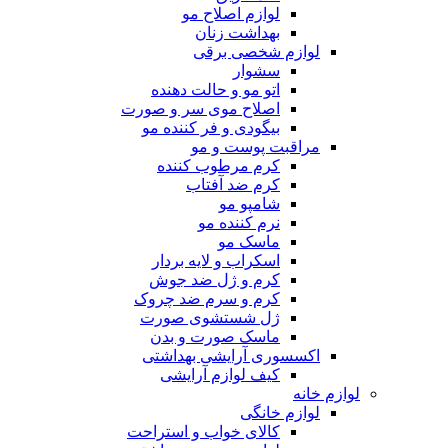
لوازم اصلاح مو
بهداشت زنان
لوازم شخصی برقی
سشوار
اتو مو و حالت دهنده
اصلاح موی سر و صورت
بیگودی و فر کننده مو
مراقبت پوست و مو
کرم مرطوب کننده
کرم ضد آفتاب
شامپو مو
نرم کننده مو
ماسک مو
اسکراب و لایه بردار
کرم و ژل ضد جوش
کرم و سرم ضد چروک
ژل شستشوی صورت
ماسک صورت و بدن
اکسسوری آرایشی بهداشتی
کیف لوازم آرایشی
لوازم خانه
لوازم خانگی
کالای خواب و استراحت