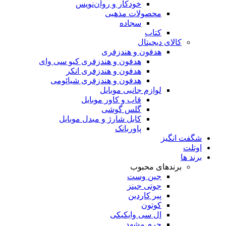
خودکار و روان‌نویس
محصولات مذهبی
سجاده
کتاب
کالای دیجیتال
هدفون و هندزفری
هدفون و هندزفری کیو سی وای
هدفون و هندزفری انکر
هدفون و هندزفری شیائومی
لوازم جانبی موبایل
قاب و کاور موبایل
گلس گوشی
کابل شارژ و مبدل موبایل
پاوربانک
شگفت انگیز
اوتلت
برند ها
برندهای محبوب
جین وست
جوتی جینز
پیر کاردین
کوتون
ال سی وایکیکی
چرم مشهد