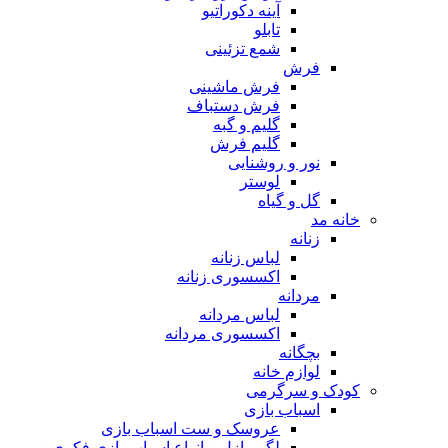
آینه دکوراتیو
تابلو
شمع تزئینی
فرش
فرش ماشینی
فرش دستباف
گلیم و گبه
گلیم فرش
نور و روشنایی
لوستر
گل و گیاه
خانه مد
زنانه
لباس زنانه
اکسسوری زنانه
مردانه
لباس مردانه
اکسسوری مردانه
بچگانه
لوازم خانه
کودک و سرگرمی
اسباب بازی
عروسک و ست اسباب بازی
لگو، پازل و انواع اسباب بازی فکری و