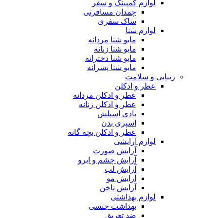
لوازم کمپینگ و سفر
چمدان مسافرتی
ساک سفری
لوازم شنا
مایو شنا مردانه
مایو شنا زنانه
مایو شنا دخترانه
مایو شنا پسرانه
زیبایی و سلامت
عطر و ادکلن
عطر و ادکلن مردانه
عطر و ادکلن زنانه
بادی اسپلش
اسپری بدن
عطر و ادکلن بچه گانه
لوازم آرایشی
آرایش صورت
آرایش چشم و ابرو
آرایش لب
آرایش مو
آرایش ناخن
لوازم بهداشتی
بهداشت جنسی
ضد تعریق