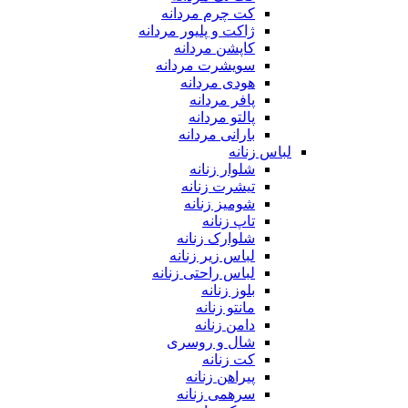
کت چرم مردانه
ژاکت و پلیور مردانه
کاپشن مردانه
سویشرت مردانه
هودی مردانه
پافر مردانه
پالتو مردانه
بارانی مردانه
لباس زنانه
شلوار زنانه
تیشرت زنانه
شومیز زنانه
تاپ زنانه
شلوارک زنانه
لباس زیر زنانه
لباس راحتی زنانه
بلوز زنانه
مانتو زنانه
دامن زنانه
شال و روسری
کت زنانه
پیراهن زنانه
سرهمی زنانه