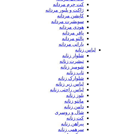
کت چرم مردانه
ژاکت و پلیور مردانه
کاپشن مردانه
سویشرت مردانه
هودی مردانه
پافر مردانه
پالتو مردانه
بارانی مردانه
لباس زنانه
شلوار زنانه
تیشرت زنانه
شومیز زنانه
تاپ زنانه
شلوارک زنانه
لباس زیر زنانه
لباس راحتی زنانه
بلوز زنانه
مانتو زنانه
دامن زنانه
شال و روسری
کت زنانه
پیراهن زنانه
سرهمی زنانه