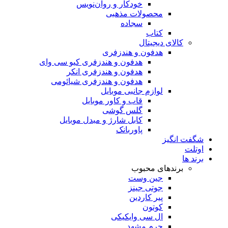
خودکار و روان‌نویس
محصولات مذهبی
سجاده
کتاب
کالای دیجیتال
هدفون و هندزفری
هدفون و هندزفری کیو سی وای
هدفون و هندزفری انکر
هدفون و هندزفری شیائومی
لوازم جانبی موبایل
قاب و کاور موبایل
گلس گوشی
کابل شارژ و مبدل موبایل
پاوربانک
شگفت انگیز
اوتلت
برند ها
برندهای محبوب
جین وست
جوتی جینز
پیر کاردین
کوتون
ال سی وایکیکی
چرم مشهد