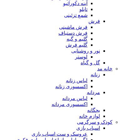
آینه دکوراتیو
تابلو
شمع تزئینی
فرش
فرش ماشینی
فرش دستباف
گلیم و گبه
گلیم فرش
نور و روشنایی
لوستر
گل و گیاه
خانه مد
زنانه
لباس زنانه
اکسسوری زنانه
مردانه
لباس مردانه
اکسسوری مردانه
بچگانه
لوازم خانه
کودک و سرگرمی
اسباب بازی
عروسک و ست اسباب بازی
لگو، پازل و انواع اسباب بازی فکری و