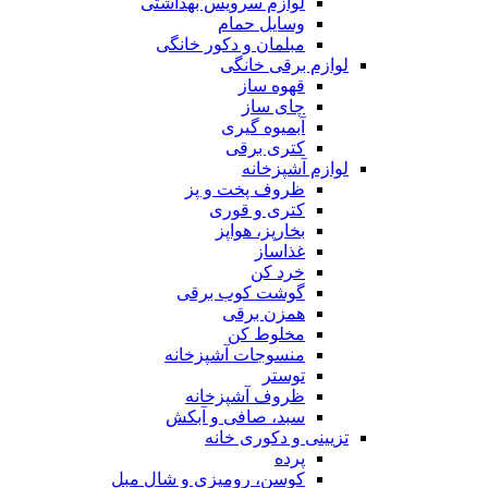
لوازم سرویس بهداشتی
وسایل حمام
مبلمان و دکور خانگی
لوازم برقی خانگی
قهوه ساز
چای ساز
آبمیوه گیری
کتری برقی
لوازم آشپزخانه
ظروف پخت و پز
کتری و قوری
بخارپز، هواپز
غذاساز
خرد کن
گوشت کوب برقی
همزن برقی
مخلوط کن
منسوجات آشپزخانه
توستر
ظروف آشپزخانه
سبد، صافی و آبکش
تزیینی و دکوری خانه
پرده
کوسن، رومیزی و شال مبل