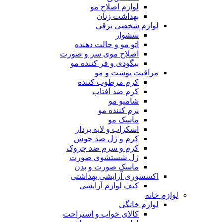
لوازم اصلاح مو
بهداشت زنان
لوازم شخصی برقی
سشوار
اتو مو و حالت دهنده
اصلاح موی سر و صورت
بیگودی و فر کننده مو
مراقبت پوست و مو
کرم مرطوب کننده
کرم ضد آفتاب
شامپو مو
نرم کننده مو
ماسک مو
اسکراب و لایه بردار
کرم و ژل ضد جوش
کرم و سرم ضد چروک
ژل شستشوی صورت
ماسک صورت و بدن
اکسسوری آرایشی بهداشتی
کیف لوازم آرایشی
لوازم خانه
لوازم خانگی
کالای خواب و استراحت