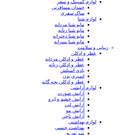
لوازم کمپینگ و سفر
چمدان مسافرتی
ساک سفری
لوازم شنا
مایو شنا مردانه
مایو شنا زنانه
مایو شنا دخترانه
مایو شنا پسرانه
زیبایی و سلامت
عطر و ادکلن
عطر و ادکلن مردانه
عطر و ادکلن زنانه
بادی اسپلش
اسپری بدن
عطر و ادکلن بچه گانه
لوازم آرایشی
آرایش صورت
آرایش چشم و ابرو
آرایش لب
آرایش مو
آرایش ناخن
لوازم بهداشتی
بهداشت جنسی
ضد تعریق