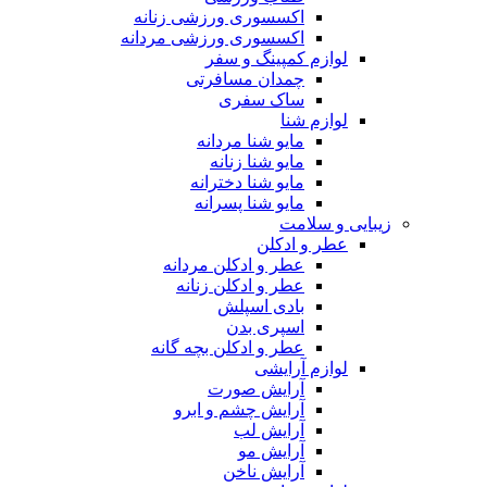
اکسسوری ورزشی زنانه
اکسسوری ورزشی مردانه
لوازم کمپینگ و سفر
چمدان مسافرتی
ساک سفری
لوازم شنا
مایو شنا مردانه
مایو شنا زنانه
مایو شنا دخترانه
مایو شنا پسرانه
زیبایی و سلامت
عطر و ادکلن
عطر و ادکلن مردانه
عطر و ادکلن زنانه
بادی اسپلش
اسپری بدن
عطر و ادکلن بچه گانه
لوازم آرایشی
آرایش صورت
آرایش چشم و ابرو
آرایش لب
آرایش مو
آرایش ناخن