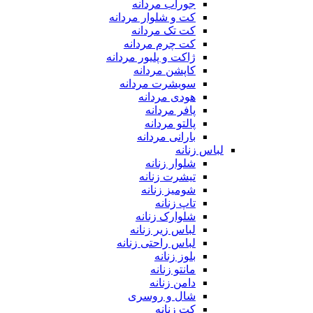
جوراب مردانه
کت و شلوار مردانه
کت تک مردانه
کت چرم مردانه
ژاکت و پلیور مردانه
کاپشن مردانه
سویشرت مردانه
هودی مردانه
پافر مردانه
پالتو مردانه
بارانی مردانه
لباس زنانه
شلوار زنانه
تیشرت زنانه
شومیز زنانه
تاپ زنانه
شلوارک زنانه
لباس زیر زنانه
لباس راحتی زنانه
بلوز زنانه
مانتو زنانه
دامن زنانه
شال و روسری
کت زنانه