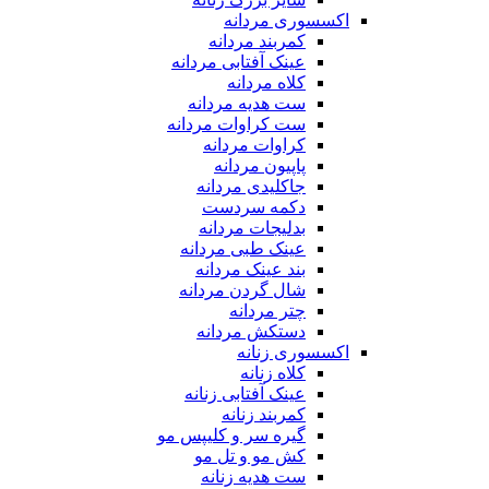
اکسسوری مردانه
کمربند مردانه
عینک آفتابی مردانه
کلاه مردانه
ست هدیه مردانه
ست کراوات مردانه
کراوات مردانه
پاپیون مردانه
جاکلیدی مردانه
دکمه سردست
بدلیجات مردانه
عینک طبی مردانه
بند عینک مردانه
شال گردن مردانه
چتر مردانه
دستکش مردانه
اکسسوری زنانه
کلاه زنانه
عینک آفتابی زنانه
کمربند زنانه
گیره سر و کلیپس مو
کش مو و تل مو
ست هدیه زنانه