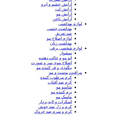
آرایش چشم و ابرو
آرایش لب
آرایش مو
آرایش ناخن
لوازم بهداشتی
بهداشت جنسی
ضد تعریق
لوازم اصلاح مو
بهداشت زنان
لوازم شخصی برقی
سشوار
اتو مو و حالت دهنده
اصلاح موی سر و صورت
بیگودی و فر کننده مو
مراقبت پوست و مو
کرم مرطوب کننده
کرم ضد آفتاب
شامپو مو
نرم کننده مو
ماسک مو
اسکراب و لایه بردار
کرم و ژل ضد جوش
کرم و سرم ضد چروک