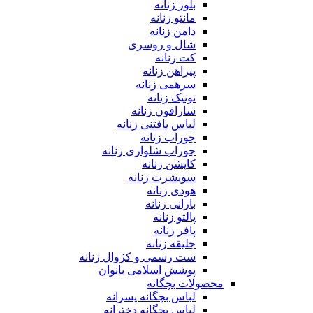
بلوز زنانه
مانتو زنانه
دامن زنانه
شال و روسری
کت زنانه
پیراهن زنانه
سرهمی زنانه
تونیک زنانه
سارافون زنانه
لباس بافتنی زنانه
جوراب زنانه
جوراب شلواری زنانه
کاپشن زنانه
سویشرت زنانه
هودی زنانه
بارانی زنانه
پالتو زنانه
پافر زنانه
جلیقه زنانه
ست رسمی و کژوال زنانه
پوشش اسلامی بانوان
محصولات بچگانه
لباس بچگانه پسرانه
لباس بچگانه دخترانه