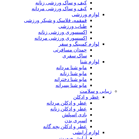
کیف و ساک ورزشی زنانه
کیف و ساک ورزشی مردانه
لوازم ورزشی
قمقمه، فلاسک و شیکر ورزشی
طناب ورزشی
اکسسوری ورزشی زنانه
اکسسوری ورزشی مردانه
لوازم کمپینگ و سفر
چمدان مسافرتی
ساک سفری
لوازم شنا
مایو شنا مردانه
مایو شنا زنانه
مایو شنا دخترانه
مایو شنا پسرانه
زیبایی و سلامت
عطر و ادکلن
عطر و ادکلن مردانه
عطر و ادکلن زنانه
بادی اسپلش
اسپری بدن
عطر و ادکلن بچه گانه
لوازم آرایشی
آرایش صورت