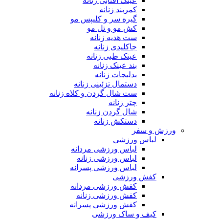
عینک آفتابی زنانه
کمربند زنانه
گیره سر و کلیپس مو
کش مو و تل مو
ست هدیه زنانه
جاکلیدی زنانه
عینک طبی زنانه
بند عینک زنانه
بدلیجات زنانه
دستمال تزئینی زنانه
ست شال گردن و کلاه زنانه
چتر زنانه
شال گردن زنانه
دستکش زنانه
ورزش و سفر
لباس ورزشی
لباس ورزشی مردانه
لباس ورزشی زنانه
لباس ورزشی پسرانه
کفش ورزشی
کفش ورزشی مردانه
کفش ورزشی زنانه
کفش ورزشی پسرانه
کیف و ساک ورزشی