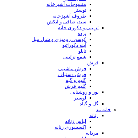
منسوجات آشپزخانه
توستر
ظروف آشپزخانه
سبد، صافی و آبکش
تزیینی و دکوری خانه
پرده
کوسن، رومیزی و شال مبل
آینه دکوراتیو
تابلو
شمع تزئینی
فرش
فرش ماشینی
فرش دستباف
گلیم و گبه
گلیم فرش
نور و روشنایی
لوستر
گل و گیاه
خانه مد
زنانه
لباس زنانه
اکسسوری زنانه
مردانه