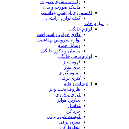
ژل شستشوی صورت
ماسک صورت و بدن
اکسسوری آرایشی بهداشتی
کیف لوازم آرایشی
لوازم خانه
لوازم خانگی
کالای خواب و استراحت
لوازم سرویس بهداشتی
وسایل حمام
مبلمان و دکور خانگی
لوازم برقی خانگی
قهوه ساز
چای ساز
آبمیوه گیری
کتری برقی
لوازم آشپزخانه
ظروف پخت و پز
کتری و قوری
بخارپز، هواپز
غذاساز
خرد کن
گوشت کوب برقی
همزن برقی
مخلوط کن