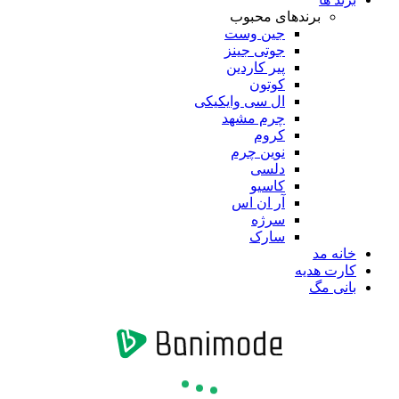
برندهای محبوب
جین وست
جوتی جینز
پیر کاردین
کوتون
ال سی وایکیکی
چرم مشهد
کروم
نوین چرم
دلسی
کاسیو
آر ان اس
سرژه
سارک
خانه مد
کارت هدیه
بانی مگ