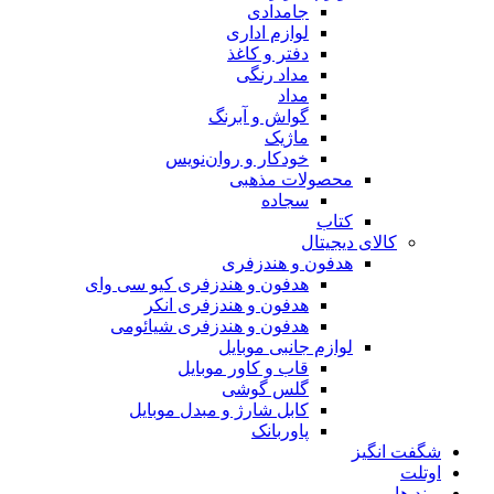
جامدادی
لوازم اداری
دفتر و کاغذ
مداد رنگی
مداد
گواش و آبرنگ
ماژیک
خودکار و روان‌نویس
محصولات مذهبی
سجاده
کتاب
کالای دیجیتال
هدفون و هندزفری
هدفون و هندزفری کیو سی وای
هدفون و هندزفری انکر
هدفون و هندزفری شیائومی
لوازم جانبی موبایل
قاب و کاور موبایل
گلس گوشی
کابل شارژ و مبدل موبایل
پاوربانک
شگفت انگیز
اوتلت
برند ها