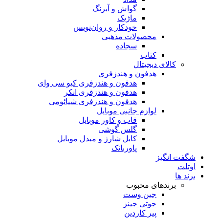
گواش و آبرنگ
ماژیک
خودکار و روان‌نویس
محصولات مذهبی
سجاده
کتاب
کالای دیجیتال
هدفون و هندزفری
هدفون و هندزفری کیو سی وای
هدفون و هندزفری انکر
هدفون و هندزفری شیائومی
لوازم جانبی موبایل
قاب و کاور موبایل
گلس گوشی
کابل شارژ و مبدل موبایل
پاوربانک
شگفت انگیز
اوتلت
برند ها
برندهای محبوب
جین وست
جوتی جینز
پیر کاردین