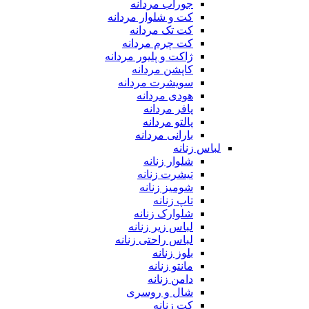
جوراب مردانه
کت و شلوار مردانه
کت تک مردانه
کت چرم مردانه
ژاکت و پلیور مردانه
کاپشن مردانه
سویشرت مردانه
هودی مردانه
پافر مردانه
پالتو مردانه
بارانی مردانه
لباس زنانه
شلوار زنانه
تیشرت زنانه
شومیز زنانه
تاپ زنانه
شلوارک زنانه
لباس زیر زنانه
لباس راحتی زنانه
بلوز زنانه
مانتو زنانه
دامن زنانه
شال و روسری
کت زنانه