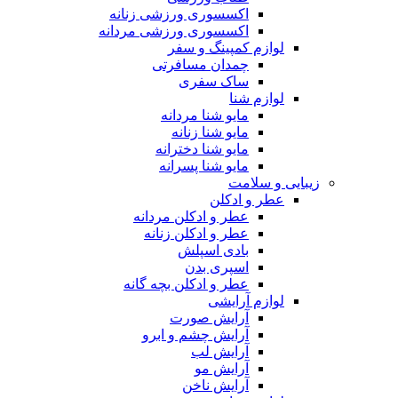
اکسسوری ورزشی زنانه
اکسسوری ورزشی مردانه
لوازم کمپینگ و سفر
چمدان مسافرتی
ساک سفری
لوازم شنا
مایو شنا مردانه
مایو شنا زنانه
مایو شنا دخترانه
مایو شنا پسرانه
زیبایی و سلامت
عطر و ادکلن
عطر و ادکلن مردانه
عطر و ادکلن زنانه
بادی اسپلش
اسپری بدن
عطر و ادکلن بچه گانه
لوازم آرایشی
آرایش صورت
آرایش چشم و ابرو
آرایش لب
آرایش مو
آرایش ناخن