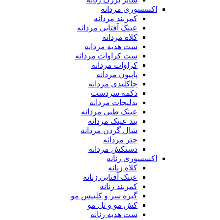
اکسسوری مردانه
کمربند مردانه
عینک آفتابی مردانه
کلاه مردانه
ست هدیه مردانه
ست کراوات مردانه
کراوات مردانه
پاپیون مردانه
جاکلیدی مردانه
دکمه سردست
بدلیجات مردانه
عینک طبی مردانه
بند عینک مردانه
شال گردن مردانه
چتر مردانه
دستکش مردانه
اکسسوری زنانه
کلاه زنانه
عینک آفتابی زنانه
کمربند زنانه
گیره سر و کلیپس مو
کش مو و تل مو
ست هدیه زنانه