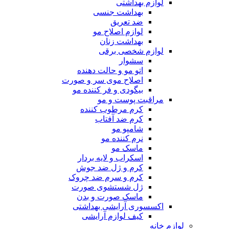
لوازم بهداشتی
بهداشت جنسی
ضد تعریق
لوازم اصلاح مو
بهداشت زنان
لوازم شخصی برقی
سشوار
اتو مو و حالت دهنده
اصلاح موی سر و صورت
بیگودی و فر کننده مو
مراقبت پوست و مو
کرم مرطوب کننده
کرم ضد آفتاب
شامپو مو
نرم کننده مو
ماسک مو
اسکراب و لایه بردار
کرم و ژل ضد جوش
کرم و سرم ضد چروک
ژل شستشوی صورت
ماسک صورت و بدن
اکسسوری آرایشی بهداشتی
کیف لوازم آرایشی
لوازم خانه