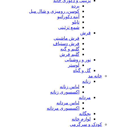
تزیینی و دکوری خانه
پرده
کوسن، رومیزی و شال مبل
آینه دکوراتیو
تابلو
شمع تزئینی
فرش
فرش ماشینی
فرش دستباف
گلیم و گبه
گلیم فرش
نور و روشنایی
لوستر
گل و گیاه
خانه مد
زنانه
لباس زنانه
اکسسوری زنانه
مردانه
لباس مردانه
اکسسوری مردانه
بچگانه
لوازم خانه
کودک و سرگرمی