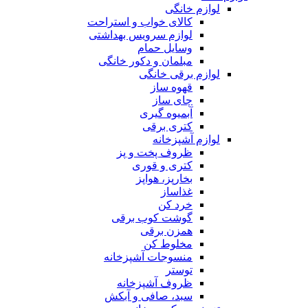
لوازم خانگی
کالای خواب و استراحت
لوازم سرویس بهداشتی
وسایل حمام
مبلمان و دکور خانگی
لوازم برقی خانگی
قهوه ساز
چای ساز
آبمیوه گیری
کتری برقی
لوازم آشپزخانه
ظروف پخت و پز
کتری و قوری
بخارپز، هواپز
غذاساز
خرد کن
گوشت کوب برقی
همزن برقی
مخلوط کن
منسوجات آشپزخانه
توستر
ظروف آشپزخانه
سبد، صافی و آبکش