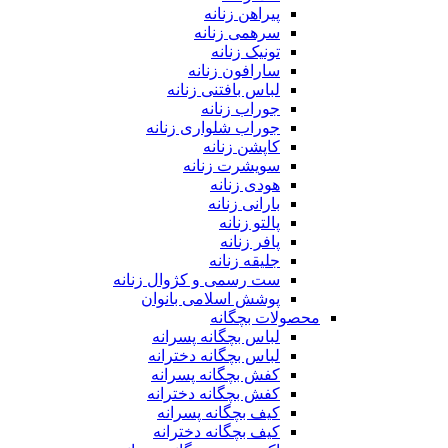
پیراهن زنانه
سرهمی زنانه
تونیک زنانه
سارافون زنانه
لباس بافتنی زنانه
جوراب زنانه
جوراب شلواری زنانه
کاپشن زنانه
سویشرت زنانه
هودی زنانه
بارانی زنانه
پالتو زنانه
پافر زنانه
جلیقه زنانه
ست رسمی و کژوال زنانه
پوشش اسلامی بانوان
محصولات بچگانه
لباس بچگانه پسرانه
لباس بچگانه دخترانه
کفش بچگانه پسرانه
کفش بچگانه دخترانه
کیف بچگانه پسرانه
کیف بچگانه دخترانه