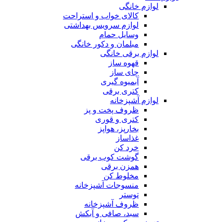
لوازم خانگی
کالای خواب و استراحت
لوازم سرویس بهداشتی
وسایل حمام
مبلمان و دکور خانگی
لوازم برقی خانگی
قهوه ساز
چای ساز
آبمیوه گیری
کتری برقی
لوازم آشپزخانه
ظروف پخت و پز
کتری و قوری
بخارپز، هواپز
غذاساز
خرد کن
گوشت کوب برقی
همزن برقی
مخلوط کن
منسوجات آشپزخانه
توستر
ظروف آشپزخانه
سبد، صافی و آبکش