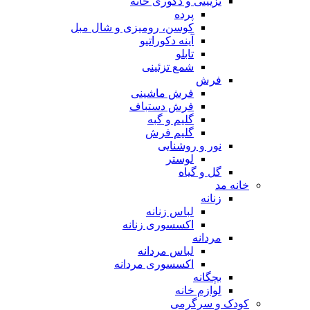
تزیینی و دکوری خانه
پرده
کوسن، رومیزی و شال مبل
آینه دکوراتیو
تابلو
شمع تزئینی
فرش
فرش ماشینی
فرش دستباف
گلیم و گبه
گلیم فرش
نور و روشنایی
لوستر
گل و گیاه
خانه مد
زنانه
لباس زنانه
اکسسوری زنانه
مردانه
لباس مردانه
اکسسوری مردانه
بچگانه
لوازم خانه
کودک و سرگرمی