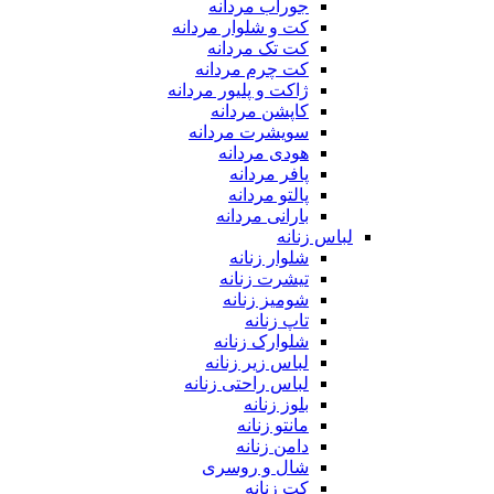
جوراب مردانه
کت و شلوار مردانه
کت تک مردانه
کت چرم مردانه
ژاکت و پلیور مردانه
کاپشن مردانه
سویشرت مردانه
هودی مردانه
پافر مردانه
پالتو مردانه
بارانی مردانه
لباس زنانه
شلوار زنانه
تیشرت زنانه
شومیز زنانه
تاپ زنانه
شلوارک زنانه
لباس زیر زنانه
لباس راحتی زنانه
بلوز زنانه
مانتو زنانه
دامن زنانه
شال و روسری
کت زنانه