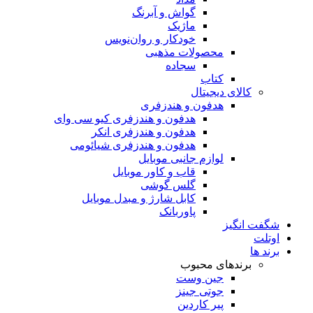
گواش و آبرنگ
ماژیک
خودکار و روان‌نویس
محصولات مذهبی
سجاده
کتاب
کالای دیجیتال
هدفون و هندزفری
هدفون و هندزفری کیو سی وای
هدفون و هندزفری انکر
هدفون و هندزفری شیائومی
لوازم جانبی موبایل
قاب و کاور موبایل
گلس گوشی
کابل شارژ و مبدل موبایل
پاوربانک
شگفت انگیز
اوتلت
برند ها
برندهای محبوب
جین وست
جوتی جینز
پیر کاردین