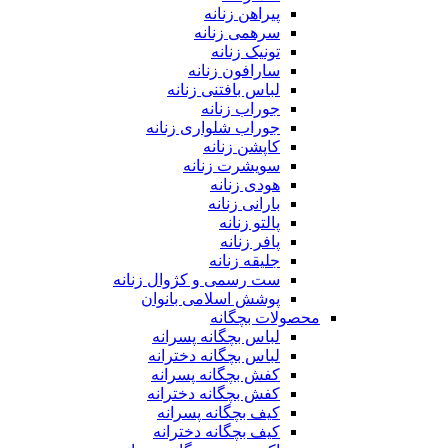
پیراهن زنانه
سرهمی زنانه
تونیک زنانه
سارافون زنانه
لباس بافتنی زنانه
جوراب زنانه
جوراب شلواری زنانه
کاپشن زنانه
سویشرت زنانه
هودی زنانه
بارانی زنانه
پالتو زنانه
پافر زنانه
جلیقه زنانه
ست رسمی و کژوال زنانه
پوشش اسلامی بانوان
محصولات بچگانه
لباس بچگانه پسرانه
لباس بچگانه دخترانه
کفش بچگانه پسرانه
کفش بچگانه دخترانه
کیف بچگانه پسرانه
کیف بچگانه دخترانه