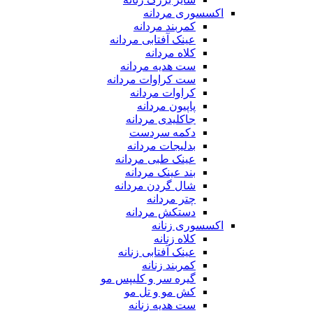
اکسسوری مردانه
کمربند مردانه
عینک آفتابی مردانه
کلاه مردانه
ست هدیه مردانه
ست کراوات مردانه
کراوات مردانه
پاپیون مردانه
جاکلیدی مردانه
دکمه سردست
بدلیجات مردانه
عینک طبی مردانه
بند عینک مردانه
شال گردن مردانه
چتر مردانه
دستکش مردانه
اکسسوری زنانه
کلاه زنانه
عینک آفتابی زنانه
کمربند زنانه
گیره سر و کلیپس مو
کش مو و تل مو
ست هدیه زنانه