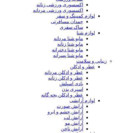
اکسسوری ورزشی زنانه
اکسسوری ورزشی مردانه
لوازم کمپینگ و سفر
چمدان مسافرتی
ساک سفری
لوازم شنا
مایو شنا مردانه
مایو شنا زنانه
مایو شنا دخترانه
مایو شنا پسرانه
زیبایی و سلامت
عطر و ادکلن
عطر و ادکلن مردانه
عطر و ادکلن زنانه
بادی اسپلش
اسپری بدن
عطر و ادکلن بچه گانه
لوازم آرایشی
آرایش صورت
آرایش چشم و ابرو
آرایش لب
آرایش مو
آرایش ناخن