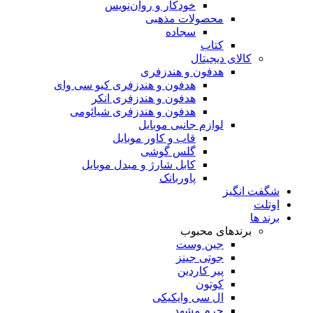
خودکار و روان‌نویس
محصولات مذهبی
سجاده
کتاب
کالای دیجیتال
هدفون و هندزفری
هدفون و هندزفری کیو سی وای
هدفون و هندزفری انکر
هدفون و هندزفری شیائومی
لوازم جانبی موبایل
قاب و کاور موبایل
گلس گوشی
کابل شارژ و مبدل موبایل
پاوربانک
شگفت انگیز
اوتلت
برند ها
برندهای محبوب
جین وست
جوتی جینز
پیر کاردین
کوتون
ال سی وایکیکی
چرم مشهد