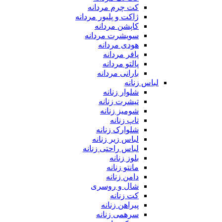
کت چرم مردانه
ژاکت و پلیور مردانه
کاپشن مردانه
سویشرت مردانه
هودی مردانه
پافر مردانه
پالتو مردانه
بارانی مردانه
لباس زنانه
شلوار زنانه
تیشرت زنانه
شومیز زنانه
تاپ زنانه
شلوارک زنانه
لباس زیر زنانه
لباس راحتی زنانه
بلوز زنانه
مانتو زنانه
دامن زنانه
شال و روسری
کت زنانه
پیراهن زنانه
سرهمی زنانه