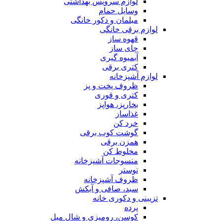
لوازم سرویس بهداشتی
وسایل حمام
مبلمان و دکور خانگی
لوازم برقی خانگی
قهوه ساز
چای ساز
آبمیوه گیری
کتری برقی
لوازم آشپزخانه
ظروف پخت و پز
کتری و قوری
بخارپز، هواپز
غذاساز
خرد کن
گوشت کوب برقی
همزن برقی
مخلوط کن
منسوجات آشپزخانه
توستر
ظروف آشپزخانه
سبد، صافی و آبکش
تزیینی و دکوری خانه
پرده
کوسن، رومیزی و شال مبل