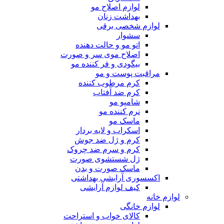
لوازم اصلاح مو
بهداشت زنان
لوازم شخصی برقی
سشوار
اتو مو و حالت دهنده
اصلاح موی سر و صورت
بیگودی و فر کننده مو
مراقبت پوست و مو
کرم مرطوب کننده
کرم ضد آفتاب
شامپو مو
نرم کننده مو
ماسک مو
اسکراب و لایه بردار
کرم و ژل ضد جوش
کرم و سرم ضد چروک
ژل شستشوی صورت
ماسک صورت و بدن
اکسسوری آرایشی بهداشتی
کیف لوازم آرایشی
لوازم خانه
لوازم خانگی
کالای خواب و استراحت