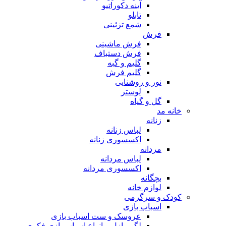
آینه دکوراتیو
تابلو
شمع تزئینی
فرش
فرش ماشینی
فرش دستباف
گلیم و گبه
گلیم فرش
نور و روشنایی
لوستر
گل و گیاه
خانه مد
زنانه
لباس زنانه
اکسسوری زنانه
مردانه
لباس مردانه
اکسسوری مردانه
بچگانه
لوازم خانه
کودک و سرگرمی
اسباب بازی
عروسک و ست اسباب بازی
لگو، پازل و انواع اسباب بازی فکری و