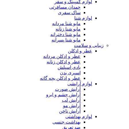
لوازم کمپینگ و سفر
چمدان مسافرتی
ساک سفری
لوازم شنا
مایو شنا مردانه
مایو شنا زنانه
مایو شنا دخترانه
مایو شنا پسرانه
زیبایی و سلامت
عطر و ادکلن
عطر و ادکلن مردانه
عطر و ادکلن زنانه
بادی اسپلش
اسپری بدن
عطر و ادکلن بچه گانه
لوازم آرایشی
آرایش صورت
آرایش چشم و ابرو
آرایش لب
آرایش مو
آرایش ناخن
لوازم بهداشتی
بهداشت جنسی
ضد تعریق