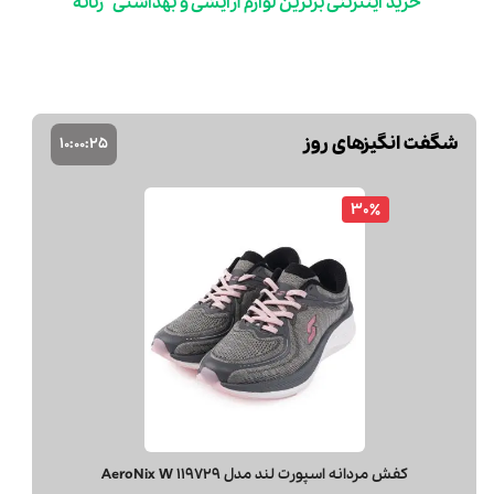
خرید اینترنتی برترین لوازم آرایشی و بهداشتی زنانه
شگفت انگیزهای روز
10
:
00
:
23
40٪
کرم مرطوب کننده و آبرسان مولتی ویتامین ایویم Evim حجم 200 میلی لیتر
192,000 تومان
320,000
مشاهد و خرید