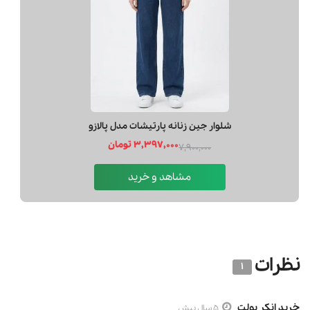
شلوار جين زنانه پارتيشات مدل پالازو
3,397,000 تومان
7,900,000
مشاهد و خرید
نظرات
1
خرید انکر بولت
5 سال پیش