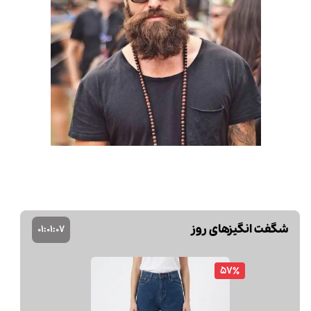
شگفت انگیزهای روز
01
:
01
:
06
57٪