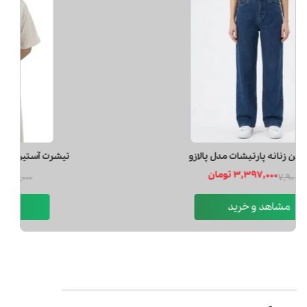
شلوار جين زنانه پارتيشات مدل پالازو
3,397,000 تومان
7,900,000
مشاهد و خرید