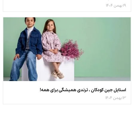
19 بهمن 1404
استایل جین کودکان ، ترندی همیشگی برای همه!
13 بهمن 1404