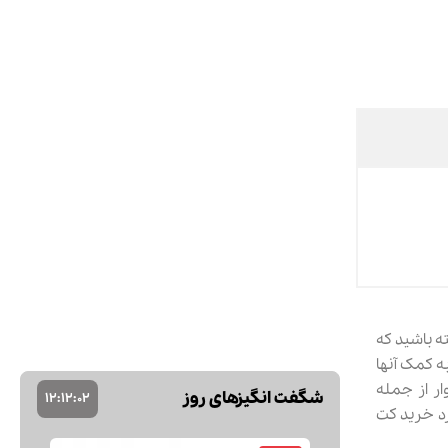
 داشته باشید که
 تا به کمک آنها
ار از جمله
شگفت انگیزهای روز
12
:
12
:
01
رد خرید کت