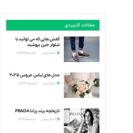
مقالات کاربردی
کفش هایی که می توانید با
شلوار جین بپوشید
10 سال پیش
بازدیدها
14,349
ابتدا
مدل های لباس عروس ۲۰۲۵
1 سال پیش
بازدیدها
8,723
لباس
تاریخچه برند پرادا PRADA
9 سال پیش
بازدیدها
6,371
پرادا