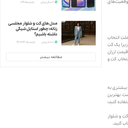
موقعیت‌های
2 سال پیش
بازدیدها
1,191
سامسونگ
مدل های کت و شلوار مجلسی
زنانه؛ چطور استایل شیکی
داشته باشیم؟
علت انتخاب
10 ماه پیش
بازدیدها
62,874
 زیرا یک کت
لباس‌های
قیمت ارزان
مطالعه بیشتر
نتخاب کت و
 بیشتری به
ست. بهترین
هم استفاده کنید؛
کت و شلوار
اب کنید.