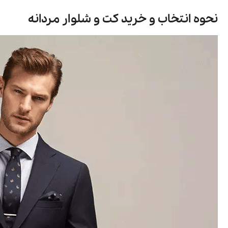
60٪
65٪
شلوارك دخترانه مندوست مدل 10810
شلوار پا
نحوه انتخاب و خرید کت و شلوار مردانه
663,250 تومان
1,895,000
مشاهد و خرید