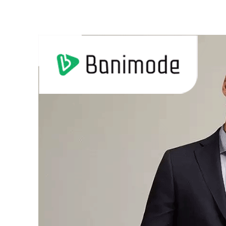
65٪
رچه ای زنانه پيركاردين كد PA11801
6,240,000 تومان
2,275,000 تومان
6,500,000
15,600,000
مشاهد و خرید
مشاهد و خرید