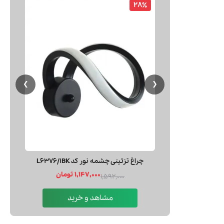
28٪
پیراهن آستین کوتاه مردانه بالون Balloon کد 5596
❯
❮
چراغ تزئینی چشمه نور کد L6376/1BK
1,147,000 تومان
1,592,000
مشاهد و خرید