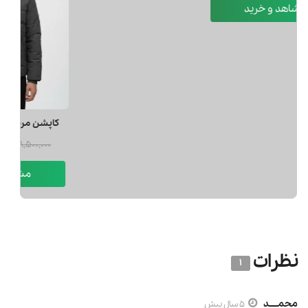
كاور تشك سفري مدل سيمپل دو تكه مدل 2121179999090
1,404,000 تومان
2,160,000
مشاهد و خرید
نظرات
1
محمــــد
5 سال پیش