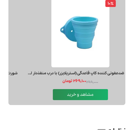
10٪
لیوان ضدعفونی کننده کاپ قاعدگی (استریلایزر) با درب منفذدار لیوا فارما
269,100 تومان
299,000
مشاهد و خرید