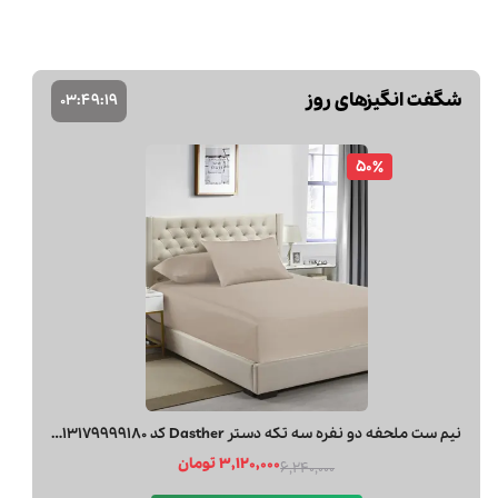
شگفت انگیزهای روز
03
:
49
:
18
60٪
شلوار اسلش مردانه بالون مدل 44128
3,000,000 تومان
7,500,000
مشاهد و خرید