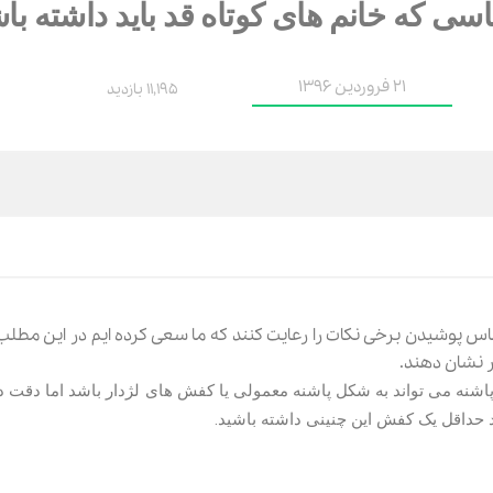
21 فروردین 1396
11,195 بازدید
ر لباس پوشیدن برخی نکات را رعایت کنند که ما سعی کرده ایم در این مطلب
ر نشان دهند.
پاشنه می تواند به شکل پاشنه معمولی یا کفش های لژدار باشد اما دقت د
ید حداقل یک کفش این چنینی داشته باشید.
40٪
م كننده ليوا فارما بسته يك عددي