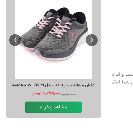
❯
❮
ند و اندام
یل شما کمک
كفش مردانه اسپورت لند مدل AeroNix W 119729
4,795,000 تومان
6,850,000
مشاهد و خرید