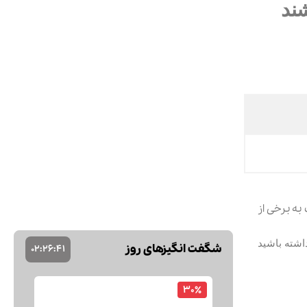
 به برخی از
اشته باشید
شگفت انگیزهای روز
02
:
26
:
40
30٪
کرم مرطوب کننده و آبرسان مولتی ویتامین ایویم Evim حجم 200 میلی لیتر