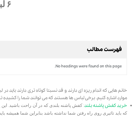
۶ لباسی که خانم های کوتاه قد باید داشته باشند
فهرست مطالب
No headings were found on this page.
خانم هایی که اندام ریزه ای دارند و قد نسبتا کوتاه تری دارند باید د
موارد اشاره کنیم. برخی لباس ها هستند که می توانند شما را کشیده ت
خرید کفش پاشنه بلند
: کفش پاشنه بلندی که در آن راحت باشید. این 
که باید تاثیری روی راه رفتن شما نداشته باشد بنابراین شما همیشه با
25٪
70٪
شلوار پارچه ای زنانه پيركاردين كد PA11801
پد گر