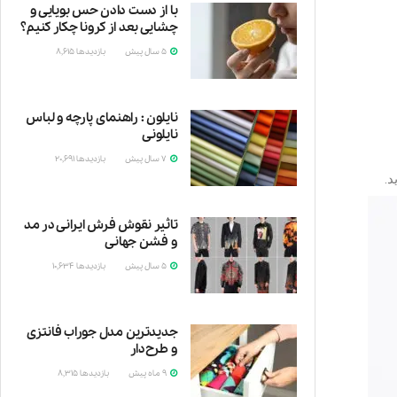
با از دست دادن حس بویایی و
چشایی بعد از کرونا چکار کنیم؟
5 سال پیش
بازدیدها
8,615
یکی
نایلون : راهنمای پارچه و لباس
نایلونی
7 سال پیش
بازدیدها
20,691
نایلون،
د.
تاثیر نقوش فرش ایرانی در مد
و فشن جهانی
5 سال پیش
بازدیدها
10,634
برای
جدیدترین مدل‌ جوراب فانتزی
و طرح‌دار
9 ماه پیش
بازدیدها
8,315
جوراب‌ها