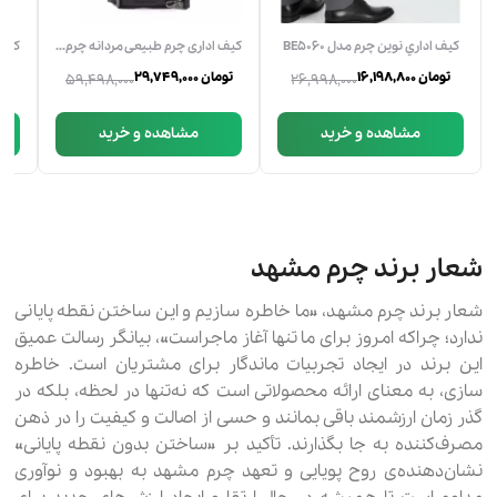
كيف اداري نوين چرم مدل BE5060
کیف اداری چرم طبیعی مردانه چرم مشهد مدل A5599
16,198,800 تومان
29,749,000 تومان
9,000
59,498,000
26,998,000
مشاهده و خرید
مشاهده و خرید
شعار برند چرم مشهد
شعار برند چرم مشهد، «ما خاطره سازیم و این ساختن نقطه پایانی
ندارد؛ چراکه امروز برای ما تنها آغاز ماجراست»، بیانگر رسالت عمیق
این برند در ایجاد تجربیات ماندگار برای مشتریان است. خاطره
سازی، به معنای ارائه محصولاتی است که نه‌تنها در لحظه، بلکه در
گذر زمان ارزشمند باقی بمانند و حسی از اصالت و کیفیت را در ذهن
مصرف‌کننده به جا بگذارند. تأکید بر «ساختن بدون نقطه پایانی»
نشان‌دهنده‌ی روح پویایی و تعهد چرم مشهد به بهبود و نوآوری