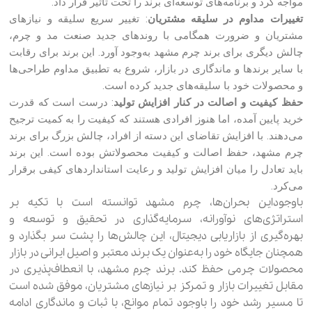
مواجه کرد و برنامه‌های توسعه‌ای برند را تحت تأثیر قرار داد.
تغییرات مداوم در سلیقه مشتریان
: تغییر سریع سلیقه و نیازهای
مشتریان و ضرورت همگامی با روندهای جدید صنعت مد و چرم،
چالش دیگری برای برند چرم مشهد به‌وجود آورد. این برند برای رقابت
با سایر برندها و ماندگاری در بازار، شروع به تطبیق مداوم طراحی‌ها
و محصولات خود با سلیقه‌های جدید کرده است.
حفظ کیفیت و اصالت در کنار افزایش تولید
: درست است که قدرت
خرید پایین آمده، اما هنوز افرادی هستند که کیفیت را به کمیت ترجیح
می‌دهند. با افزایش تقاضای این دسته از افراد، چالش بزرگ برای برند
چرم مشهد، حفظ اصالت و کیفیت محصولاتش بوده است. این برند
باید تعادل را میان افزایش تولید و رعایت استانداردهای کیفی برقرار
می‌کرد.
باوجوداین بحران‌ها، چرم مشهد توانسته است با تکیه بر
استراتژی‌های نوآورانه، سرمایه‌گذاری در تحقیق و توسعه و
بهره‌گیری از بازاریابی دیجیتال، این چالش‌ها را پشت سر بگذارد و
همچنان جایگاه خود را به‌عنوان یک برند معتبر و اصیل ایرانی در بازار
محصولات چرمی حفظ کند. برند چرم مشهد، با انعطاف‌پذیری در
مقابل تغییرات بازار و تمرکز بر نیازهای مشتریان، موفق شده است
تا مسیر رشد خود را باوجود تمام موانع، با ثبات و ماندگاری ادامه