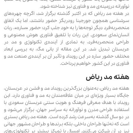
نوآورانه درزمینه‌ی مد و فناوری نیز شناخته شود.
در هفته مد ریاض که در اکتبر گذشته برگزار شد، اگرچه چهره‌های
سرشناسی همچون جورجینا رودریگز حضور داشتند، اما یک اتفاق
منحصربه‌فرد دیگر توجه‌ها را به خود جلب کرد؛ حضور «ساره»، ربات
انسان‌نمای سعودی. این ربات با تلفیق فناوری هوش مصنوعی و
طراحی منحصربه‌فرد، به نمادی از آینده‌ی تکنولوژی و مد در
عربستان تبدیل شد. در این مقاله از بانی مگ، به بررسی ابعاد
مختلف حضور ساره در این رویداد و تأثیر آن بر آینده‌ی صنعت مد و
فناوری در این کشور خواهیم پرداخت.
هفته مد ریاض
هفته مد ریاض، به‌عنوان بزرگ‌ترین رویداد مد و فشن در عربستان،
جایگاه بسیار ویژه‌ای در میان علاقه‌مندان به مد و فناوری دارد. این
رویداد با هدف معرفی فرهنگ و هویت سنتی عربستان سعودی با
استفاده طراحی مدرن و نوآورانه به سراسر جهان، برگزار می‌شود و
در دو سال گذشته به‌سرعت رشد کرده است. هفته مد ریاض بستری
است که نه‌تنها طراحان داخلی، بلکه برندها و طراحان مشهور جهانی
نیز در آن شرکت می‌کنند. امسال با تمرکز بیشتر بر تکنولوژی‌های