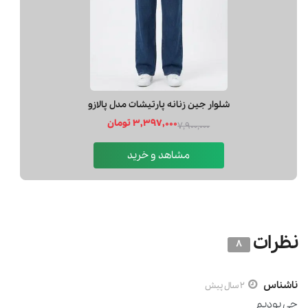
شلوار جين زنانه پارتيشات مدل پالازو
3,397,000 تومان
7,900,000
مشاهد و خرید
نظرات
8
ناشناس
2 سال پیش
چی بودیم