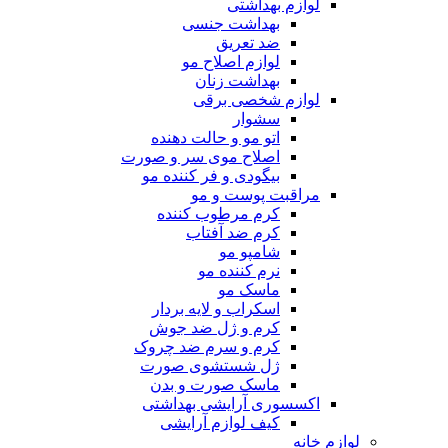
لوازم بهداشتی
بهداشت جنسی
ضد تعریق
لوازم اصلاح مو
بهداشت زنان
لوازم شخصی برقی
سشوار
اتو مو و حالت دهنده
اصلاح موی سر و صورت
بیگودی و فر کننده مو
مراقبت پوست و مو
کرم مرطوب کننده
کرم ضد آفتاب
شامپو مو
نرم کننده مو
ماسک مو
اسکراب و لایه بردار
کرم و ژل ضد جوش
کرم و سرم ضد چروک
ژل شستشوی صورت
ماسک صورت و بدن
اکسسوری آرایشی بهداشتی
کیف لوازم آرایشی
لوازم خانه