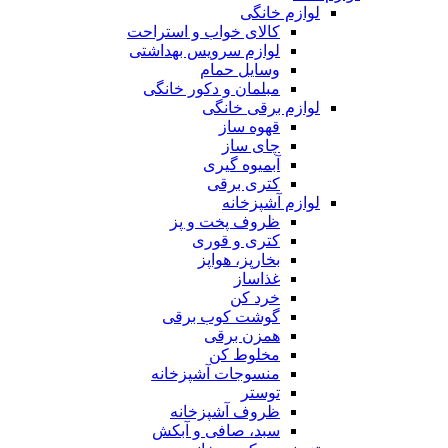
لوازم خانگی
کالای خواب و استراحت
لوازم سرویس بهداشتی
وسایل حمام
مبلمان و دکور خانگی
لوازم برقی خانگی
قهوه ساز
چای ساز
آبمیوه گیری
کتری برقی
لوازم آشپزخانه
ظروف پخت و پز
کتری و قوری
بخارپز، هواپز
غذاساز
خرد کن
گوشت کوب برقی
همزن برقی
مخلوط کن
منسوجات آشپزخانه
توستر
ظروف آشپزخانه
سبد، صافی و آبکش