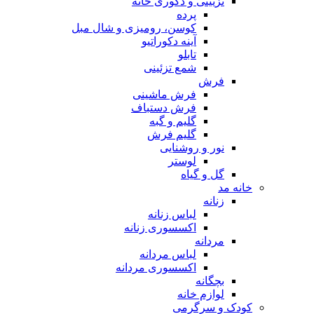
تزیینی و دکوری خانه
پرده
کوسن، رومیزی و شال مبل
آینه دکوراتیو
تابلو
شمع تزئینی
فرش
فرش ماشینی
فرش دستباف
گلیم و گبه
گلیم فرش
نور و روشنایی
لوستر
گل و گیاه
خانه مد
زنانه
لباس زنانه
اکسسوری زنانه
مردانه
لباس مردانه
اکسسوری مردانه
بچگانه
لوازم خانه
کودک و سرگرمی