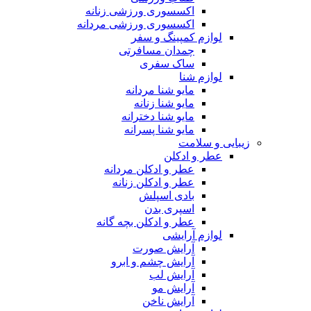
اکسسوری ورزشی زنانه
اکسسوری ورزشی مردانه
لوازم کمپینگ و سفر
چمدان مسافرتی
ساک سفری
لوازم شنا
مایو شنا مردانه
مایو شنا زنانه
مایو شنا دخترانه
مایو شنا پسرانه
زیبایی و سلامت
عطر و ادکلن
عطر و ادکلن مردانه
عطر و ادکلن زنانه
بادی اسپلش
اسپری بدن
عطر و ادکلن بچه گانه
لوازم آرایشی
آرایش صورت
آرایش چشم و ابرو
آرایش لب
آرایش مو
آرایش ناخن