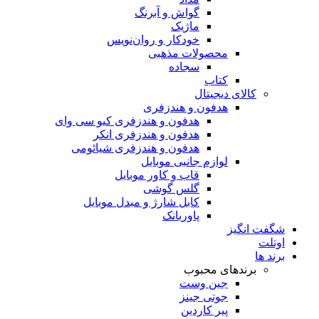
گواش و آبرنگ
ماژیک
خودکار و روان‌نویس
محصولات مذهبی
سجاده
کتاب
کالای دیجیتال
هدفون و هندزفری
هدفون و هندزفری کیو سی وای
هدفون و هندزفری انکر
هدفون و هندزفری شیائومی
لوازم جانبی موبایل
قاب و کاور موبایل
گلس گوشی
کابل شارژ و مبدل موبایل
پاوربانک
شگفت انگیز
اوتلت
برند ها
برندهای محبوب
جین وست
جوتی جینز
پیر کاردین