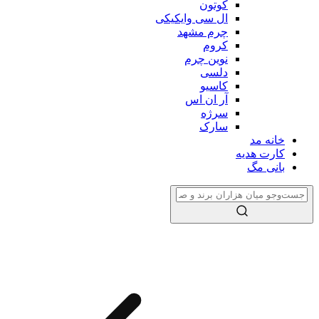
کوتون
ال سی وایکیکی
چرم مشهد
کروم
نوین چرم
دلسی
کاسیو
آر ان اس
سرژه
سارک
خانه مد
کارت هدیه
بانی مگ