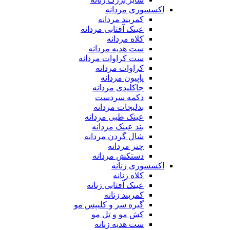
اکسسوری مردانه
کمربند مردانه
عینک آفتابی مردانه
کلاه مردانه
ست هدیه مردانه
ست کراوات مردانه
کراوات مردانه
پاپیون مردانه
جاکلیدی مردانه
دکمه سردست
بدلیجات مردانه
عینک طبی مردانه
بند عینک مردانه
شال گردن مردانه
چتر مردانه
دستکش مردانه
اکسسوری زنانه
کلاه زنانه
عینک آفتابی زنانه
کمربند زنانه
گیره سر و کلیپس مو
کش مو و تل مو
ست هدیه زنانه