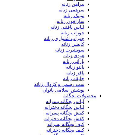
پیراهن زنانه
سرهمی زنانه
تونیک زنانه
سارافون زنانه
لباس بافتنی زنانه
جوراب زنانه
جوراب شلواری زنانه
کاپشن زنانه
سویشرت زنانه
هودی زنانه
بارانی زنانه
پالتو زنانه
پافر زنانه
جلیقه زنانه
ست رسمی و کژوال زنانه
پوشش اسلامی بانوان
محصولات بچگانه
لباس بچگانه پسرانه
لباس بچگانه دخترانه
کفش بچگانه پسرانه
کفش بچگانه دخترانه
کیف بچگانه پسرانه
کیف بچگانه دخترانه