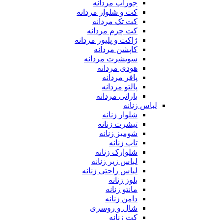
جوراب مردانه
کت و شلوار مردانه
کت تک مردانه
کت چرم مردانه
ژاکت و پلیور مردانه
کاپشن مردانه
سویشرت مردانه
هودی مردانه
پافر مردانه
پالتو مردانه
بارانی مردانه
لباس زنانه
شلوار زنانه
تیشرت زنانه
شومیز زنانه
تاپ زنانه
شلوارک زنانه
لباس زیر زنانه
لباس راحتی زنانه
بلوز زنانه
مانتو زنانه
دامن زنانه
شال و روسری
کت زنانه