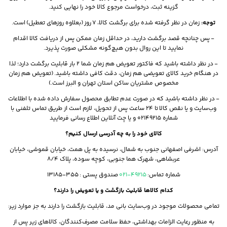
گزینه ثبت، درخواست مرجوع کالا خود را نهایی کنید.
توجه:
زمان در نظر گرفته شده برای برگشت کالا، 7 روز (بعلاوه روزهای تعطیل) است.
- پس چنانچه قصد برگشت دارید، در حداقل زمان ممکن پس از دریافت کالا اقدام
نمایید تا این روال بدون هیچ‌گونه مشکلی صورت پذیرد.
-
در نظر داشته باشید که فاکتور تعویض هم زمان شما 2 بار قابلیت برگشت دارد؛ لذا
در هنگام خرید کالای تعویضی هم زمان‌، دقت کافی داشته باشید
.
(تعویض هم زمان
مخصوص مشتریان ساکن استان تهران و البرز است.)
- در نظر داشته باشید که در صورت عدم تطابق محصول سفارش داده شده با اطلاعات
وب‌سایت و یا نقص کالا تا 24 ساعت پس از تحویل، لازم است از طریق تماس تلفنی با
شماره 02149215 و یا چت آنلاین اطلاع رسانی فرمایید
کالای خود را به چه آدرسی ارسال کنیم؟
آدرس: اشرفی اصفهانی جنوب به شمال، نرسیده به پل همت، خیابان قموشی، خیابان
عربشاهی، شهرک هما جنوبی، کوچه سوده، پلاک 8/4
شماره تماس:
49215-021
صندوق پستی : 355-13185
کدام کالاها قابلیت بازگشت و یا تعویض را دارند؟
تمامی محصولات موجود در وب‌سایت بانی مد، قابلیت بازگشت را دارند به جز موارد زیر:
به منظور رعایت الزامات بهداشتی، حفظ سلامت مصرف‌کنندگان، کالاهای زیر پس از