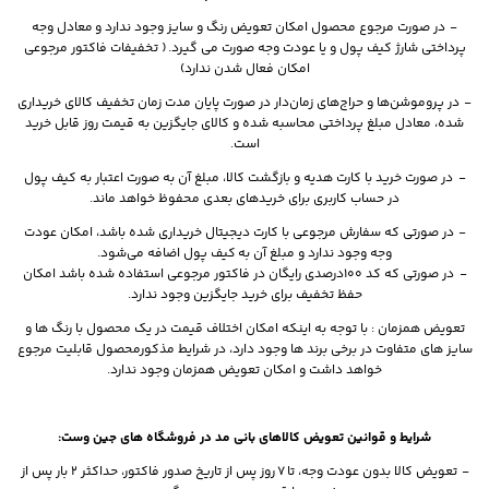
- در صورت مرجوع محصول امکان تعویض رنگ و سایز وجود ندارد و معادل وجه
پرداختی شارژ کیف پول و یا عودت وجه صورت می گیرد. ( تخفیفات فاکتور مرجوعی
امکان فعال شدن ندارد)
- در پروموشن‌ها و حراج‌های زمان‌دار در صورت پایان مدت زمان تخفیف کالای خریداری
شده، معادل مبلغ پرداختی محاسبه شده و کالای جایگزین به قیمت روز قابل خرید
است.
- در صورت خرید با کارت هدیه و بازگشت کالا، مبلغ آن به صورت اعتبار به کیف پول
در حساب کاربری برای خریدهای بعدی محفوظ خواهد ماند.
- در صورتی که سفارش مرجوعی با کارت دیجیتال خریداری شده باشد، امکان عودت
وجه وجود ندارد و مبلغ آن به کیف پول اضافه می‌شود.
- در صورتی که کد 100درصدی رایگان در فاکتور مرجوعی استفاده شده باشد امکان
حفظ تخفیف برای خرید جایگزین وجود ندارد.
تعویض همزمان : با توجه به اینکه امکان اختلاف قیمت در یک محصول با رنگ ها و
سایز های متفاوت در برخی برند ها وجود دارد، در شرایط مذکورمحصول قابلیت مرجوع
خواهد داشت و امکان تعویض همزمان وجود ندارد.
شرایط و قوانین تعویض کالاهای بانی مد در فروشگاه های جین وست:
- تعویض کالا بدون عودت وجه، تا 7 روز پس از تاریخ صدور فاکتور، حداکثر 2 بار پس از