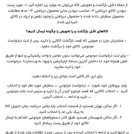
از جمله دلایل بازگشت و تعویض کالا می‌توان به موارد زیر اشاره کرد: 1- مورد پسند
نبودن کالای دریافتی 2- مناسب نبودن سایز محصول دریافتی 3- عدم مطابقت
محصول سفارش داده شده با محصول دریافتی یا وجود نقص و ایراد در کالای
خریداری شده.
کالاهای قابل بازگشت و یا تعویض را چگونه ارسال کنیم؟
- مشتریان عزیز در صورتی که قصد بازگشت کالایی را دارید، پس از ثبت درخواست
مرجوعی، کالای خود را برگشت دهید.
- برای ثبت درخواست مرجوعی می‌توانید بدون تماس با واحد پشتیبانی و تنها از طریق
تلفن همراه خود (با داشتن آخرین نسخه اپلیکیشن یا ورود به وب‌سایت)، درخواست
خود را ثبت نمایید.
برای این کار کافی است مراحل زیر را انجام دهید:
وارد پروفایل خود شوید ← درخواست مرجوعی ← سفارش مورد نظر خود را انتخاب
کنید ← انتخاب کالایی که قصد مرجوع کردن آن را دارید و سپس ثبت علت مرجوعی
← تایید و ادامه ← انتخاب آدرس:
اگر ساکن تهران هستید از قسمت انتخاب بازه زمانی دریافت، زمان تحویل کالا
به پیک بانی مد را انتخاب کنید.
اگر ساکن شهرستان هستید طبق کادر دستورالعمل مرجوعی، اقدام به ارسال
کالای خود از طریق پست پیشتاز کنید.
در انتها تایید و ادامه را انتخاب کرده و پس از بررسی مجدد اطلاعات وارد شده از طریق