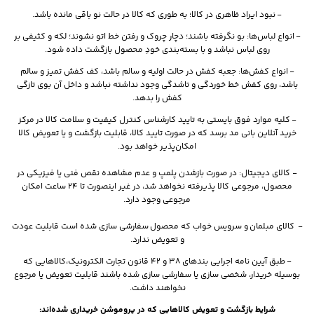
- نبود ایراد ظاهری در کالا؛ به طوری که کالا در حالت نو باقی مانده باشد.
- انواع لباس‌ها: بو نگرفته باشند؛ دچار چروک و رفتن خط اتو نشوند؛ لکه و کثیفی بر
روی لباس نباشد و با بسته‌بندی خودِ محصول بازگشت داده شود.
- انواع کفش‌ها: جعبه کفش در حالت اولیه و سالم باشد، کف کفش تمیز و سالم
باشد، روی کفش خط خوردگی و تاشدگی وجود نداشته نباشد و داخل آن بوی تازگی
کفش را بدهد.
- کلیه موارد فوق بایستی به تایید کارشناس کنترل کیفیت و سلامت کالا در مرکز
خرید آنلاین بانی مد برسد که در صورت تایید کالا، قابلیت بازگشت و یا تعویض کالا
امکان‌پذیر خواهد بود.
- کالای دیجیتال: در صورت بازشدن پلمپ و عدم مشاهده نقص فنی یا فیزیکی در
محصول، مرجوعی کالا پذیرفته نخواهد شد، در غیر اینصورت تا 24 ساعت امکان
مرجوعی وجود دارد.
- کالای مبلمان و سرویس خواب که محصول
سفارشی سازی شده است قابلیت عودت
و تعویض ندارد.
-
طبق آیین نامه اجرایی بندهای 38 و 42 قانون تجارت الکترونیک،کالاهایی که
بوسیله خریدار، شخصی سازی یا سفارشی سازی شده باشند قابلیت تعویض یا مرجوع
نخواهند داشت.
شرایط بازگشت و تعویض کالاهایی که در پروموشن خریداری شده‌اند: