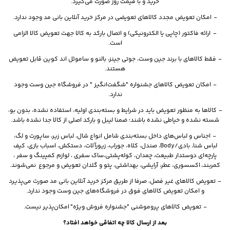
خرید و با قیمت روز صورت می‌گیرد.
- امکان تعویض مجدد کالاهای تعویضی در مرکز خرید آنلاین بانی مد وجود ندارد.
- ارائه فاکتور (چاپی یا الکترونیکی) و اتصال بارکد به کالا جهت تعویض کالا الزامی
است.
- فقط کالاهای با برند جین وست، جوتی جینز، بالنو و ساموئل اند کوین قابل تعویض
هستند.
- امکان تعویض کالاهای جشنواره "شگفت‌انگیز " در فروشگاه جین وست وجود
ندارد.
- کالاها به منظور تعویض باید در شرایط و بسته‌بندی اولیه، استفاده نشده، بدون بو،
شسته نشده و خیاطی نشده باشند؛ ضمنا لیبل و بارکد اصلی از کالا جدا نشده باشد.
- اجناس و لباس­‌های داخل بسته‌بندی شامل انواع شال، لباس زیر، ساپورت و لگ،
لباس شنا، بادی/Body، صندل، کلاه، جوراب، زیورآلات، دستکش، اسباب بازی، کیف
پارچه‌ای دوستدار طبیعت،
چمدان، کوله‌پشتی،ساک سفری ، لوازم کمپینگ و سفر ،
کمربند، اکسسوری، عطر، آرایشی، بهداشتی، پتو و گلدان تعویض و مرجوع نمی­‌شوند.
- تعویض کالاهای غیر فصل، صرفا از طریق مرکز خرید آنلاین بانی مد صورت می‌پذیرد
و امکان تعویض کالاهای فوق در فروشگاه‌های جین وست وجود ندارد.
- تعویض کالاهای پروموشنی "جشنواره فروش ویژه" امکان‌پذیر نیست.
بعد از ارسال کالا چه اتفاقی خواهد افتاد؟