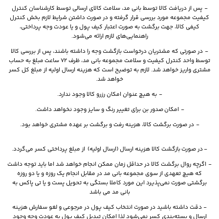
-
پس از دریافت کالا توسط بانی مد، سلامت کالای ارسالی توسط کارشناسان کنترل
کیفیت مجموعه مورد بررسی قرار گرفته و در صورت داشتن شرایط لازم بخش کنترل
کیفی کالا، جهت برگشت به صورت اعتبار کیف پول و یا عودت وجه پرداختی،
راهنمایی‌های لازم ارائه می‌شود
.
- در صورتی که مشتریان درخواست بازگشت وجه را داشته باشند، پس از بررسی کالا
توسط واحد کنترل کیفیت و سلامت مجموعه بانی مد، ظرف 72 ساعت مبلغ به حساب
مشتری واریز خواهد شد. لازم به توضیح است که هزینه ارسال اولیه از مبلغ کل کسر
خواهد شد.
- به هیچ عنوان امکان رزرو کالا وجود ندارد.
- امکان صدور بن برای تغییر رنگ و سایز وجود نخواهد داشت.
- در صورت برگشت کالا، هزینه رفت و برگشت بر عهده مشتری خواهد بود.
- در صورت بازگشت کالا هزینه ارسال (ارسال اولیه) از مبلغ پرداختی کسر می‌گردد.
- اگرچه روال برگشت کالا در حداقل زمان ممکن انجام خواهد شد اما باید توجه داشت
که هیچ تعهدی از سوی مجموعه بانی مد در مقابل انجام یک‌ روزه و یا دو روزه
برگشتی صورت نمی‌پذیرد این مورد کاملا بستگی به تحویل پست و یا تی پاکس به
بانی مد می باشد
- دقت داشته باشید در صورت انتخاب کیف پول در مرجوعی و لغو سفارش هزینه
ارسال و بسته‌بندی کسر نمی‌شود لذا امکان تبدیل کیف پول به عودت وجه وجود