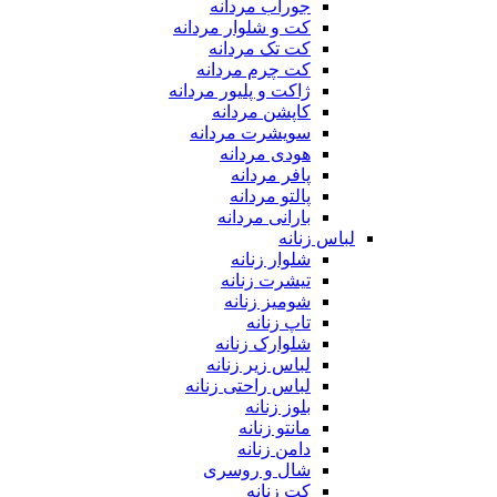
جوراب مردانه
کت و شلوار مردانه
کت تک مردانه
کت چرم مردانه
ژاکت و پلیور مردانه
کاپشن مردانه
سویشرت مردانه
هودی مردانه
پافر مردانه
پالتو مردانه
بارانی مردانه
لباس زنانه
شلوار زنانه
تیشرت زنانه
شومیز زنانه
تاپ زنانه
شلوارک زنانه
لباس زیر زنانه
لباس راحتی زنانه
بلوز زنانه
مانتو زنانه
دامن زنانه
شال و روسری
کت زنانه