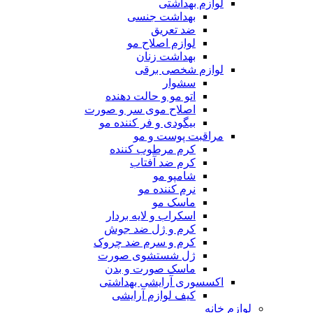
لوازم بهداشتی
بهداشت جنسی
ضد تعریق
لوازم اصلاح مو
بهداشت زنان
لوازم شخصی برقی
سشوار
اتو مو و حالت دهنده
اصلاح موی سر و صورت
بیگودی و فر کننده مو
مراقبت پوست و مو
کرم مرطوب کننده
کرم ضد آفتاب
شامپو مو
نرم کننده مو
ماسک مو
اسکراب و لایه بردار
کرم و ژل ضد جوش
کرم و سرم ضد چروک
ژل شستشوی صورت
ماسک صورت و بدن
اکسسوری آرایشی بهداشتی
کیف لوازم آرایشی
لوازم خانه