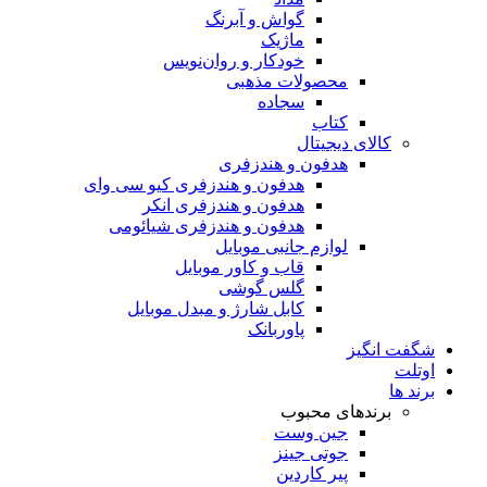
گواش و آبرنگ
ماژیک
خودکار و روان‌نویس
محصولات مذهبی
سجاده
کتاب
کالای دیجیتال
هدفون و هندزفری
هدفون و هندزفری کیو سی وای
هدفون و هندزفری انکر
هدفون و هندزفری شیائومی
لوازم جانبی موبایل
قاب و کاور موبایل
گلس گوشی
کابل شارژ و مبدل موبایل
پاوربانک
شگفت انگیز
اوتلت
برند ها
برندهای محبوب
جین وست
جوتی جینز
پیر کاردین