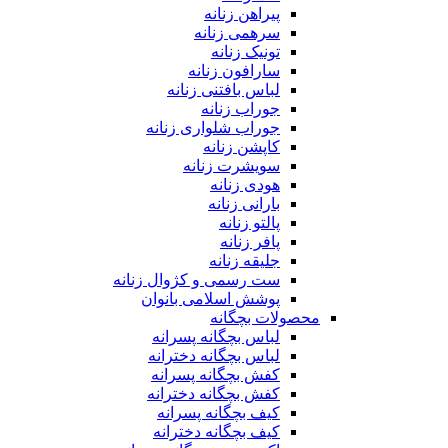
پیراهن زنانه
سرهمی زنانه
تونیک زنانه
سارافون زنانه
لباس بافتنی زنانه
جوراب زنانه
جوراب شلواری زنانه
کاپشن زنانه
سویشرت زنانه
هودی زنانه
بارانی زنانه
پالتو زنانه
پافر زنانه
جلیقه زنانه
ست رسمی و کژوال زنانه
پوشش اسلامی بانوان
محصولات بچگانه
لباس بچگانه پسرانه
لباس بچگانه دخترانه
کفش بچگانه پسرانه
کفش بچگانه دخترانه
کیف بچگانه پسرانه
کیف بچگانه دخترانه