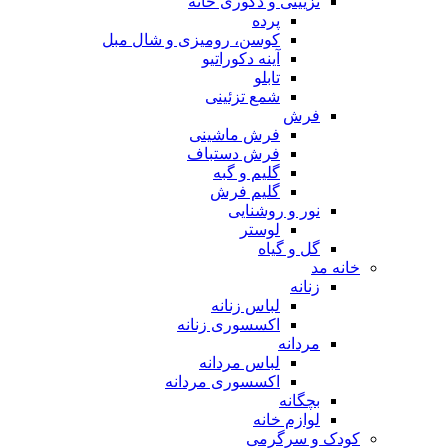
تزیینی و دکوری خانه
پرده
کوسن، رومیزی و شال مبل
آینه دکوراتیو
تابلو
شمع تزئینی
فرش
فرش ماشینی
فرش دستباف
گلیم و گبه
گلیم فرش
نور و روشنایی
لوستر
گل و گیاه
خانه مد
زنانه
لباس زنانه
اکسسوری زنانه
مردانه
لباس مردانه
اکسسوری مردانه
بچگانه
لوازم خانه
کودک و سرگرمی