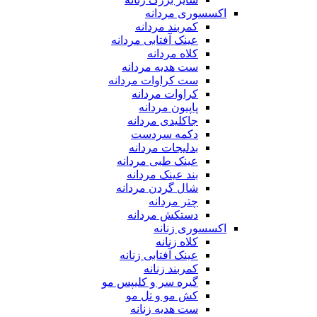
اکسسوری مردانه
کمربند مردانه
عینک آفتابی مردانه
کلاه مردانه
ست هدیه مردانه
ست کراوات مردانه
کراوات مردانه
پاپیون مردانه
جاکلیدی مردانه
دکمه سردست
بدلیجات مردانه
عینک طبی مردانه
بند عینک مردانه
شال گردن مردانه
چتر مردانه
دستکش مردانه
اکسسوری زنانه
کلاه زنانه
عینک آفتابی زنانه
کمربند زنانه
گیره سر و کلیپس مو
کش مو و تل مو
ست هدیه زنانه