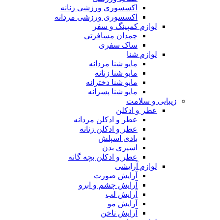
اکسسوری ورزشی زنانه
اکسسوری ورزشی مردانه
لوازم کمپینگ و سفر
چمدان مسافرتی
ساک سفری
لوازم شنا
مایو شنا مردانه
مایو شنا زنانه
مایو شنا دخترانه
مایو شنا پسرانه
زیبایی و سلامت
عطر و ادکلن
عطر و ادکلن مردانه
عطر و ادکلن زنانه
بادی اسپلش
اسپری بدن
عطر و ادکلن بچه گانه
لوازم آرایشی
آرایش صورت
آرایش چشم و ابرو
آرایش لب
آرایش مو
آرایش ناخن