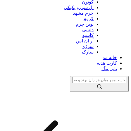
کوتون
ال سی وایکیکی
چرم مشهد
کروم
نوین چرم
دلسی
کاسیو
آر ان اس
سرژه
سارک
خانه مد
کارت هدیه
بانی مگ