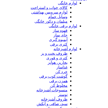
لوازم خانگی
کالای خواب و استراحت
لوازم سرویس بهداشتی
وسایل حمام
مبلمان و دکور خانگی
لوازم برقی خانگی
قهوه ساز
چای ساز
آبمیوه گیری
کتری برقی
لوازم آشپزخانه
ظروف پخت و پز
کتری و قوری
بخارپز، هواپز
غذاساز
خرد کن
گوشت کوب برقی
همزن برقی
مخلوط کن
منسوجات آشپزخانه
توستر
ظروف آشپزخانه
سبد، صافی و آبکش