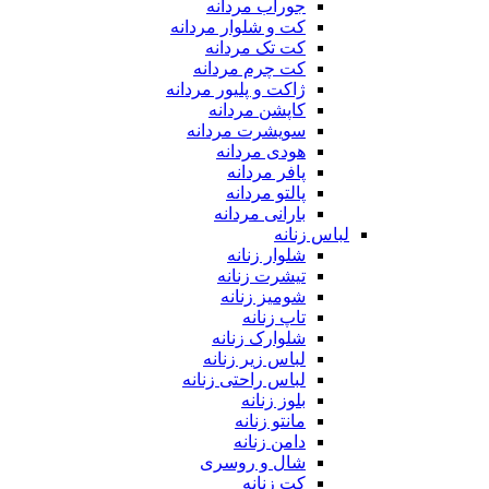
جوراب مردانه
کت و شلوار مردانه
کت تک مردانه
کت چرم مردانه
ژاکت و پلیور مردانه
کاپشن مردانه
سویشرت مردانه
هودی مردانه
پافر مردانه
پالتو مردانه
بارانی مردانه
لباس زنانه
شلوار زنانه
تیشرت زنانه
شومیز زنانه
تاپ زنانه
شلوارک زنانه
لباس زیر زنانه
لباس راحتی زنانه
بلوز زنانه
مانتو زنانه
دامن زنانه
شال و روسری
کت زنانه