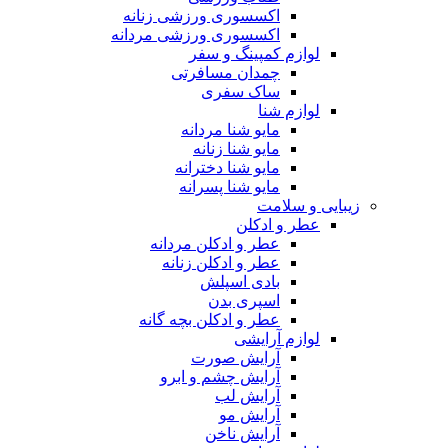
اکسسوری ورزشی زنانه
اکسسوری ورزشی مردانه
لوازم کمپینگ و سفر
چمدان مسافرتی
ساک سفری
لوازم شنا
مایو شنا مردانه
مایو شنا زنانه
مایو شنا دخترانه
مایو شنا پسرانه
زیبایی و سلامت
عطر و ادکلن
عطر و ادکلن مردانه
عطر و ادکلن زنانه
بادی اسپلش
اسپری بدن
عطر و ادکلن بچه گانه
لوازم آرایشی
آرایش صورت
آرایش چشم و ابرو
آرایش لب
آرایش مو
آرایش ناخن