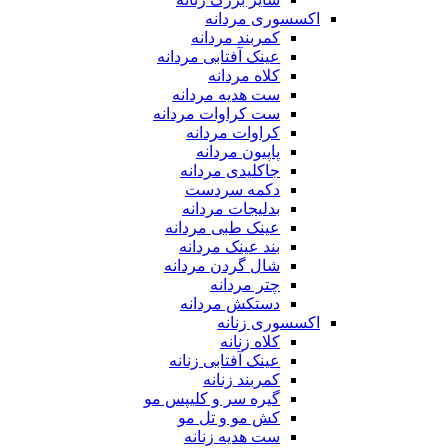
اکسسوری مردانه
کمربند مردانه
عینک آفتابی مردانه
کلاه مردانه
ست هدیه مردانه
ست کراوات مردانه
کراوات مردانه
پاپیون مردانه
جاکلیدی مردانه
دکمه سردست
بدلیجات مردانه
عینک طبی مردانه
بند عینک مردانه
شال گردن مردانه
چتر مردانه
دستکش مردانه
اکسسوری زنانه
کلاه زنانه
عینک آفتابی زنانه
کمربند زنانه
گیره سر و کلیپس مو
کش مو و تل مو
ست هدیه زنانه