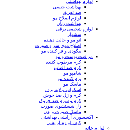
لوازم بهداشتی
بهداشت جنسی
ضد تعریق
لوازم اصلاح مو
بهداشت زنان
لوازم شخصی برقی
سشوار
اتو مو و حالت دهنده
اصلاح موی سر و صورت
بیگودی و فر کننده مو
مراقبت پوست و مو
کرم مرطوب کننده
کرم ضد آفتاب
شامپو مو
نرم کننده مو
ماسک مو
اسکراب و لایه بردار
کرم و ژل ضد جوش
کرم و سرم ضد چروک
ژل شستشوی صورت
ماسک صورت و بدن
اکسسوری آرایشی بهداشتی
کیف لوازم آرایشی
لوازم خانه