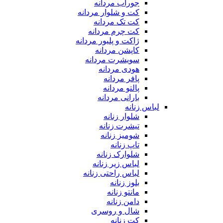
جوراب مردانه
کت و شلوار مردانه
کت تک مردانه
کت چرم مردانه
ژاکت و پلیور مردانه
کاپشن مردانه
سویشرت مردانه
هودی مردانه
پافر مردانه
پالتو مردانه
بارانی مردانه
لباس زنانه
شلوار زنانه
تیشرت زنانه
شومیز زنانه
تاپ زنانه
شلوارک زنانه
لباس زیر زنانه
لباس راحتی زنانه
بلوز زنانه
مانتو زنانه
دامن زنانه
شال و روسری
کت زنانه