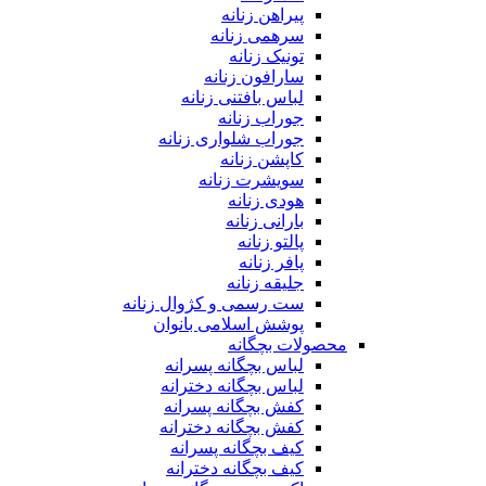
پیراهن زنانه
سرهمی زنانه
تونیک زنانه
سارافون زنانه
لباس بافتنی زنانه
جوراب زنانه
جوراب شلواری زنانه
کاپشن زنانه
سویشرت زنانه
هودی زنانه
بارانی زنانه
پالتو زنانه
پافر زنانه
جلیقه زنانه
ست رسمی و کژوال زنانه
پوشش اسلامی بانوان
محصولات بچگانه
لباس بچگانه پسرانه
لباس بچگانه دخترانه
کفش بچگانه پسرانه
کفش بچگانه دخترانه
کیف بچگانه پسرانه
کیف بچگانه دخترانه