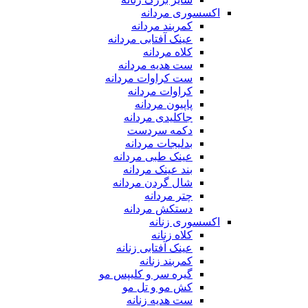
اکسسوری مردانه
کمربند مردانه
عینک آفتابی مردانه
کلاه مردانه
ست هدیه مردانه
ست کراوات مردانه
کراوات مردانه
پاپیون مردانه
جاکلیدی مردانه
دکمه سردست
بدلیجات مردانه
عینک طبی مردانه
بند عینک مردانه
شال گردن مردانه
چتر مردانه
دستکش مردانه
اکسسوری زنانه
کلاه زنانه
عینک آفتابی زنانه
کمربند زنانه
گیره سر و کلیپس مو
کش مو و تل مو
ست هدیه زنانه