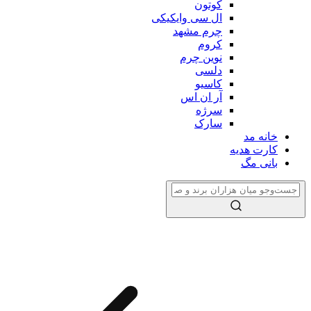
کوتون
ال سی وایکیکی
چرم مشهد
کروم
نوین چرم
دلسی
کاسیو
آر ان اس
سرژه
سارک
خانه مد
کارت هدیه
بانی مگ