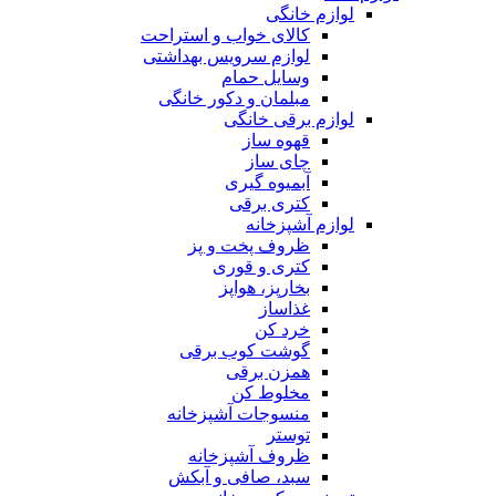
لوازم خانگی
کالای خواب و استراحت
لوازم سرویس بهداشتی
وسایل حمام
مبلمان و دکور خانگی
لوازم برقی خانگی
قهوه ساز
چای ساز
آبمیوه گیری
کتری برقی
لوازم آشپزخانه
ظروف پخت و پز
کتری و قوری
بخارپز، هواپز
غذاساز
خرد کن
گوشت کوب برقی
همزن برقی
مخلوط کن
منسوجات آشپزخانه
توستر
ظروف آشپزخانه
سبد، صافی و آبکش