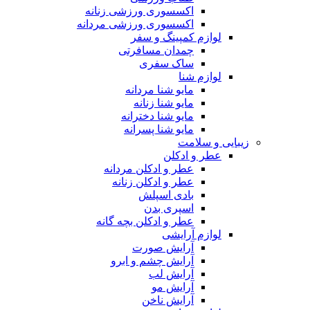
اکسسوری ورزشی زنانه
اکسسوری ورزشی مردانه
لوازم کمپینگ و سفر
چمدان مسافرتی
ساک سفری
لوازم شنا
مایو شنا مردانه
مایو شنا زنانه
مایو شنا دخترانه
مایو شنا پسرانه
زیبایی و سلامت
عطر و ادکلن
عطر و ادکلن مردانه
عطر و ادکلن زنانه
بادی اسپلش
اسپری بدن
عطر و ادکلن بچه گانه
لوازم آرایشی
آرایش صورت
آرایش چشم و ابرو
آرایش لب
آرایش مو
آرایش ناخن