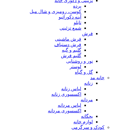
تزیینی و دکوری خانه
پرده
کوسن، رومیزی و شال مبل
آینه دکوراتیو
تابلو
شمع تزئینی
فرش
فرش ماشینی
فرش دستباف
گلیم و گبه
گلیم فرش
نور و روشنایی
لوستر
گل و گیاه
خانه مد
زنانه
لباس زنانه
اکسسوری زنانه
مردانه
لباس مردانه
اکسسوری مردانه
بچگانه
لوازم خانه
کودک و سرگرمی