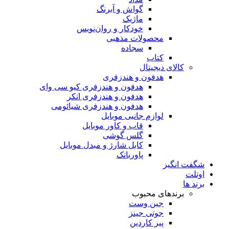
گواش و آبرنگ
ماژیک
خودکار و روان‌نویس
محصولات مذهبی
سجاده
کتاب
کالای دیجیتال
هدفون و هندزفری
هدفون و هندزفری کیو سی وای
هدفون و هندزفری انکر
هدفون و هندزفری شیائومی
لوازم جانبی موبایل
قاب و کاور موبایل
گلس گوشی
کابل شارژ و مبدل موبایل
پاوربانک
شگفت انگیز
اوتلت
برند ها
برندهای محبوب
جین وست
جوتی جینز
پیر کاردین