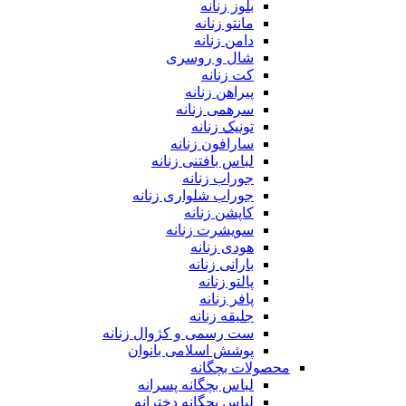
بلوز زنانه
مانتو زنانه
دامن زنانه
شال و روسری
کت زنانه
پیراهن زنانه
سرهمی زنانه
تونیک زنانه
سارافون زنانه
لباس بافتنی زنانه
جوراب زنانه
جوراب شلواری زنانه
کاپشن زنانه
سویشرت زنانه
هودی زنانه
بارانی زنانه
پالتو زنانه
پافر زنانه
جلیقه زنانه
ست رسمی و کژوال زنانه
پوشش اسلامی بانوان
محصولات بچگانه
لباس بچگانه پسرانه
لباس بچگانه دخترانه