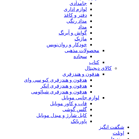
جامدادی
لوازم اداری
دفتر و کاغذ
مداد رنگی
مداد
گواش و آبرنگ
ماژیک
خودکار و روان‌نویس
محصولات مذهبی
سجاده
کتاب
کالای دیجیتال
هدفون و هندزفری
هدفون و هندزفری کیو سی وای
هدفون و هندزفری انکر
هدفون و هندزفری شیائومی
لوازم جانبی موبایل
قاب و کاور موبایل
گلس گوشی
کابل شارژ و مبدل موبایل
پاوربانک
شگفت انگیز
اوتلت
برند ها