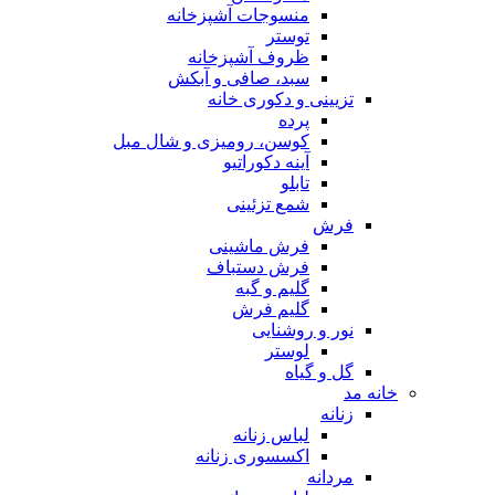
منسوجات آشپزخانه
توستر
ظروف آشپزخانه
سبد، صافی و آبکش
تزیینی و دکوری خانه
پرده
کوسن، رومیزی و شال مبل
آینه دکوراتیو
تابلو
شمع تزئینی
فرش
فرش ماشینی
فرش دستباف
گلیم و گبه
گلیم فرش
نور و روشنایی
لوستر
گل و گیاه
خانه مد
زنانه
لباس زنانه
اکسسوری زنانه
مردانه