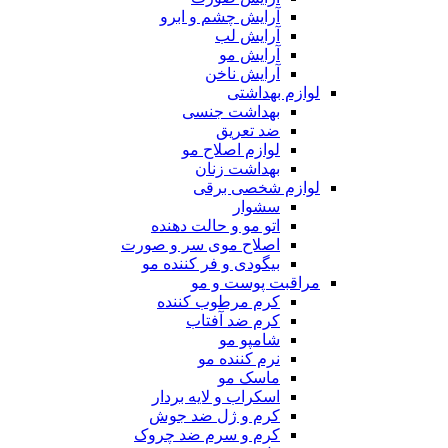
آرایش چشم و ابرو
آرایش لب
آرایش مو
آرایش ناخن
لوازم بهداشتی
بهداشت جنسی
ضد تعریق
لوازم اصلاح مو
بهداشت زنان
لوازم شخصی برقی
سشوار
اتو مو و حالت دهنده
اصلاح موی سر و صورت
بیگودی و فر کننده مو
مراقبت پوست و مو
کرم مرطوب کننده
کرم ضد آفتاب
شامپو مو
نرم کننده مو
ماسک مو
اسکراب و لایه بردار
کرم و ژل ضد جوش
کرم و سرم ضد چروک