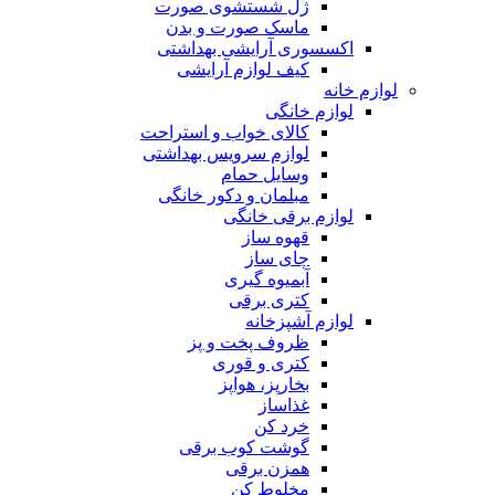
ژل شستشوی صورت
ماسک صورت و بدن
اکسسوری آرایشی بهداشتی
کیف لوازم آرایشی
لوازم خانه
لوازم خانگی
کالای خواب و استراحت
لوازم سرویس بهداشتی
وسایل حمام
مبلمان و دکور خانگی
لوازم برقی خانگی
قهوه ساز
چای ساز
آبمیوه گیری
کتری برقی
لوازم آشپزخانه
ظروف پخت و پز
کتری و قوری
بخارپز، هواپز
غذاساز
خرد کن
گوشت کوب برقی
همزن برقی
مخلوط کن