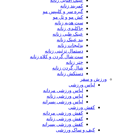
عینک آفتابی زنانه
کمربند زنانه
گیره سر و کلیپس مو
کش مو و تل مو
ست هدیه زنانه
جاکلیدی زنانه
عینک طبی زنانه
بند عینک زنانه
بدلیجات زنانه
دستمال تزئینی زنانه
ست شال گردن و کلاه زنانه
چتر زنانه
شال گردن زنانه
دستکش زنانه
ورزش و سفر
لباس ورزشی
لباس ورزشی مردانه
لباس ورزشی زنانه
لباس ورزشی پسرانه
کفش ورزشی
کفش ورزشی مردانه
کفش ورزشی زنانه
کفش ورزشی پسرانه
کیف و ساک ورزشی