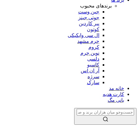
برندهای محبوب
جین وست
جوتی جینز
پیر کاردین
کوتون
ال سی وایکیکی
چرم مشهد
کروم
نوین چرم
دلسی
کاسیو
آر ان اس
سرژه
سارک
خانه مد
کارت هدیه
بانی مگ