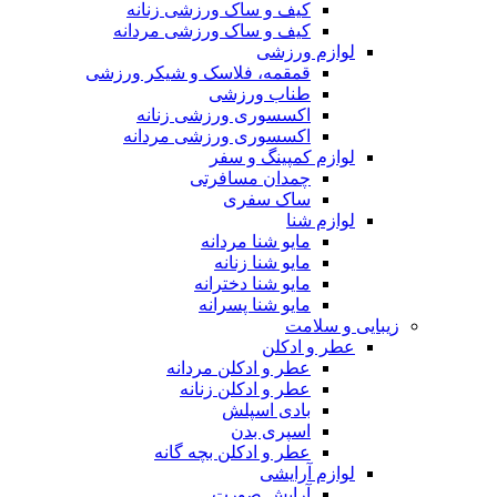
کیف و ساک ورزشی زنانه
کیف و ساک ورزشی مردانه
لوازم ورزشی
قمقمه، فلاسک و شیکر ورزشی
طناب ورزشی
اکسسوری ورزشی زنانه
اکسسوری ورزشی مردانه
لوازم کمپینگ و سفر
چمدان مسافرتی
ساک سفری
لوازم شنا
مایو شنا مردانه
مایو شنا زنانه
مایو شنا دخترانه
مایو شنا پسرانه
زیبایی و سلامت
عطر و ادکلن
عطر و ادکلن مردانه
عطر و ادکلن زنانه
بادی اسپلش
اسپری بدن
عطر و ادکلن بچه گانه
لوازم آرایشی
آرایش صورت