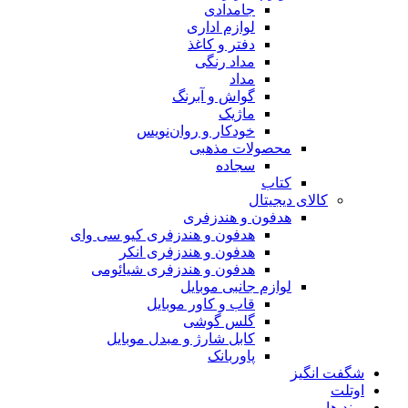
جامدادی
لوازم اداری
دفتر و کاغذ
مداد رنگی
مداد
گواش و آبرنگ
ماژیک
خودکار و روان‌نویس
محصولات مذهبی
سجاده
کتاب
کالای دیجیتال
هدفون و هندزفری
هدفون و هندزفری کیو سی وای
هدفون و هندزفری انکر
هدفون و هندزفری شیائومی
لوازم جانبی موبایل
قاب و کاور موبایل
گلس گوشی
کابل شارژ و مبدل موبایل
پاوربانک
شگفت انگیز
اوتلت
برند ها