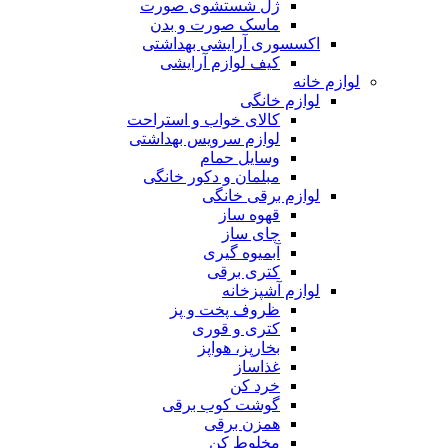
ژل شستشوی صورت
ماسک صورت و بدن
اکسسوری آرایشی بهداشتی
کیف لوازم آرایشی
لوازم خانه
لوازم خانگی
کالای خواب و استراحت
لوازم سرویس بهداشتی
وسایل حمام
مبلمان و دکور خانگی
لوازم برقی خانگی
قهوه ساز
چای ساز
آبمیوه گیری
کتری برقی
لوازم آشپزخانه
ظروف پخت و پز
کتری و قوری
بخارپز، هواپز
غذاساز
خرد کن
گوشت کوب برقی
همزن برقی
مخلوط کن