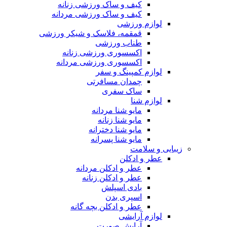
کیف و ساک ورزشی زنانه
کیف و ساک ورزشی مردانه
لوازم ورزشی
قمقمه، فلاسک و شیکر ورزشی
طناب ورزشی
اکسسوری ورزشی زنانه
اکسسوری ورزشی مردانه
لوازم کمپینگ و سفر
چمدان مسافرتی
ساک سفری
لوازم شنا
مایو شنا مردانه
مایو شنا زنانه
مایو شنا دخترانه
مایو شنا پسرانه
زیبایی و سلامت
عطر و ادکلن
عطر و ادکلن مردانه
عطر و ادکلن زنانه
بادی اسپلش
اسپری بدن
عطر و ادکلن بچه گانه
لوازم آرایشی
آرایش صورت