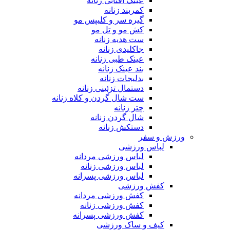
عینک آفتابی زنانه
کمربند زنانه
گیره سر و کلیپس مو
کش مو و تل مو
ست هدیه زنانه
جاکلیدی زنانه
عینک طبی زنانه
بند عینک زنانه
بدلیجات زنانه
دستمال تزئینی زنانه
ست شال گردن و کلاه زنانه
چتر زنانه
شال گردن زنانه
دستکش زنانه
ورزش و سفر
لباس ورزشی
لباس ورزشی مردانه
لباس ورزشی زنانه
لباس ورزشی پسرانه
کفش ورزشی
کفش ورزشی مردانه
کفش ورزشی زنانه
کفش ورزشی پسرانه
کیف و ساک ورزشی