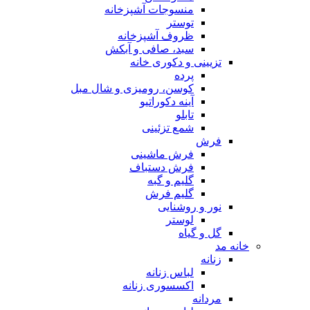
منسوجات آشپزخانه
توستر
ظروف آشپزخانه
سبد، صافی و آبکش
تزیینی و دکوری خانه
پرده
کوسن، رومیزی و شال مبل
آینه دکوراتیو
تابلو
شمع تزئینی
فرش
فرش ماشینی
فرش دستباف
گلیم و گبه
گلیم فرش
نور و روشنایی
لوستر
گل و گیاه
خانه مد
زنانه
لباس زنانه
اکسسوری زنانه
مردانه