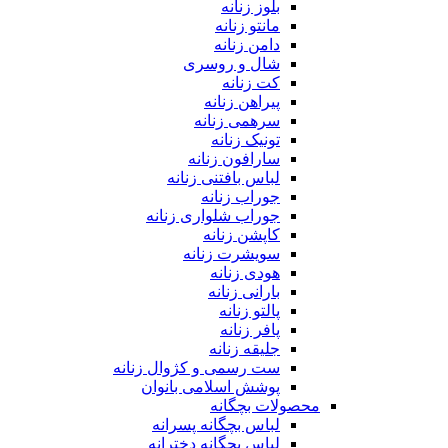
بلوز زنانه
مانتو زنانه
دامن زنانه
شال و روسری
کت زنانه
پیراهن زنانه
سرهمی زنانه
تونیک زنانه
سارافون زنانه
لباس بافتنی زنانه
جوراب زنانه
جوراب شلواری زنانه
کاپشن زنانه
سویشرت زنانه
هودی زنانه
بارانی زنانه
پالتو زنانه
پافر زنانه
جلیقه زنانه
ست رسمی و کژوال زنانه
پوشش اسلامی بانوان
محصولات بچگانه
لباس بچگانه پسرانه
لباس بچگانه دخترانه