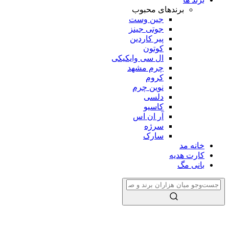
برندهای محبوب
جین وست
جوتی جینز
پیر کاردین
کوتون
ال سی وایکیکی
چرم مشهد
کروم
نوین چرم
دلسی
کاسیو
آر ان اس
سرژه
سارک
خانه مد
کارت هدیه
بانی مگ