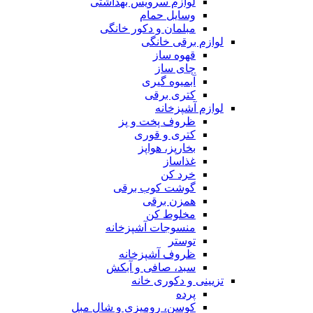
لوازم سرویس بهداشتی
وسایل حمام
مبلمان و دکور خانگی
لوازم برقی خانگی
قهوه ساز
چای ساز
آبمیوه گیری
کتری برقی
لوازم آشپزخانه
ظروف پخت و پز
کتری و قوری
بخارپز، هواپز
غذاساز
خرد کن
گوشت کوب برقی
همزن برقی
مخلوط کن
منسوجات آشپزخانه
توستر
ظروف آشپزخانه
سبد، صافی و آبکش
تزیینی و دکوری خانه
پرده
کوسن، رومیزی و شال مبل