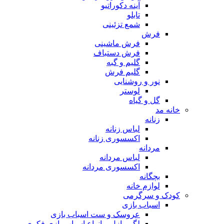
آینه دکوراتیو
تابلو
شمع تزئینی
فرش
فرش ماشینی
فرش دستباف
گلیم و گبه
گلیم فرش
نور و روشنایی
لوستر
گل و گیاه
خانه مد
زنانه
لباس زنانه
اکسسوری زنانه
مردانه
لباس مردانه
اکسسوری مردانه
بچگانه
لوازم خانه
کودک و سرگرمی
اسباب بازی
عروسک و ست اسباب بازی
لگو، پازل و انواع اسباب بازی فکری و