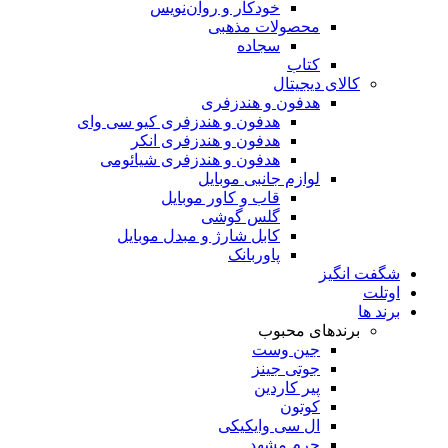
خودکار و روان‌نویس
محصولات مذهبی
سجاده
کتاب
کالای دیجیتال
هدفون و هندزفری
هدفون و هندزفری کیو سی وای
هدفون و هندزفری انکر
هدفون و هندزفری شیائومی
لوازم جانبی موبایل
قاب و کاور موبایل
گلس گوشی
کابل شارژ و مبدل موبایل
پاوربانک
شگفت انگیز
اوتلت
برند ها
برندهای محبوب
جین وست
جوتی جینز
پیر کاردین
کوتون
ال سی وایکیکی
چرم مشهد