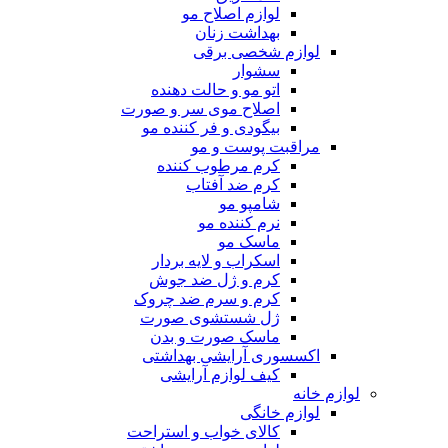
لوازم اصلاح مو
بهداشت زنان
لوازم شخصی برقی
سشوار
اتو مو و حالت دهنده
اصلاح موی سر و صورت
بیگودی و فر کننده مو
مراقبت پوست و مو
کرم مرطوب کننده
کرم ضد آفتاب
شامپو مو
نرم کننده مو
ماسک مو
اسکراب و لایه بردار
کرم و ژل ضد جوش
کرم و سرم ضد چروک
ژل شستشوی صورت
ماسک صورت و بدن
اکسسوری آرایشی بهداشتی
کیف لوازم آرایشی
لوازم خانه
لوازم خانگی
کالای خواب و استراحت