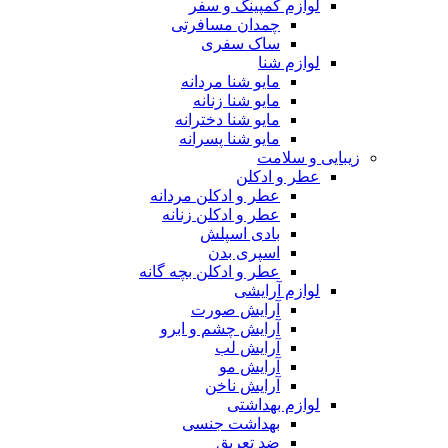
لوازم کمپینگ و سفر
چمدان مسافرتی
ساک سفری
لوازم شنا
مایو شنا مردانه
مایو شنا زنانه
مایو شنا دخترانه
مایو شنا پسرانه
زیبایی و سلامت
عطر و ادکلن
عطر و ادکلن مردانه
عطر و ادکلن زنانه
بادی اسپلش
اسپری بدن
عطر و ادکلن بچه گانه
لوازم آرایشی
آرایش صورت
آرایش چشم و ابرو
آرایش لب
آرایش مو
آرایش ناخن
لوازم بهداشتی
بهداشت جنسی
ضد تعریق