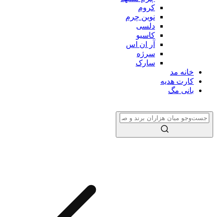
کروم
نوین چرم
دلسی
کاسیو
آر ان اس
سرژه
سارک
خانه مد
کارت هدیه
بانی مگ