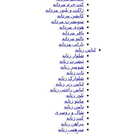
کت چرم مردانه
ژاکت و پلیور مردانه
کاپشن مردانه
سویشرت مردانه
هودی مردانه
پافر مردانه
پالتو مردانه
بارانی مردانه
لباس زنانه
شلوار زنانه
تیشرت زنانه
شومیز زنانه
تاپ زنانه
شلوارک زنانه
لباس زیر زنانه
لباس راحتی زنانه
بلوز زنانه
مانتو زنانه
دامن زنانه
شال و روسری
کت زنانه
پیراهن زنانه
سرهمی زنانه