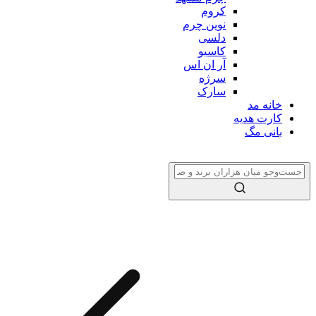
کروم
نوین چرم
دلسی
کاسیو
آر ان اس
سرژه
سارک
خانه مد
کارت هدیه
بانی مگ