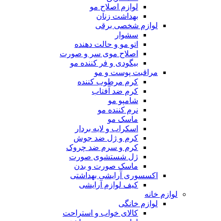
لوازم اصلاح مو
بهداشت زنان
لوازم شخصی برقی
سشوار
اتو مو و حالت دهنده
اصلاح موی سر و صورت
بیگودی و فر کننده مو
مراقبت پوست و مو
کرم مرطوب کننده
کرم ضد آفتاب
شامپو مو
نرم کننده مو
ماسک مو
اسکراب و لایه بردار
کرم و ژل ضد جوش
کرم و سرم ضد چروک
ژل شستشوی صورت
ماسک صورت و بدن
اکسسوری آرایشی بهداشتی
کیف لوازم آرایشی
لوازم خانه
لوازم خانگی
کالای خواب و استراحت