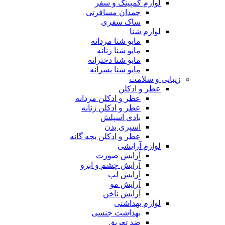
لوازم کمپینگ و سفر
چمدان مسافرتی
ساک سفری
لوازم شنا
مایو شنا مردانه
مایو شنا زنانه
مایو شنا دخترانه
مایو شنا پسرانه
زیبایی و سلامت
عطر و ادکلن
عطر و ادکلن مردانه
عطر و ادکلن زنانه
بادی اسپلش
اسپری بدن
عطر و ادکلن بچه گانه
لوازم آرایشی
آرایش صورت
آرایش چشم و ابرو
آرایش لب
آرایش مو
آرایش ناخن
لوازم بهداشتی
بهداشت جنسی
ضد تعریق