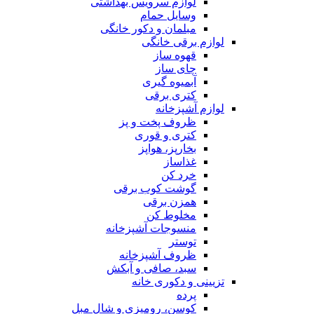
لوازم سرویس بهداشتی
وسایل حمام
مبلمان و دکور خانگی
لوازم برقی خانگی
قهوه ساز
چای ساز
آبمیوه گیری
کتری برقی
لوازم آشپزخانه
ظروف پخت و پز
کتری و قوری
بخارپز، هواپز
غذاساز
خرد کن
گوشت کوب برقی
همزن برقی
مخلوط کن
منسوجات آشپزخانه
توستر
ظروف آشپزخانه
سبد، صافی و آبکش
تزیینی و دکوری خانه
پرده
کوسن، رومیزی و شال مبل