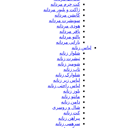
کت چرم مردانه
ژاکت و پلیور مردانه
کاپشن مردانه
سویشرت مردانه
هودی مردانه
پافر مردانه
پالتو مردانه
بارانی مردانه
لباس زنانه
شلوار زنانه
تیشرت زنانه
شومیز زنانه
تاپ زنانه
شلوارک زنانه
لباس زیر زنانه
لباس راحتی زنانه
بلوز زنانه
مانتو زنانه
دامن زنانه
شال و روسری
کت زنانه
پیراهن زنانه
سرهمی زنانه