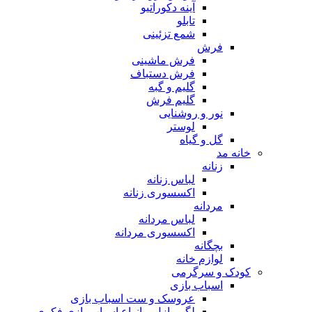
آینه دکوراتیو
تابلو
شمع تزئینی
فرش
فرش ماشینی
فرش دستباف
گلیم و گبه
گلیم فرش
نور و روشنایی
لوستر
گل و گیاه
خانه مد
زنانه
لباس زنانه
اکسسوری زنانه
مردانه
لباس مردانه
اکسسوری مردانه
بچگانه
لوازم خانه
کودک و سرگرمی
اسباب بازی
عروسک و ست اسباب بازی
لگو، پازل و انواع اسباب بازی فکری و