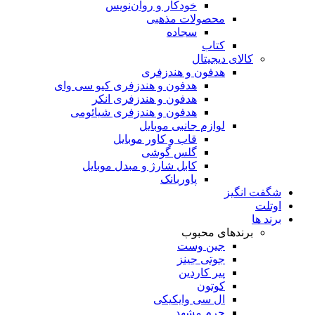
خودکار و روان‌نویس
محصولات مذهبی
سجاده
کتاب
کالای دیجیتال
هدفون و هندزفری
هدفون و هندزفری کیو سی وای
هدفون و هندزفری انکر
هدفون و هندزفری شیائومی
لوازم جانبی موبایل
قاب و کاور موبایل
گلس گوشی
کابل شارژ و مبدل موبایل
پاوربانک
شگفت انگیز
اوتلت
برند ها
برندهای محبوب
جین وست
جوتی جینز
پیر کاردین
کوتون
ال سی وایکیکی
چرم مشهد