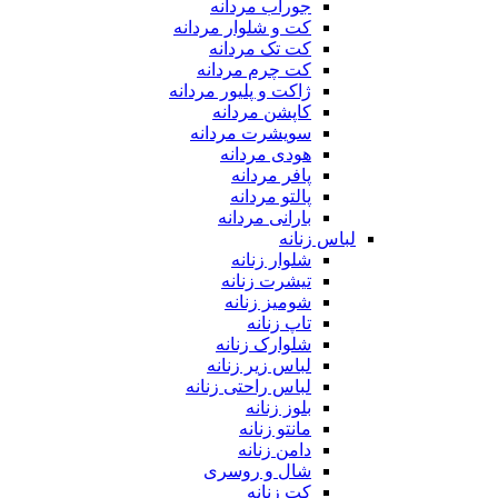
جوراب مردانه
کت و شلوار مردانه
کت تک مردانه
کت چرم مردانه
ژاکت و پلیور مردانه
کاپشن مردانه
سویشرت مردانه
هودی مردانه
پافر مردانه
پالتو مردانه
بارانی مردانه
لباس زنانه
شلوار زنانه
تیشرت زنانه
شومیز زنانه
تاپ زنانه
شلوارک زنانه
لباس زیر زنانه
لباس راحتی زنانه
بلوز زنانه
مانتو زنانه
دامن زنانه
شال و روسری
کت زنانه