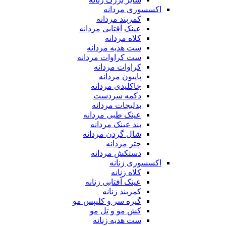
اکسسوری مردانه
کمربند مردانه
عینک آفتابی مردانه
کلاه مردانه
ست هدیه مردانه
ست کراوات مردانه
کراوات مردانه
پاپیون مردانه
جاکلیدی مردانه
دکمه سردست
بدلیجات مردانه
عینک طبی مردانه
بند عینک مردانه
شال گردن مردانه
چتر مردانه
دستکش مردانه
اکسسوری زنانه
کلاه زنانه
عینک آفتابی زنانه
کمربند زنانه
گیره سر و کلیپس مو
کش مو و تل مو
ست هدیه زنانه