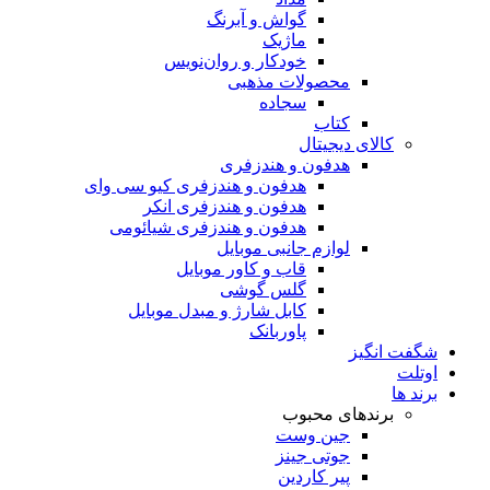
گواش و آبرنگ
ماژیک
خودکار و روان‌نویس
محصولات مذهبی
سجاده
کتاب
کالای دیجیتال
هدفون و هندزفری
هدفون و هندزفری کیو سی وای
هدفون و هندزفری انکر
هدفون و هندزفری شیائومی
لوازم جانبی موبایل
قاب و کاور موبایل
گلس گوشی
کابل شارژ و مبدل موبایل
پاوربانک
شگفت انگیز
اوتلت
برند ها
برندهای محبوب
جین وست
جوتی جینز
پیر کاردین