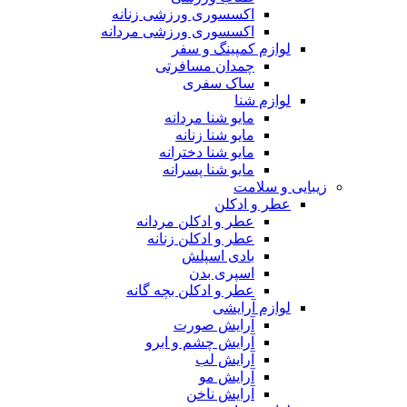
اکسسوری ورزشی زنانه
اکسسوری ورزشی مردانه
لوازم کمپینگ و سفر
چمدان مسافرتی
ساک سفری
لوازم شنا
مایو شنا مردانه
مایو شنا زنانه
مایو شنا دخترانه
مایو شنا پسرانه
زیبایی و سلامت
عطر و ادکلن
عطر و ادکلن مردانه
عطر و ادکلن زنانه
بادی اسپلش
اسپری بدن
عطر و ادکلن بچه گانه
لوازم آرایشی
آرایش صورت
آرایش چشم و ابرو
آرایش لب
آرایش مو
آرایش ناخن