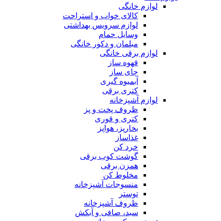
لوازم خانگی
کالای خواب و استراحت
لوازم سرویس بهداشتی
وسایل حمام
مبلمان و دکور خانگی
لوازم برقی خانگی
قهوه ساز
چای ساز
آبمیوه گیری
کتری برقی
لوازم آشپزخانه
ظروف پخت و پز
کتری و قوری
بخارپز، هواپز
غذاساز
خرد کن
گوشت کوب برقی
همزن برقی
مخلوط کن
منسوجات آشپزخانه
توستر
ظروف آشپزخانه
سبد، صافی و آبکش