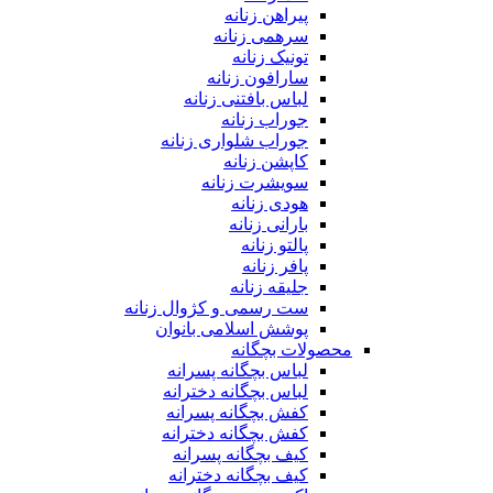
پیراهن زنانه
سرهمی زنانه
تونیک زنانه
سارافون زنانه
لباس بافتنی زنانه
جوراب زنانه
جوراب شلواری زنانه
کاپشن زنانه
سویشرت زنانه
هودی زنانه
بارانی زنانه
پالتو زنانه
پافر زنانه
جلیقه زنانه
ست رسمی و کژوال زنانه
پوشش اسلامی بانوان
محصولات بچگانه
لباس بچگانه پسرانه
لباس بچگانه دخترانه
کفش بچگانه پسرانه
کفش بچگانه دخترانه
کیف بچگانه پسرانه
کیف بچگانه دخترانه