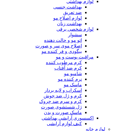
لوازم بهداشتی
بهداشت جنسی
ضد تعریق
لوازم اصلاح مو
بهداشت زنان
لوازم شخصی برقی
سشوار
اتو مو و حالت دهنده
اصلاح موی سر و صورت
بیگودی و فر کننده مو
مراقبت پوست و مو
کرم مرطوب کننده
کرم ضد آفتاب
شامپو مو
نرم کننده مو
ماسک مو
اسکراب و لایه بردار
کرم و ژل ضد جوش
کرم و سرم ضد چروک
ژل شستشوی صورت
ماسک صورت و بدن
اکسسوری آرایشی بهداشتی
کیف لوازم آرایشی
لوازم خانه