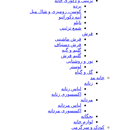
تزیینی و دکوری خانه
پرده
کوسن، رومیزی و شال مبل
آینه دکوراتیو
تابلو
شمع تزئینی
فرش
فرش ماشینی
فرش دستباف
گلیم و گبه
گلیم فرش
نور و روشنایی
لوستر
گل و گیاه
خانه مد
زنانه
لباس زنانه
اکسسوری زنانه
مردانه
لباس مردانه
اکسسوری مردانه
بچگانه
لوازم خانه
کودک و سرگرمی