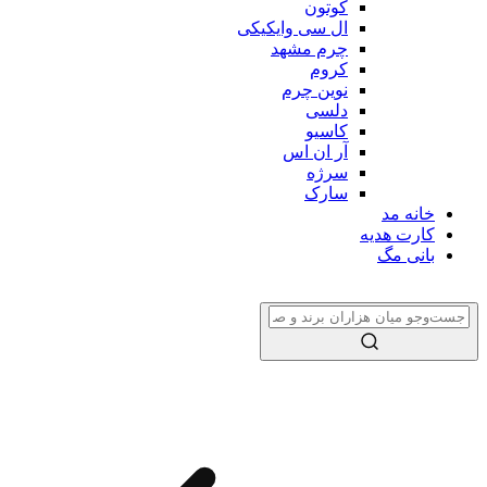
کوتون
ال سی وایکیکی
چرم مشهد
کروم
نوین چرم
دلسی
کاسیو
آر ان اس
سرژه
سارک
خانه مد
کارت هدیه
بانی مگ