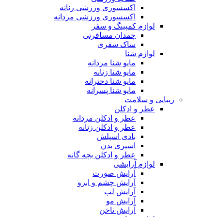
اکسسوری ورزشی زنانه
اکسسوری ورزشی مردانه
لوازم کمپینگ و سفر
چمدان مسافرتی
ساک سفری
لوازم شنا
مایو شنا مردانه
مایو شنا زنانه
مایو شنا دخترانه
مایو شنا پسرانه
زیبایی و سلامت
عطر و ادکلن
عطر و ادکلن مردانه
عطر و ادکلن زنانه
بادی اسپلش
اسپری بدن
عطر و ادکلن بچه گانه
لوازم آرایشی
آرایش صورت
آرایش چشم و ابرو
آرایش لب
آرایش مو
آرایش ناخن