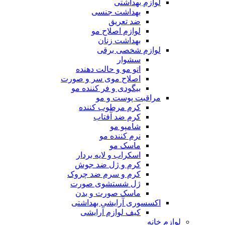
لوازم بهداشتی
بهداشت جنسی
ضد تعریق
لوازم اصلاح مو
بهداشت زنان
لوازم شخصی برقی
سشوار
اتو مو و حالت دهنده
اصلاح موی سر و صورت
بیگودی و فر کننده مو
مراقبت پوست و مو
کرم مرطوب کننده
کرم ضد آفتاب
شامپو مو
نرم کننده مو
ماسک مو
اسکراب و لایه بردار
کرم و ژل ضد جوش
کرم و سرم ضد چروک
ژل شستشوی صورت
ماسک صورت و بدن
اکسسوری آرایشی بهداشتی
کیف لوازم آرایشی
لوازم خانه