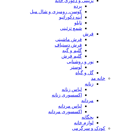
تزیینی و دکوری خانه
پرده
کوسن، رومیزی و شال مبل
آینه دکوراتیو
تابلو
شمع تزئینی
فرش
فرش ماشینی
فرش دستباف
گلیم و گبه
گلیم فرش
نور و روشنایی
لوستر
گل و گیاه
خانه مد
زنانه
لباس زنانه
اکسسوری زنانه
مردانه
لباس مردانه
اکسسوری مردانه
بچگانه
لوازم خانه
کودک و سرگرمی