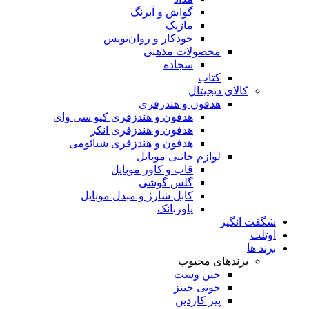
گواش و آبرنگ
ماژیک
خودکار و روان‌نویس
محصولات مذهبی
سجاده
کتاب
کالای دیجیتال
هدفون و هندزفری
هدفون و هندزفری کیو سی وای
هدفون و هندزفری انکر
هدفون و هندزفری شیائومی
لوازم جانبی موبایل
قاب و کاور موبایل
گلس گوشی
کابل شارژ و مبدل موبایل
پاوربانک
شگفت انگیز
اوتلت
برند ها
برندهای محبوب
جین وست
جوتی جینز
پیر کاردین