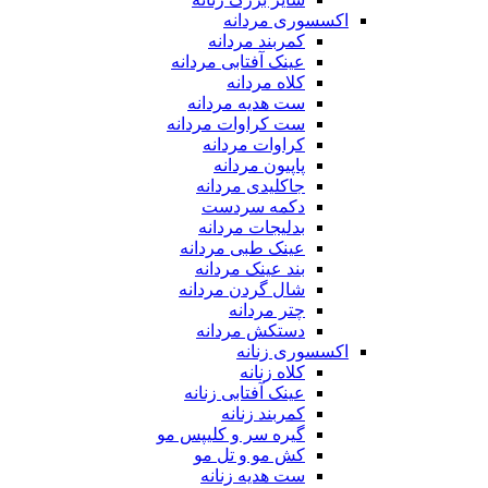
اکسسوری مردانه
کمربند مردانه
عینک آفتابی مردانه
کلاه مردانه
ست هدیه مردانه
ست کراوات مردانه
کراوات مردانه
پاپیون مردانه
جاکلیدی مردانه
دکمه سردست
بدلیجات مردانه
عینک طبی مردانه
بند عینک مردانه
شال گردن مردانه
چتر مردانه
دستکش مردانه
اکسسوری زنانه
کلاه زنانه
عینک آفتابی زنانه
کمربند زنانه
گیره سر و کلیپس مو
کش مو و تل مو
ست هدیه زنانه