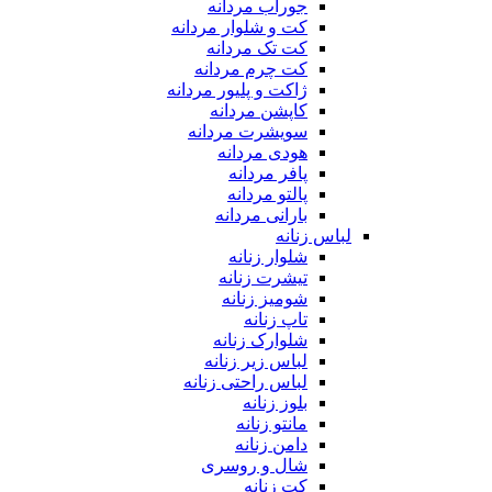
جوراب مردانه
کت و شلوار مردانه
کت تک مردانه
کت چرم مردانه
ژاکت و پلیور مردانه
کاپشن مردانه
سویشرت مردانه
هودی مردانه
پافر مردانه
پالتو مردانه
بارانی مردانه
لباس زنانه
شلوار زنانه
تیشرت زنانه
شومیز زنانه
تاپ زنانه
شلوارک زنانه
لباس زیر زنانه
لباس راحتی زنانه
بلوز زنانه
مانتو زنانه
دامن زنانه
شال و روسری
کت زنانه