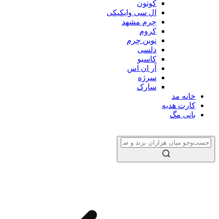
کوتون
ال سی وایکیکی
چرم مشهد
کروم
نوین چرم
دلسی
کاسیو
آر ان اس
سرژه
سارک
خانه مد
کارت هدیه
بانی مگ