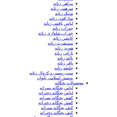
پیراهن زنانه
سرهمی زنانه
تونیک زنانه
سارافون زنانه
لباس بافتنی زنانه
جوراب زنانه
جوراب شلواری زنانه
کاپشن زنانه
سویشرت زنانه
هودی زنانه
بارانی زنانه
پالتو زنانه
پافر زنانه
جلیقه زنانه
ست رسمی و کژوال زنانه
پوشش اسلامی بانوان
محصولات بچگانه
لباس بچگانه پسرانه
لباس بچگانه دخترانه
کفش بچگانه پسرانه
کفش بچگانه دخترانه
کیف بچگانه پسرانه
کیف بچگانه دخترانه