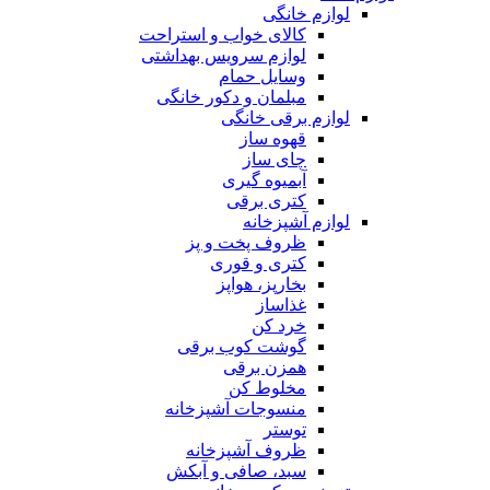
لوازم خانگی
کالای خواب و استراحت
لوازم سرویس بهداشتی
وسایل حمام
مبلمان و دکور خانگی
لوازم برقی خانگی
قهوه ساز
چای ساز
آبمیوه گیری
کتری برقی
لوازم آشپزخانه
ظروف پخت و پز
کتری و قوری
بخارپز، هواپز
غذاساز
خرد کن
گوشت کوب برقی
همزن برقی
مخلوط کن
منسوجات آشپزخانه
توستر
ظروف آشپزخانه
سبد، صافی و آبکش