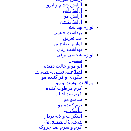
آرایش چشم و ابرو
آرایش لب
آرایش مو
آرایش ناخن
لوازم بهداشتی
بهداشت جنسی
ضد تعریق
لوازم اصلاح مو
بهداشت زنان
لوازم شخصی برقی
سشوار
اتو مو و حالت دهنده
اصلاح موی سر و صورت
بیگودی و فر کننده مو
مراقبت پوست و مو
کرم مرطوب کننده
کرم ضد آفتاب
شامپو مو
نرم کننده مو
ماسک مو
اسکراب و لایه بردار
کرم و ژل ضد جوش
کرم و سرم ضد چروک