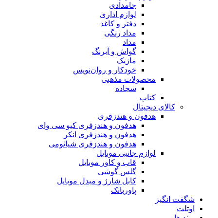
جامدادی
لوازم اداری
دفتر و کاغذ
مداد رنگی
مداد
گواش و آبرنگ
ماژیک
خودکار و روان‌نویس
محصولات مذهبی
سجاده
کتاب
کالای دیجیتال
هدفون و هندزفری
هدفون و هندزفری کیو سی وای
هدفون و هندزفری انکر
هدفون و هندزفری شیائومی
لوازم جانبی موبایل
قاب و کاور موبایل
گلس گوشی
کابل شارژ و مبدل موبایل
پاوربانک
شگفت انگیز
اوتلت
برند ها