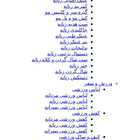
عینک آفتابی زنانه
کمربند زنانه
گیره سر و کلیپس مو
کش مو و تل مو
ست هدیه زنانه
جاکلیدی زنانه
عینک طبی زنانه
بند عینک زنانه
بدلیجات زنانه
دستمال تزئینی زنانه
ست شال گردن و کلاه زنانه
چتر زنانه
شال گردن زنانه
دستکش زنانه
ورزش و سفر
لباس ورزشی
لباس ورزشی مردانه
لباس ورزشی زنانه
لباس ورزشی پسرانه
کفش ورزشی
کفش ورزشی مردانه
کفش ورزشی زنانه
کفش ورزشی پسرانه
کیف و ساک ورزشی