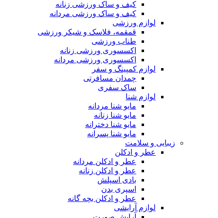
کیف و ساک ورزشی زنانه
کیف و ساک ورزشی مردانه
لوازم ورزشی
قمقمه، فلاسک و شیکر ورزشی
طناب ورزشی
اکسسوری ورزشی زنانه
اکسسوری ورزشی مردانه
لوازم کمپینگ و سفر
چمدان مسافرتی
ساک سفری
لوازم شنا
مایو شنا مردانه
مایو شنا زنانه
مایو شنا دخترانه
مایو شنا پسرانه
زیبایی و سلامت
عطر و ادکلن
عطر و ادکلن مردانه
عطر و ادکلن زنانه
بادی اسپلش
اسپری بدن
عطر و ادکلن بچه گانه
لوازم آرایشی
آرایش صورت