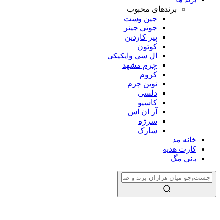
برندهای محبوب
جین وست
جوتی جینز
پیر کاردین
کوتون
ال سی وایکیکی
چرم مشهد
کروم
نوین چرم
دلسی
کاسیو
آر ان اس
سرژه
سارک
خانه مد
کارت هدیه
بانی مگ