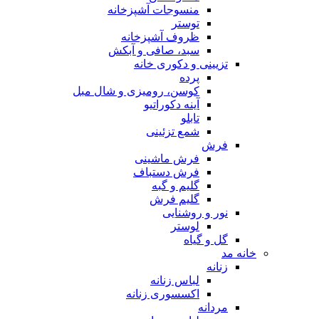
منسوجات آشپزخانه
توستر
ظروف آشپزخانه
سبد، صافی و آبکش
تزیینی و دکوری خانه
پرده
کوسن، رومیزی و شال مبل
آینه دکوراتیو
تابلو
شمع تزئینی
فرش
فرش ماشینی
فرش دستباف
گلیم و گبه
گلیم فرش
نور و روشنایی
لوستر
گل و گیاه
خانه مد
زنانه
لباس زنانه
اکسسوری زنانه
مردانه