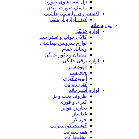
ژل شستشوی صورت
ماسک صورت و بدن
اکسسوری آرایشی بهداشتی
کیف لوازم آرایشی
لوازم خانه
لوازم خانگی
کالای خواب و استراحت
لوازم سرویس بهداشتی
وسایل حمام
مبلمان و دکور خانگی
لوازم برقی خانگی
قهوه ساز
چای ساز
آبمیوه گیری
کتری برقی
لوازم آشپزخانه
ظروف پخت و پز
کتری و قوری
بخارپز، هواپز
غذاساز
خرد کن
گوشت کوب برقی
همزن برقی
مخلوط کن