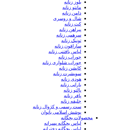
بلوز زنانه
مانتو زنانه
دامن زنانه
شال و روسری
کت زنانه
پیراهن زنانه
سرهمی زنانه
تونیک زنانه
سارافون زنانه
لباس بافتنی زنانه
جوراب زنانه
جوراب شلواری زنانه
کاپشن زنانه
سویشرت زنانه
هودی زنانه
بارانی زنانه
پالتو زنانه
پافر زنانه
جلیقه زنانه
ست رسمی و کژوال زنانه
پوشش اسلامی بانوان
محصولات بچگانه
لباس بچگانه پسرانه
لباس بچگانه دخترانه