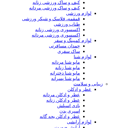
کیف و ساک ورزشی زنانه
کیف و ساک ورزشی مردانه
لوازم ورزشی
قمقمه، فلاسک و شیکر ورزشی
طناب ورزشی
اکسسوری ورزشی زنانه
اکسسوری ورزشی مردانه
لوازم کمپینگ و سفر
چمدان مسافرتی
ساک سفری
لوازم شنا
مایو شنا مردانه
مایو شنا زنانه
مایو شنا دخترانه
مایو شنا پسرانه
زیبایی و سلامت
عطر و ادکلن
عطر و ادکلن مردانه
عطر و ادکلن زنانه
بادی اسپلش
اسپری بدن
عطر و ادکلن بچه گانه
لوازم آرایشی
آرایش صورت