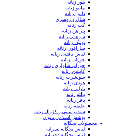
بلوز زنانه
مانتو زنانه
دامن زنانه
شال و روسری
کت زنانه
پیراهن زنانه
سرهمی زنانه
تونیک زنانه
سارافون زنانه
لباس بافتنی زنانه
جوراب زنانه
جوراب شلواری زنانه
کاپشن زنانه
سویشرت زنانه
هودی زنانه
بارانی زنانه
پالتو زنانه
پافر زنانه
جلیقه زنانه
ست رسمی و کژوال زنانه
پوشش اسلامی بانوان
محصولات بچگانه
لباس بچگانه پسرانه
لباس بچگانه دخترانه