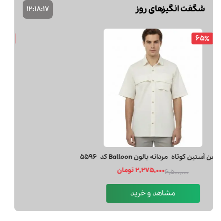
شگفت انگیزهای روز
12
:
18
:
16
65٪
پیراهن آستین کوتاه مردانه بالون Balloon کد 5596
2,275,000 تومان
6,500,000
مشاهد و خرید