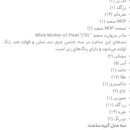
گل رز (۳)
رزگلد (۱)
نقره‌ای (۱۳)
MOP سفید (۱)
صفحه MOP سفید (۲)
مادر مروارید سفید ” White Mother-of-Pearl “(10)
بندهای این ساعت در سه جنس چرم، بند مش و فولاد ضد زنگ
تولید می‌شود و دارای رنگ‌های زیر است.
مشکی (۲)
آبی (۵)
خامه (۱)
طلا (۱۷)
خاکستری (۱)
عاج (۲)
صورتی (۱)
رز-گلد (۱۱)
نقره (۱۴)
دو رنگ (۶)
سه مدل گیره ساعت: