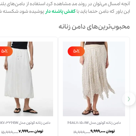
آنچه امسال می‌توان در روند مد مشاهده کرد استفاده از دامن‌های بلن
این باور که دامن حتما باید با
کفش پاشنه دار
پوشیده شود شکسته ش
محبوب‌ترین‌های دامن زنانه
50٪
50٪
❮
دامن زنانه كوتون مدل 6SAL70150IW
دامن زنانه كوتون مدل 6SAK70326EW
9,999,000 تومان
7,999,000 تومان
15,999,000
19,999,000