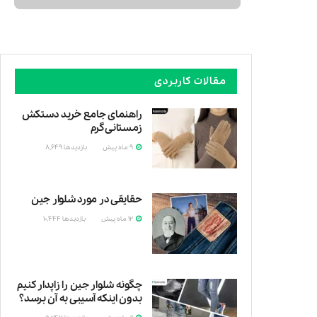
مقالات کاربردی
راهنمای جامع خرید دستکش
زمستانی گرم
9 ماه پیش
بازدیدها
8,649
روزهای
حقایقی در مورد شلوار جین
12 ماه پیش
بازدیدها
10,444
شلوار
چگونه شلوار جین را زاپدار کنیم
بدون اینکه آسیبی به آن برسد؟