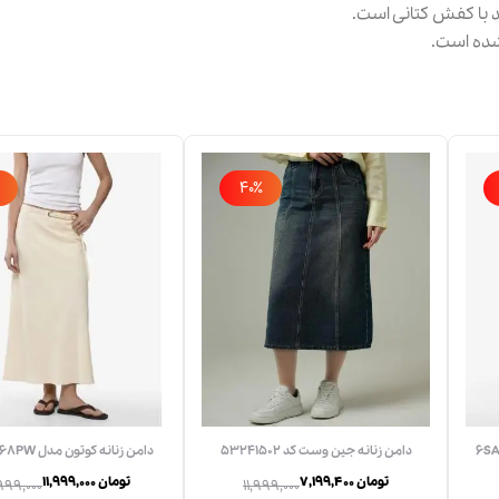
د با کفش کتانی است.
ده است.
40٪
دامن زنانه جين وست كد 53241502
دامن زنانه كوتون مدل 6SAK70168PW
7,199,400 تومان
11,999,000 تومان
999,000
11,999,000