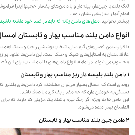
تنگ بلند یا چین‌دار، پیله‌دار و یا دامن‌های پف‌دار حجیم! اینرا فرا
55٪
85٪
کاپشن مردانه بالون مدل 9931
شوميز آ
اندام آنها را به زیبایی نشان دهد.
2,775,000 تومان
بیشتر بخوانید:
مدل های دامن زنانه که باید در کمد خود داشته باشید
18,500,000
انواع دامن بلند مناسب بهار و تابستان امسا
مشاهد و خرید
با فرا رسیدن فصل‌های گرم سال، انتخاب پوششی راحت و سبک اهمیت زیا
علاقه‌مندان به استایل‌های شیک و خنک است. این دامن‌ها علاوه بر زیبا
محسوب می‌شوند. در ادامه، انواع دامن‌های بلند مناسب برای این ف
۱ دامن بلند پلیسه دار ریز مناسب بهار و تابستان
روندی است که امسال بسیار می‌توان مشاهده کرد دامن‌های بلندی که پ
بستگی به خودتان دارد که چه مقدار پف کرده یا صاف باشد.
این دامن‌ها به ویژه اگر رنگ تیره باشند یک مزیتی که دارند که برای
اندامتان بهتر دیده می‌شود.
۲ دامن جین بلند مناسب بهار و تابستان