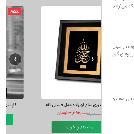
ه می‌تواند
10٪
وب در میان
 روزهای گرم
❯
❮
پوشش دهد و
تابلو روميزي سام نورزاده مدل حسبي الله
3,492,000 تومان
3,880,000
مشاهد و خرید