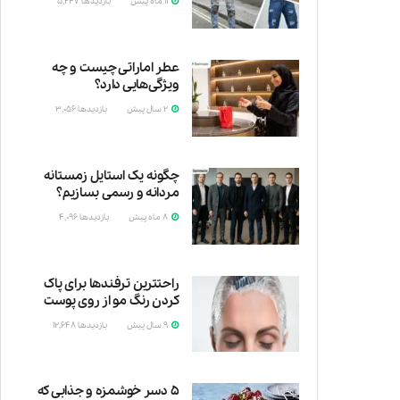
11 ماه پیش
بازدیدها
5,247
عطر اماراتی چیست و چه
ویژگی‌هایی دارد؟
2 سال پیش
بازدیدها
3,056
وقتی
چگونه یک استایل زمستانه
مردانه و رسمی بسازیم؟
8 ماه پیش
بازدیدها
4,096
اگرچه
راحتترین ترفندها برای پاک
کردن رنگ مو از روی پوست
9 سال پیش
بازدیدها
12,648
رنگ
۵ دسر خوشمزه و جذابی که