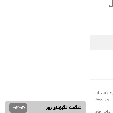
ها تغییرات
مربندهای محکم کشی و در دهه
شگفت انگیزهای روز
03
:
33
:
16
از دامن‌های