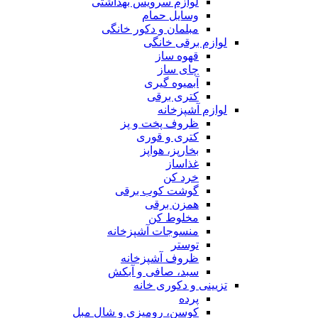
لوازم سرویس بهداشتی
وسایل حمام
مبلمان و دکور خانگی
لوازم برقی خانگی
قهوه ساز
چای ساز
آبمیوه گیری
کتری برقی
لوازم آشپزخانه
ظروف پخت و پز
کتری و قوری
بخارپز، هواپز
غذاساز
خرد کن
گوشت کوب برقی
همزن برقی
مخلوط کن
منسوجات آشپزخانه
توستر
ظروف آشپزخانه
سبد، صافی و آبکش
تزیینی و دکوری خانه
پرده
کوسن، رومیزی و شال مبل