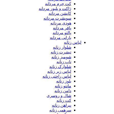
کت چرم مردانه
ژاکت و پلیور مردانه
کاپشن مردانه
سویشرت مردانه
هودی مردانه
پافر مردانه
پالتو مردانه
بارانی مردانه
لباس زنانه
شلوار زنانه
تیشرت زنانه
شومیز زنانه
تاپ زنانه
شلوارک زنانه
لباس زیر زنانه
لباس راحتی زنانه
بلوز زنانه
مانتو زنانه
دامن زنانه
شال و روسری
کت زنانه
پیراهن زنانه
سرهمی زنانه