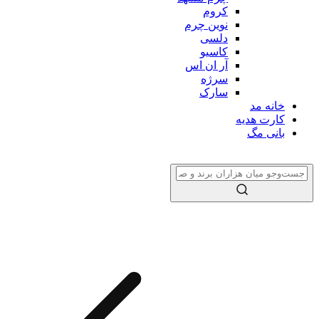
کروم
نوین چرم
دلسی
کاسیو
آر ان اس
سرژه
سارک
خانه مد
کارت هدیه
بانی مگ