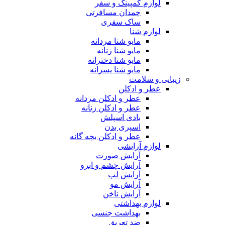
لوازم کمپینگ و سفر
چمدان مسافرتی
ساک سفری
لوازم شنا
مایو شنا مردانه
مایو شنا زنانه
مایو شنا دخترانه
مایو شنا پسرانه
زیبایی و سلامت
عطر و ادکلن
عطر و ادکلن مردانه
عطر و ادکلن زنانه
بادی اسپلش
اسپری بدن
عطر و ادکلن بچه گانه
لوازم آرایشی
آرایش صورت
آرایش چشم و ابرو
آرایش لب
آرایش مو
آرایش ناخن
لوازم بهداشتی
بهداشت جنسی
ضد تعریق