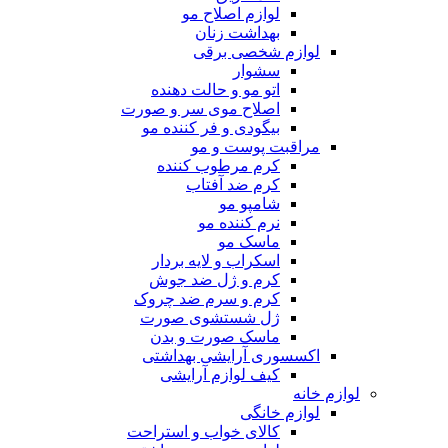
لوازم اصلاح مو
بهداشت زنان
لوازم شخصی برقی
سشوار
اتو مو و حالت دهنده
اصلاح موی سر و صورت
بیگودی و فر کننده مو
مراقبت پوست و مو
کرم مرطوب کننده
کرم ضد آفتاب
شامپو مو
نرم کننده مو
ماسک مو
اسکراب و لایه بردار
کرم و ژل ضد جوش
کرم و سرم ضد چروک
ژل شستشوی صورت
ماسک صورت و بدن
اکسسوری آرایشی بهداشتی
کیف لوازم آرایشی
لوازم خانه
لوازم خانگی
کالای خواب و استراحت