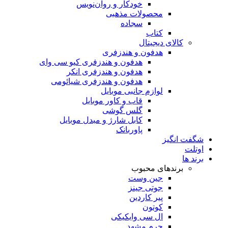
خودکار و روان‌نویس
محصولات مذهبی
سجاده
کتاب
کالای دیجیتال
هدفون و هندزفری
هدفون و هندزفری کیو سی وای
هدفون و هندزفری انکر
هدفون و هندزفری شیائومی
لوازم جانبی موبایل
قاب و کاور موبایل
گلس گوشی
کابل شارژ و مبدل موبایل
پاوربانک
شگفت انگیز
اوتلت
برند ها
برندهای محبوب
جین وست
جوتی جینز
پیر کاردین
کوتون
ال سی وایکیکی
چرم مشهد