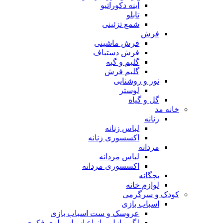
آینه دکوراتیو
تابلو
شمع تزئینی
فرش
فرش ماشینی
فرش دستباف
گلیم و گبه
گلیم فرش
نور و روشنایی
لوستر
گل و گیاه
خانه مد
زنانه
لباس زنانه
اکسسوری زنانه
مردانه
لباس مردانه
اکسسوری مردانه
بچگانه
لوازم خانه
کودک و سرگرمی
اسباب بازی
عروسک و ست اسباب بازی
لگو، پازل و انواع اسباب بازی فکری و