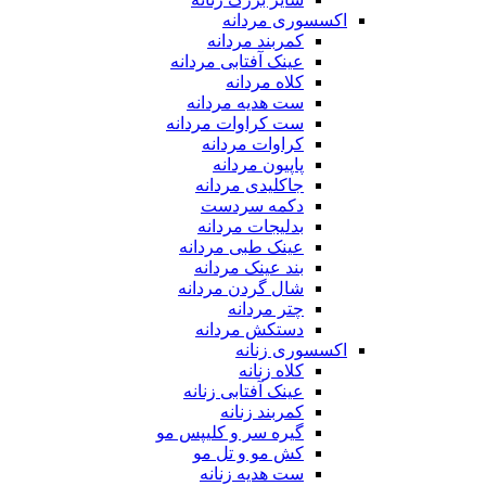
اکسسوری مردانه
کمربند مردانه
عینک آفتابی مردانه
کلاه مردانه
ست هدیه مردانه
ست کراوات مردانه
کراوات مردانه
پاپیون مردانه
جاکلیدی مردانه
دکمه سردست
بدلیجات مردانه
عینک طبی مردانه
بند عینک مردانه
شال گردن مردانه
چتر مردانه
دستکش مردانه
اکسسوری زنانه
کلاه زنانه
عینک آفتابی زنانه
کمربند زنانه
گیره سر و کلیپس مو
کش مو و تل مو
ست هدیه زنانه