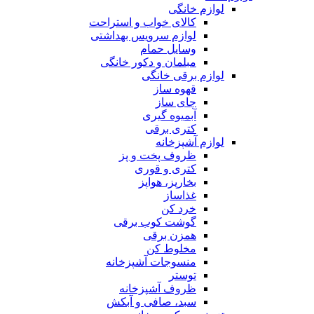
لوازم خانگی
کالای خواب و استراحت
لوازم سرویس بهداشتی
وسایل حمام
مبلمان و دکور خانگی
لوازم برقی خانگی
قهوه ساز
چای ساز
آبمیوه گیری
کتری برقی
لوازم آشپزخانه
ظروف پخت و پز
کتری و قوری
بخارپز، هواپز
غذاساز
خرد کن
گوشت کوب برقی
همزن برقی
مخلوط کن
منسوجات آشپزخانه
توستر
ظروف آشپزخانه
سبد، صافی و آبکش