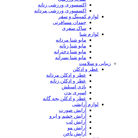
اکسسوری ورزشی زنانه
اکسسوری ورزشی مردانه
لوازم کمپینگ و سفر
چمدان مسافرتی
ساک سفری
لوازم شنا
مایو شنا مردانه
مایو شنا زنانه
مایو شنا دخترانه
مایو شنا پسرانه
زیبایی و سلامت
عطر و ادکلن
عطر و ادکلن مردانه
عطر و ادکلن زنانه
بادی اسپلش
اسپری بدن
عطر و ادکلن بچه گانه
لوازم آرایشی
آرایش صورت
آرایش چشم و ابرو
آرایش لب
آرایش مو
آرایش ناخن