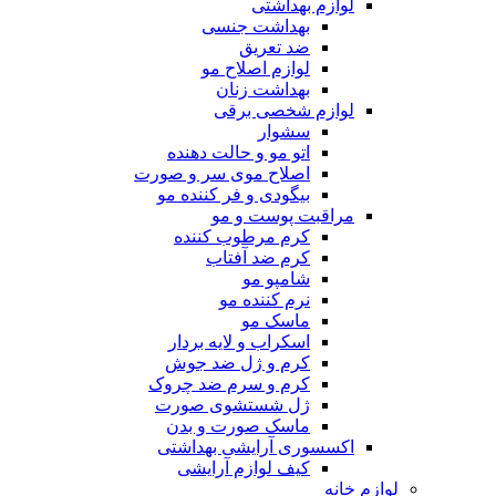
لوازم بهداشتی
بهداشت جنسی
ضد تعریق
لوازم اصلاح مو
بهداشت زنان
لوازم شخصی برقی
سشوار
اتو مو و حالت دهنده
اصلاح موی سر و صورت
بیگودی و فر کننده مو
مراقبت پوست و مو
کرم مرطوب کننده
کرم ضد آفتاب
شامپو مو
نرم کننده مو
ماسک مو
اسکراب و لایه بردار
کرم و ژل ضد جوش
کرم و سرم ضد چروک
ژل شستشوی صورت
ماسک صورت و بدن
اکسسوری آرایشی بهداشتی
کیف لوازم آرایشی
لوازم خانه