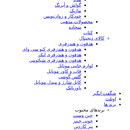
گواش و آبرنگ
ماژیک
خودکار و روان‌نویس
محصولات مذهبی
سجاده
کتاب
کالای دیجیتال
هدفون و هندزفری
هدفون و هندزفری کیو سی وای
هدفون و هندزفری انکر
هدفون و هندزفری شیائومی
لوازم جانبی موبایل
قاب و کاور موبایل
گلس گوشی
کابل شارژ و مبدل موبایل
پاوربانک
شگفت انگیز
اوتلت
برند ها
برندهای محبوب
جین وست
جوتی جینز
پیر کاردین