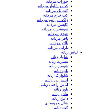
جوراب مردانه
کت و شلوار مردانه
کت تک مردانه
کت چرم مردانه
ژاکت و پلیور مردانه
کاپشن مردانه
سویشرت مردانه
هودی مردانه
پافر مردانه
پالتو مردانه
بارانی مردانه
لباس زنانه
شلوار زنانه
تیشرت زنانه
شومیز زنانه
تاپ زنانه
شلوارک زنانه
لباس زیر زنانه
لباس راحتی زنانه
بلوز زنانه
مانتو زنانه
دامن زنانه
شال و روسری
کت زنانه