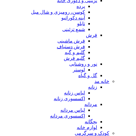
تزیینی و دکوری خانه
پرده
کوسن، رومیزی و شال مبل
آینه دکوراتیو
تابلو
شمع تزئینی
فرش
فرش ماشینی
فرش دستباف
گلیم و گبه
گلیم فرش
نور و روشنایی
لوستر
گل و گیاه
خانه مد
زنانه
لباس زنانه
اکسسوری زنانه
مردانه
لباس مردانه
اکسسوری مردانه
بچگانه
لوازم خانه
کودک و سرگرمی