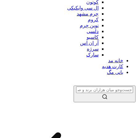
کوتون
ال سی وایکیکی
چرم مشهد
کروم
نوین چرم
دلسی
کاسیو
آر ان اس
سرژه
سارک
خانه مد
کارت هدیه
بانی مگ