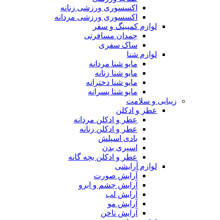
اکسسوری ورزشی زنانه
اکسسوری ورزشی مردانه
لوازم کمپینگ و سفر
چمدان مسافرتی
ساک سفری
لوازم شنا
مایو شنا مردانه
مایو شنا زنانه
مایو شنا دخترانه
مایو شنا پسرانه
زیبایی و سلامت
عطر و ادکلن
عطر و ادکلن مردانه
عطر و ادکلن زنانه
بادی اسپلش
اسپری بدن
عطر و ادکلن بچه گانه
لوازم آرایشی
آرایش صورت
آرایش چشم و ابرو
آرایش لب
آرایش مو
آرایش ناخن