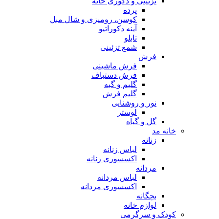
تزیینی و دکوری خانه
پرده
کوسن، رومیزی و شال مبل
آینه دکوراتیو
تابلو
شمع تزئینی
فرش
فرش ماشینی
فرش دستباف
گلیم و گبه
گلیم فرش
نور و روشنایی
لوستر
گل و گیاه
خانه مد
زنانه
لباس زنانه
اکسسوری زنانه
مردانه
لباس مردانه
اکسسوری مردانه
بچگانه
لوازم خانه
کودک و سرگرمی