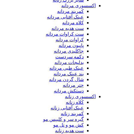
اکسسوری مردانه
کمربند مردانه
عینک آفتابی مردانه
کلاه مردانه
ست هدیه مردانه
ست کراوات مردانه
کراوات مردانه
پاپیون مردانه
جاکلیدی مردانه
دکمه سردست
بدلیجات مردانه
عینک طبی مردانه
بند عینک مردانه
شال گردن مردانه
چتر مردانه
دستکش مردانه
اکسسوری زنانه
کلاه زنانه
عینک آفتابی زنانه
کمربند زنانه
گیره سر و کلیپس مو
کش مو و تل مو
ست هدیه زنانه