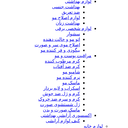
لوازم بهداشتی
بهداشت جنسی
ضد تعریق
لوازم اصلاح مو
بهداشت زنان
لوازم شخصی برقی
سشوار
اتو مو و حالت دهنده
اصلاح موی سر و صورت
بیگودی و فر کننده مو
مراقبت پوست و مو
کرم مرطوب کننده
کرم ضد آفتاب
شامپو مو
نرم کننده مو
ماسک مو
اسکراب و لایه بردار
کرم و ژل ضد جوش
کرم و سرم ضد چروک
ژل شستشوی صورت
ماسک صورت و بدن
اکسسوری آرایشی بهداشتی
کیف لوازم آرایشی
لوازم خانه