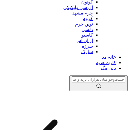
کوتون
ال سی وایکیکی
چرم مشهد
کروم
نوین چرم
دلسی
کاسیو
آر ان اس
سرژه
سارک
خانه مد
کارت هدیه
بانی مگ