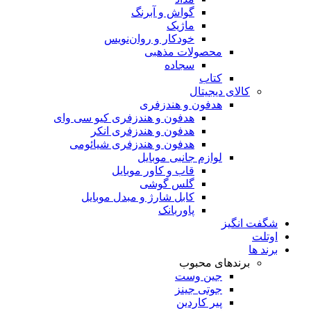
گواش و آبرنگ
ماژیک
خودکار و روان‌نویس
محصولات مذهبی
سجاده
کتاب
کالای دیجیتال
هدفون و هندزفری
هدفون و هندزفری کیو سی وای
هدفون و هندزفری انکر
هدفون و هندزفری شیائومی
لوازم جانبی موبایل
قاب و کاور موبایل
گلس گوشی
کابل شارژ و مبدل موبایل
پاوربانک
شگفت انگیز
اوتلت
برند ها
برندهای محبوب
جین وست
جوتی جینز
پیر کاردین