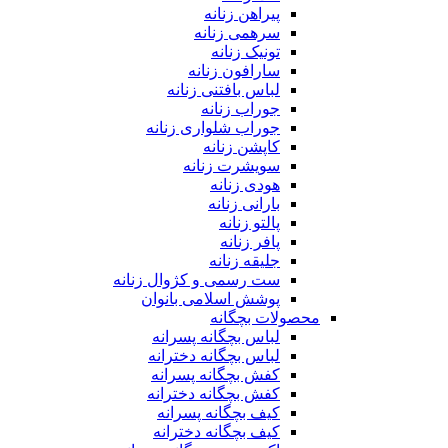
پیراهن زنانه
سرهمی زنانه
تونیک زنانه
سارافون زنانه
لباس بافتنی زنانه
جوراب زنانه
جوراب شلواری زنانه
کاپشن زنانه
سویشرت زنانه
هودی زنانه
بارانی زنانه
پالتو زنانه
پافر زنانه
جلیقه زنانه
ست رسمی و کژوال زنانه
پوشش اسلامی بانوان
محصولات بچگانه
لباس بچگانه پسرانه
لباس بچگانه دخترانه
کفش بچگانه پسرانه
کفش بچگانه دخترانه
کیف بچگانه پسرانه
کیف بچگانه دخترانه