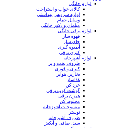
لوازم خانگی
کالای خواب و استراحت
لوازم سرویس بهداشتی
وسایل حمام
مبلمان و دکور خانگی
لوازم برقی خانگی
قهوه ساز
چای ساز
آبمیوه گیری
کتری برقی
لوازم آشپزخانه
ظروف پخت و پز
کتری و قوری
بخارپز، هواپز
غذاساز
خرد کن
گوشت کوب برقی
همزن برقی
مخلوط کن
منسوجات آشپزخانه
توستر
ظروف آشپزخانه
سبد، صافی و آبکش