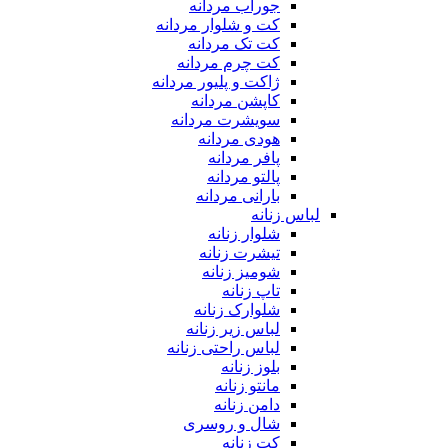
جوراب مردانه
کت و شلوار مردانه
کت تک مردانه
کت چرم مردانه
ژاکت و پلیور مردانه
کاپشن مردانه
سویشرت مردانه
هودی مردانه
پافر مردانه
پالتو مردانه
بارانی مردانه
لباس زنانه
شلوار زنانه
تیشرت زنانه
شومیز زنانه
تاپ زنانه
شلوارک زنانه
لباس زیر زنانه
لباس راحتی زنانه
بلوز زنانه
مانتو زنانه
دامن زنانه
شال و روسری
کت زنانه