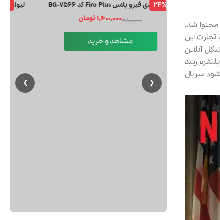
24٪
کراس بادی فیرو پلاس Firo Plus کد BG-7566
1,400,000 تومان
2,100,000
رد عرصه تولید محتوا شد.
در شهر لس گاتوس کالیفرنیا و توسط “رید هستینگز” و “مارک راندولف” تاسیس شد، تا سال ۲۰۱۳ تنها تجارت این
مشاهد و خرید
کل آنلاین
ن پلتفرم رشد
 شود سریال
❯
❮