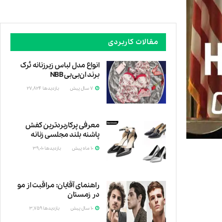
مقالات کاربردی
انواع مدل لباس زیرزنانه تُرک
برند ان‌بی‌بی NBB
7 سال پیش
بازدیدها
27,824
این
معرفی پرکاربردترین کفش
پاشنه بلند مجلسی زنانه
10 ماه پیش
بازدیدها
39,010
کفش
راهنمای آقایان: مراقبت از مو
در زمستان
10 سال پیش
بازدیدها
3,759
در