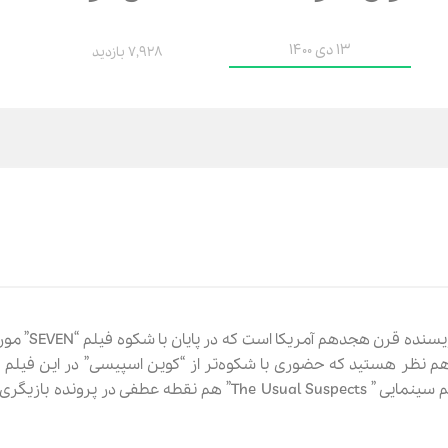
13 دی 1400
7,928 بازدید
“دنیا جای خوبیه، ارزش جنگیدن داره” این 
ا هم نظر هستید که حضوری با شکوه‌تر از “کوین اسپیسی” در این فیلم و
حضوری کوتاه اما تاثیر گذار و جذاب. بازی کوین اسپیسی حتی در فیلم سینمایی ” The Usual Suspects” هم نقطه ع