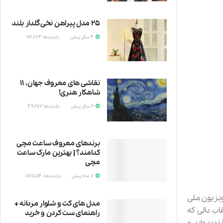
۲۵ مدل پیراهن نخی گلدار بلند
4 سال پیش
بازدیدها
86,874
نقاشی های معروف جهان، ۱۱
شاهکار هنری!
6 سال پیش
بازدیدها
49,272
نقاشی
برندهای معروف ساعت مچی
کدامند؟ | بهترین مارک ساعت
مچی
7 ماه پیش
بازدیدها
575,540
ساعت
ویزیون ملی
مدل های کت و شلوار مردانه +
اب دالی که
راهنمای ست کردن و خرید
دیده‌اید و