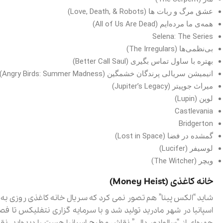
عشق مرگ و ربات ها (Love, Death, & Robots)
همه‌ی ما مرده‌ایم (All of Us Are Dead)
Selena: The Series
بی‌نظمی‌ها (The Irregulars)
بهتره با ساول تماس بگیری (Better Call Saul)
انیمیشن سریالی پرندگان خشمگین (Angry Birds: Summer Madness)
میراث جوپیتر (Jupiter’s Legacy)
لوپن (Lupin)
Castlevania
Bridgerton
گمشده در فضا (Lost in Space)
لوسیفر (Lucifer)
ویچر (The Witcher)
خانه کاغذی (Money Heist)
شاید “الکس پینا” هم تصور نمی کرد که سریال خانه کاغذی روزی به 
اسپانیا در شهر مادرید تولید شد و با سرمایه گزاری نتفلیکس تا فصل
چهره‌ای از “سالوادور دالی” نقاش مطرح اسپانیا هست را دیده‌اید. ن