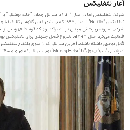
آغاز نتفلیکس
20٪
68٪
ركابي ورزشي مردانه اسپورت لند مدل SHIFT Mode M119177
تيشرت باكسي زنانه نارين مد مدل 109170
1,823,679 تومان
5,699,000
مشاهد و خرید
شرکت سرویس پخش مبتنی بر اشتراک بود که توسط فهرستی از فیلم
فعالیت می‌کرد. سال ۲۰۱۳ اما شروع فصل جدیدی برای
قابل توجهی داشته باشند. آخرین سریالی که از سوی پلتفرم نتفلیکس
اسپانیایی “سرقت پول” یا “Money Heist” بود. سریالی که آذر ماه ۱۴۰۰ نیم فصل دوم از آخرین فصل آن توسط نتفلیکس پخش شد.