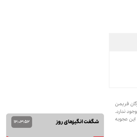
نوشته ارنست همینگوی نویسنده قرن هجدهم آمریکا است که در پایان با شکوه فیلم “SEVEN” مورگان فریمن
جود ندارد.
طفی در پرونده بازیگری این عجوبه
شگفت انگیزهای روز
12
:
03
:
51