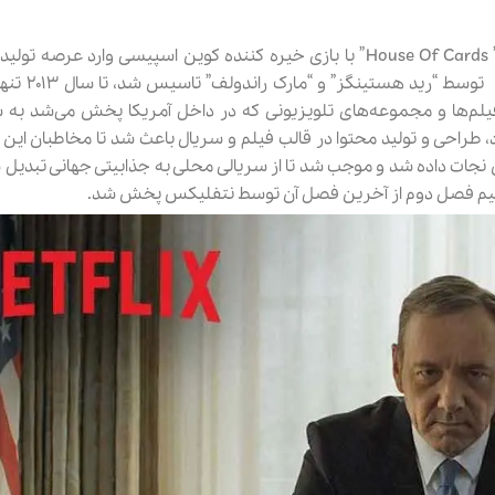
20٪
ژل کرم تخصصی لیفت صورت بیلند حجم 50 میلی لیتر
شوميز زنانه تيتيش مدل 341362-1
2,240,000 تومان
1,880,000 تومان
2,350,000
2,800,000
شرکت نتفلیکس اما در سال ۲۰۱۳ با سریال جذاب “خانه پوشالی” یا ” House Of Cards” با بازی خیره کننده کوین اسپیسی وا
نتفلیکس “Netflix” از سال ۱۹۹۷ که 
مشاهد و خرید
مشاهد و خرید
‌ها و مجموعه‌های تلویزیونی که در داخل آمریکا پخش می‌شد به ش
 نتفلیکس بود، طراحی و تولید محتوا در قالب فیلم و سریال باعث شد تا مخاطبان ای
 نجات داده شد و موجب شد تا از سریالی محلی به جذابیتی جهانی تبدیل