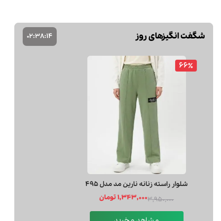
شگفت انگیزهای روز
02
:
38
:
13
66٪
شلوار راسته زنانه نارين مد مدل 495
1,343,000 تومان
3,950,000
مشاهد و خرید