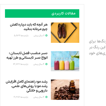
مقالات کاربردی
هر آنچه که باید درباره کفش
چرم مردانه بدانید
6 سال پیش
بازدیدها
5,836
گ‌ها برای
این رنگ در
ری‌های خود
دسر مناسب فصل تابستان ؛
انواع دسر تابستانی و طرز تهیه
4 سال پیش
بازدیدها
14,732
تب
رشد مو؛ راهنمای کامل افزایش
رشد مو با روش‌های علمی،
دارویی و خانگی
4 سال پیش
بازدیدها
4,386
امروزه