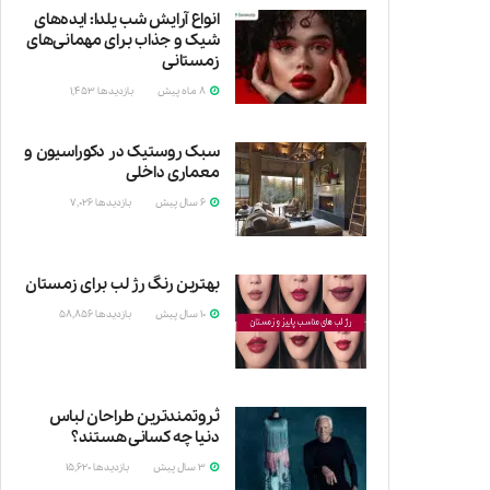
انواع آرایش شب یلدا: ایده‌های
شیک و جذاب برای مهمانی‌های
زمستانی
8 ماه پیش
بازدیدها
1,453
شب
سبک روستیک در دکوراسیون و
معماری داخلی
6 سال پیش
بازدیدها
7,026
یکی
بهترین رنگ رژ لب برای زمستان
10 سال پیش
بازدیدها
58,856
آب
ثروتمندترین طراحان لباس
دنیا چه کسانی هستند؟
3 سال پیش
بازدیدها
15,620
شاید