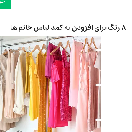
خری
5,000,000 تومان
12,500,000
مشاهد و خرید
۸ رنگ برای افزودن به کمد لباس خانم ها