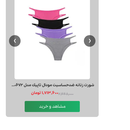
❯
❮
لیوان ضدعفونی کننده کاپ قاعدگی (استریلایزر) با درب منفذدار لیوا فارما
269,100 تومان
299,000
مشاهد و خرید