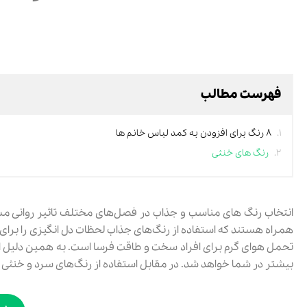
فهرست مطالب
۸ رنگ برای افزودن به کمد لباس خانم ها
رنگ های خنثی
انتخاب رنگ‌ های مناسب و جذاب در فصل‌های مختلف تاثیر روانی مست
همراه هستند که استفاده از رنگ‌های جذاب لحظات دل انگیزی را برای شم
تحمل هوای گرم برای افراد سخت و طاقت فرسا است. به همین دلیل ا
بیشتر در شما خواهد شد. در مقابل استفاده از رنگ‌های سرد و خنثی گ
20٪
60٪
ركابي ورزشي مردانه اسپورت لند مدل SHIFT Mode M119177
ست پیراهن و شلوارک لینن مردانه بالون مدل 55103