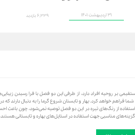
31 اردیبهشت 1401
6,339 بازدید
قیمی بر روحیه افراد دارد، از طرفی این دو فصل با فرا رسیدن زیبایی
ا فراهم خواهد کرد. بهار و تابستان شروع گرما را به دنبال دارند که در 
ستفاده از رنگ‌های تیره در این دو فصل توصیه نمی‌شود، چون باعث ا
زینه‌های مناسبی جهت استفاده در استایل‌های بهاره و تابستانی هستند.
20٪
ژل کرم تخصصی لیفت صورت بیلند حجم 50 میلی لیتر
شوميز دخترانه تيتيش مدل 341358