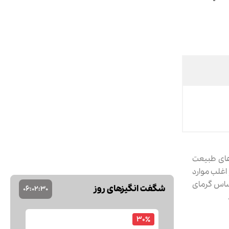
‌های طبیعت
اغلب موارد
حساس گرمای
شگفت انگیزهای روز
06
:
02
:
29
10٪