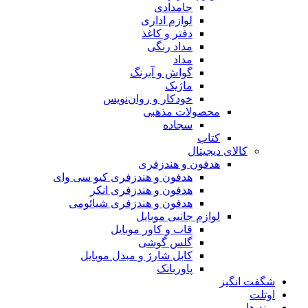
جامدادی
لوازم اداری
دفتر و کاغذ
مداد رنگی
مداد
گواش و آبرنگ
ماژیک
خودکار و روان‌نویس
محصولات مذهبی
سجاده
کتاب
کالای دیجیتال
هدفون و هندزفری
هدفون و هندزفری کیو سی وای
هدفون و هندزفری انکر
هدفون و هندزفری شیائومی
لوازم جانبی موبایل
قاب و کاور موبایل
گلس گوشی
کابل شارژ و مبدل موبایل
پاوربانک
شگفت انگیز
اوتلت
برند ها