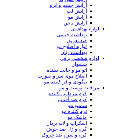
آرایش چشم و ابرو
آرایش لب
آرایش مو
آرایش ناخن
لوازم بهداشتی
بهداشت جنسی
ضد تعریق
لوازم اصلاح مو
بهداشت زنان
لوازم شخصی برقی
سشوار
اتو مو و حالت دهنده
اصلاح موی سر و صورت
بیگودی و فر کننده مو
مراقبت پوست و مو
کرم مرطوب کننده
کرم ضد آفتاب
شامپو مو
نرم کننده مو
ماسک مو
اسکراب و لایه بردار
کرم و ژل ضد جوش
کرم و سرم ضد چروک