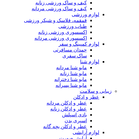
کیف و ساک ورزشی زنانه
کیف و ساک ورزشی مردانه
لوازم ورزشی
قمقمه، فلاسک و شیکر ورزشی
طناب ورزشی
اکسسوری ورزشی زنانه
اکسسوری ورزشی مردانه
لوازم کمپینگ و سفر
چمدان مسافرتی
ساک سفری
لوازم شنا
مایو شنا مردانه
مایو شنا زنانه
مایو شنا دخترانه
مایو شنا پسرانه
زیبایی و سلامت
عطر و ادکلن
عطر و ادکلن مردانه
عطر و ادکلن زنانه
بادی اسپلش
اسپری بدن
عطر و ادکلن بچه گانه
لوازم آرایشی
آرایش صورت