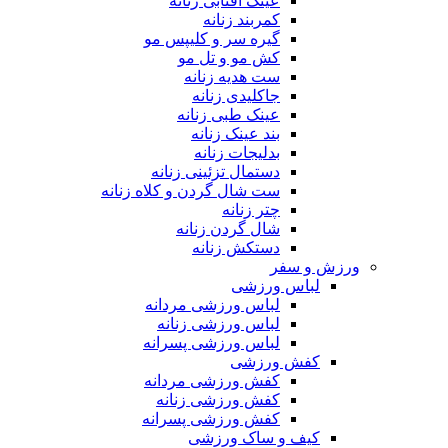
عینک آفتابی زنانه
کمربند زنانه
گیره سر و کلیپس مو
کش مو و تل مو
ست هدیه زنانه
جاکلیدی زنانه
عینک طبی زنانه
بند عینک زنانه
بدلیجات زنانه
دستمال تزئینی زنانه
ست شال گردن و کلاه زنانه
چتر زنانه
شال گردن زنانه
دستکش زنانه
ورزش و سفر
لباس ورزشی
لباس ورزشی مردانه
لباس ورزشی زنانه
لباس ورزشی پسرانه
کفش ورزشی
کفش ورزشی مردانه
کفش ورزشی زنانه
کفش ورزشی پسرانه
کیف و ساک ورزشی