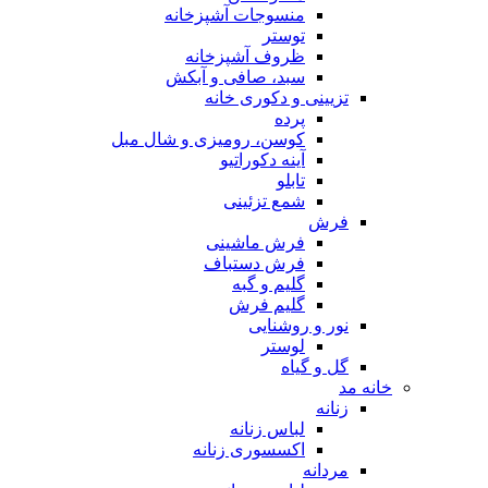
منسوجات آشپزخانه
توستر
ظروف آشپزخانه
سبد، صافی و آبکش
تزیینی و دکوری خانه
پرده
کوسن، رومیزی و شال مبل
آینه دکوراتیو
تابلو
شمع تزئینی
فرش
فرش ماشینی
فرش دستباف
گلیم و گبه
گلیم فرش
نور و روشنایی
لوستر
گل و گیاه
خانه مد
زنانه
لباس زنانه
اکسسوری زنانه
مردانه