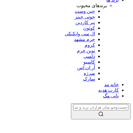
برندهای محبوب
جین وست
جوتی جینز
پیر کاردین
کوتون
ال سی وایکیکی
چرم مشهد
کروم
نوین چرم
دلسی
کاسیو
آر ان اس
سرژه
سارک
خانه مد
کارت هدیه
بانی مگ