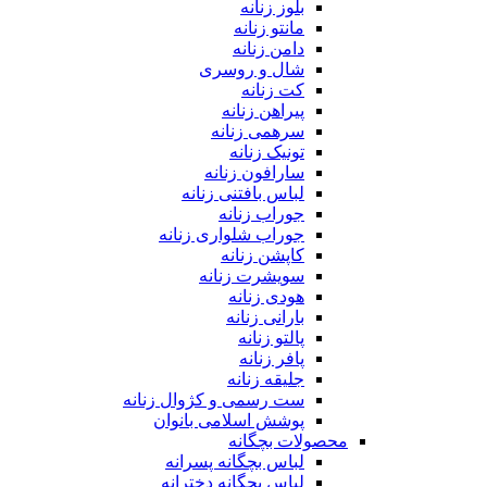
بلوز زنانه
مانتو زنانه
دامن زنانه
شال و روسری
کت زنانه
پیراهن زنانه
سرهمی زنانه
تونیک زنانه
سارافون زنانه
لباس بافتنی زنانه
جوراب زنانه
جوراب شلواری زنانه
کاپشن زنانه
سویشرت زنانه
هودی زنانه
بارانی زنانه
پالتو زنانه
پافر زنانه
جلیقه زنانه
ست رسمی و کژوال زنانه
پوشش اسلامی بانوان
محصولات بچگانه
لباس بچگانه پسرانه
لباس بچگانه دخترانه