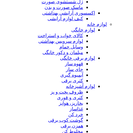
ژل شستشوی صورت
ماسک صورت و بدن
اکسسوری آرایشی بهداشتی
کیف لوازم آرایشی
لوازم خانه
لوازم خانگی
کالای خواب و استراحت
لوازم سرویس بهداشتی
وسایل حمام
مبلمان و دکور خانگی
لوازم برقی خانگی
قهوه ساز
چای ساز
آبمیوه گیری
کتری برقی
لوازم آشپزخانه
ظروف پخت و پز
کتری و قوری
بخارپز، هواپز
غذاساز
خرد کن
گوشت کوب برقی
همزن برقی
مخلوط کن