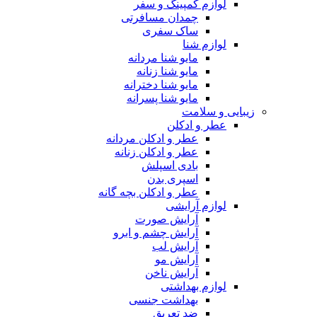
لوازم کمپینگ و سفر
چمدان مسافرتی
ساک سفری
لوازم شنا
مایو شنا مردانه
مایو شنا زنانه
مایو شنا دخترانه
مایو شنا پسرانه
زیبایی و سلامت
عطر و ادکلن
عطر و ادکلن مردانه
عطر و ادکلن زنانه
بادی اسپلش
اسپری بدن
عطر و ادکلن بچه گانه
لوازم آرایشی
آرایش صورت
آرایش چشم و ابرو
آرایش لب
آرایش مو
آرایش ناخن
لوازم بهداشتی
بهداشت جنسی
ضد تعریق