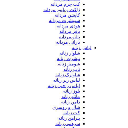
کت چرم مردانه
ژاکت و پلیور مردانه
کاپشن مردانه
سویشرت مردانه
هودی مردانه
پافر مردانه
پالتو مردانه
بارانی مردانه
لباس زنانه
شلوار زنانه
تیشرت زنانه
شومیز زنانه
تاپ زنانه
شلوارک زنانه
لباس زیر زنانه
لباس راحتی زنانه
بلوز زنانه
مانتو زنانه
دامن زنانه
شال و روسری
کت زنانه
پیراهن زنانه
سرهمی زنانه