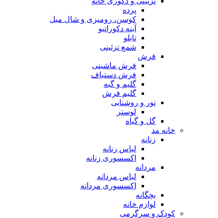
تزیینی و دکوری خانه
پرده
کوسن، رومیزی و شال مبل
آینه دکوراتیو
تابلو
شمع تزئینی
فرش
فرش ماشینی
فرش دستباف
گلیم و گبه
گلیم فرش
نور و روشنایی
لوستر
گل و گیاه
خانه مد
زنانه
لباس زنانه
اکسسوری زنانه
مردانه
لباس مردانه
اکسسوری مردانه
بچگانه
لوازم خانه
کودک و سرگرمی