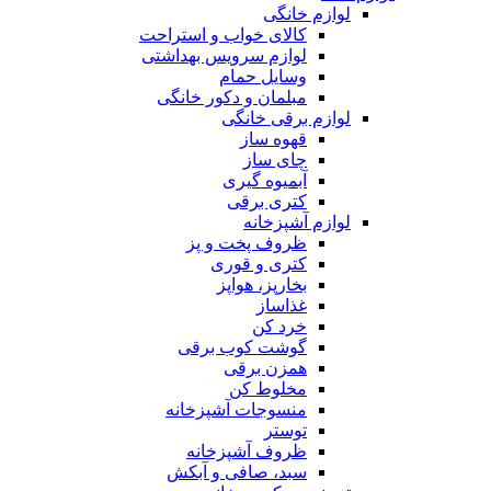
لوازم خانگی
کالای خواب و استراحت
لوازم سرویس بهداشتی
وسایل حمام
مبلمان و دکور خانگی
لوازم برقی خانگی
قهوه ساز
چای ساز
آبمیوه گیری
کتری برقی
لوازم آشپزخانه
ظروف پخت و پز
کتری و قوری
بخارپز، هواپز
غذاساز
خرد کن
گوشت کوب برقی
همزن برقی
مخلوط کن
منسوجات آشپزخانه
توستر
ظروف آشپزخانه
سبد، صافی و آبکش