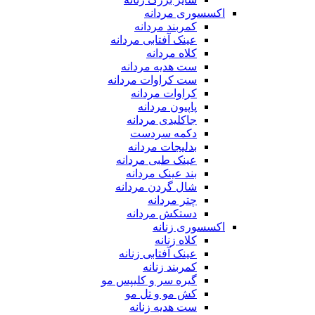
اکسسوری مردانه
کمربند مردانه
عینک آفتابی مردانه
کلاه مردانه
ست هدیه مردانه
ست کراوات مردانه
کراوات مردانه
پاپیون مردانه
جاکلیدی مردانه
دکمه سردست
بدلیجات مردانه
عینک طبی مردانه
بند عینک مردانه
شال گردن مردانه
چتر مردانه
دستکش مردانه
اکسسوری زنانه
کلاه زنانه
عینک آفتابی زنانه
کمربند زنانه
گیره سر و کلیپس مو
کش مو و تل مو
ست هدیه زنانه