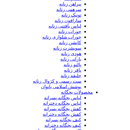
پیراهن زنانه
سرهمی زنانه
تونیک زنانه
سارافون زنانه
لباس بافتنی زنانه
جوراب زنانه
جوراب شلواری زنانه
کاپشن زنانه
سویشرت زنانه
هودی زنانه
بارانی زنانه
پالتو زنانه
پافر زنانه
جلیقه زنانه
ست رسمی و کژوال زنانه
پوشش اسلامی بانوان
محصولات بچگانه
لباس بچگانه پسرانه
لباس بچگانه دخترانه
کفش بچگانه پسرانه
کفش بچگانه دخترانه
کیف بچگانه پسرانه
کیف بچگانه دخترانه