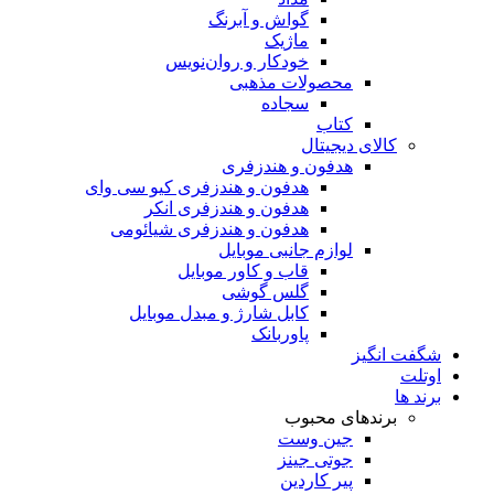
گواش و آبرنگ
ماژیک
خودکار و روان‌نویس
محصولات مذهبی
سجاده
کتاب
کالای دیجیتال
هدفون و هندزفری
هدفون و هندزفری کیو سی وای
هدفون و هندزفری انکر
هدفون و هندزفری شیائومی
لوازم جانبی موبایل
قاب و کاور موبایل
گلس گوشی
کابل شارژ و مبدل موبایل
پاوربانک
شگفت انگیز
اوتلت
برند ها
برندهای محبوب
جین وست
جوتی جینز
پیر کاردین