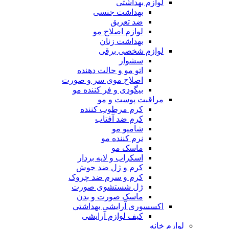
لوازم بهداشتی
بهداشت جنسی
ضد تعریق
لوازم اصلاح مو
بهداشت زنان
لوازم شخصی برقی
سشوار
اتو مو و حالت دهنده
اصلاح موی سر و صورت
بیگودی و فر کننده مو
مراقبت پوست و مو
کرم مرطوب کننده
کرم ضد آفتاب
شامپو مو
نرم کننده مو
ماسک مو
اسکراب و لایه بردار
کرم و ژل ضد جوش
کرم و سرم ضد چروک
ژل شستشوی صورت
ماسک صورت و بدن
اکسسوری آرایشی بهداشتی
کیف لوازم آرایشی
لوازم خانه