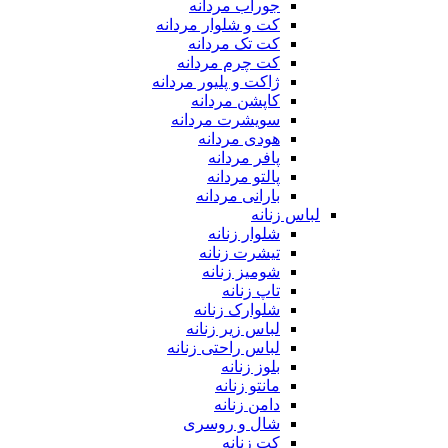
جوراب مردانه
کت و شلوار مردانه
کت تک مردانه
کت چرم مردانه
ژاکت و پلیور مردانه
کاپشن مردانه
سویشرت مردانه
هودی مردانه
پافر مردانه
پالتو مردانه
بارانی مردانه
لباس زنانه
شلوار زنانه
تیشرت زنانه
شومیز زنانه
تاپ زنانه
شلوارک زنانه
لباس زیر زنانه
لباس راحتی زنانه
بلوز زنانه
مانتو زنانه
دامن زنانه
شال و روسری
کت زنانه