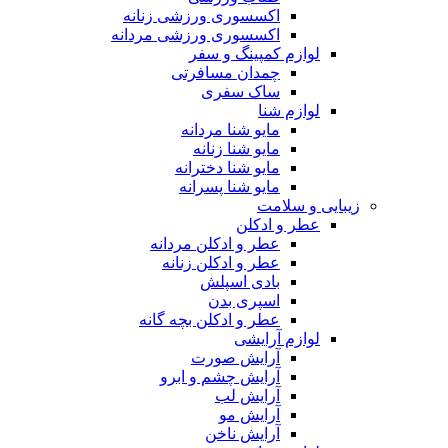
اکسسوری ورزشی زنانه
اکسسوری ورزشی مردانه
لوازم کمپینگ و سفر
چمدان مسافرتی
ساک سفری
لوازم شنا
مایو شنا مردانه
مایو شنا زنانه
مایو شنا دخترانه
مایو شنا پسرانه
زیبایی و سلامت
عطر و ادکلن
عطر و ادکلن مردانه
عطر و ادکلن زنانه
بادی اسپلش
اسپری بدن
عطر و ادکلن بچه گانه
لوازم آرایشی
آرایش صورت
آرایش چشم و ابرو
آرایش لب
آرایش مو
آرایش ناخن