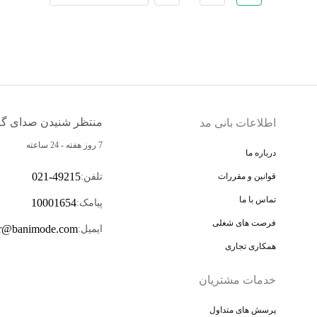
منتظر شنیدن صدای گر
اطلاعات بانی مد
7 روز هفته - 24 ساعته
درباره ما
021-49215
تلفن
:
قوانین و مقررات
تماس با ما
10001654
پیامک
:
فرصت های شغلی
r@banimode.com
ایمیل
:
همکاری تجاری
خدمات مشتریان
پرسش های متداول