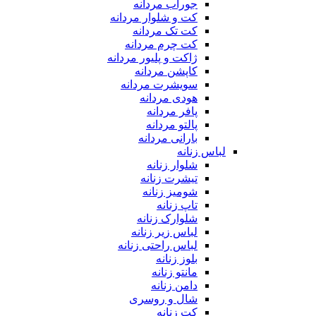
جوراب مردانه
کت و شلوار مردانه
کت تک مردانه
کت چرم مردانه
ژاکت و پلیور مردانه
کاپشن مردانه
سویشرت مردانه
هودی مردانه
پافر مردانه
پالتو مردانه
بارانی مردانه
لباس زنانه
شلوار زنانه
تیشرت زنانه
شومیز زنانه
تاپ زنانه
شلوارک زنانه
لباس زیر زنانه
لباس راحتی زنانه
بلوز زنانه
مانتو زنانه
دامن زنانه
شال و روسری
کت زنانه