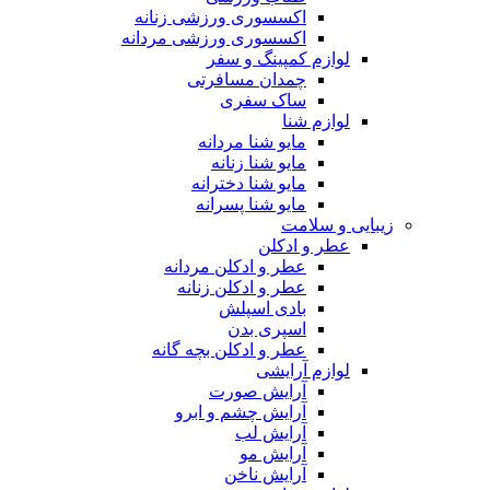
اکسسوری ورزشی زنانه
اکسسوری ورزشی مردانه
لوازم کمپینگ و سفر
چمدان مسافرتی
ساک سفری
لوازم شنا
مایو شنا مردانه
مایو شنا زنانه
مایو شنا دخترانه
مایو شنا پسرانه
زیبایی و سلامت
عطر و ادکلن
عطر و ادکلن مردانه
عطر و ادکلن زنانه
بادی اسپلش
اسپری بدن
عطر و ادکلن بچه گانه
لوازم آرایشی
آرایش صورت
آرایش چشم و ابرو
آرایش لب
آرایش مو
آرایش ناخن