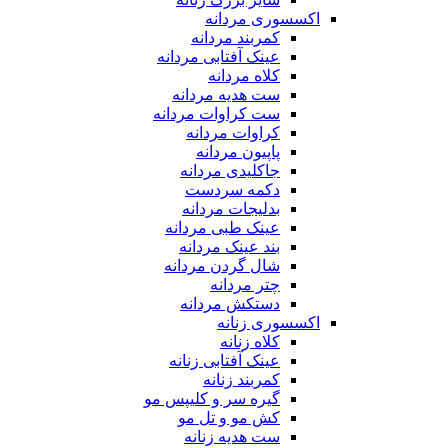
اکسسوری مردانه
کمربند مردانه
عینک آفتابی مردانه
کلاه مردانه
ست هدیه مردانه
ست کراوات مردانه
کراوات مردانه
پاپیون مردانه
جاکلیدی مردانه
دکمه سردست
بدلیجات مردانه
عینک طبی مردانه
بند عینک مردانه
شال گردن مردانه
چتر مردانه
دستکش مردانه
اکسسوری زنانه
کلاه زنانه
عینک آفتابی زنانه
کمربند زنانه
گیره سر و کلیپس مو
کش مو و تل مو
ست هدیه زنانه