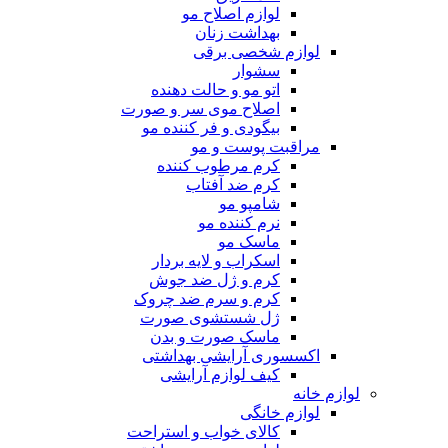
لوازم اصلاح مو
بهداشت زنان
لوازم شخصی برقی
سشوار
اتو مو و حالت دهنده
اصلاح موی سر و صورت
بیگودی و فر کننده مو
مراقبت پوست و مو
کرم مرطوب کننده
کرم ضد آفتاب
شامپو مو
نرم کننده مو
ماسک مو
اسکراب و لایه بردار
کرم و ژل ضد جوش
کرم و سرم ضد چروک
ژل شستشوی صورت
ماسک صورت و بدن
اکسسوری آرایشی بهداشتی
کیف لوازم آرایشی
لوازم خانه
لوازم خانگی
کالای خواب و استراحت