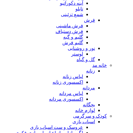
آینه دکوراتیو
تابلو
شمع تزئینی
فرش
فرش ماشینی
فرش دستباف
گلیم و گبه
گلیم فرش
نور و روشنایی
لوستر
گل و گیاه
خانه مد
زنانه
لباس زنانه
اکسسوری زنانه
مردانه
لباس مردانه
اکسسوری مردانه
بچگانه
لوازم خانه
کودک و سرگرمی
اسباب بازی
عروسک و ست اسباب بازی
لگو، پازل و انواع اسباب بازی فکری و