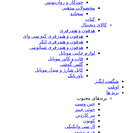
خودکار و روان‌نویس
محصولات مذهبی
سجاده
کتاب
کالای دیجیتال
هدفون و هندزفری
هدفون و هندزفری کیو سی وای
هدفون و هندزفری انکر
هدفون و هندزفری شیائومی
لوازم جانبی موبایل
قاب و کاور موبایل
گلس گوشی
کابل شارژ و مبدل موبایل
پاوربانک
شگفت انگیز
اوتلت
برند ها
برندهای محبوب
جین وست
جوتی جینز
پیر کاردین
کوتون
ال سی وایکیکی
چرم مشهد