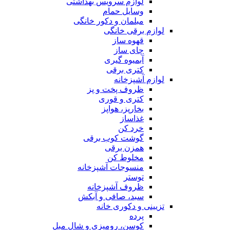
لوازم سرویس بهداشتی
وسایل حمام
مبلمان و دکور خانگی
لوازم برقی خانگی
قهوه ساز
چای ساز
آبمیوه گیری
کتری برقی
لوازم آشپزخانه
ظروف پخت و پز
کتری و قوری
بخارپز، هواپز
غذاساز
خرد کن
گوشت کوب برقی
همزن برقی
مخلوط کن
منسوجات آشپزخانه
توستر
ظروف آشپزخانه
سبد، صافی و آبکش
تزیینی و دکوری خانه
پرده
کوسن، رومیزی و شال مبل