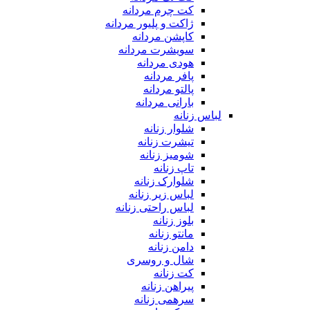
کت چرم مردانه
ژاکت و پلیور مردانه
کاپشن مردانه
سویشرت مردانه
هودی مردانه
پافر مردانه
پالتو مردانه
بارانی مردانه
لباس زنانه
شلوار زنانه
تیشرت زنانه
شومیز زنانه
تاپ زنانه
شلوارک زنانه
لباس زیر زنانه
لباس راحتی زنانه
بلوز زنانه
مانتو زنانه
دامن زنانه
شال و روسری
کت زنانه
پیراهن زنانه
سرهمی زنانه