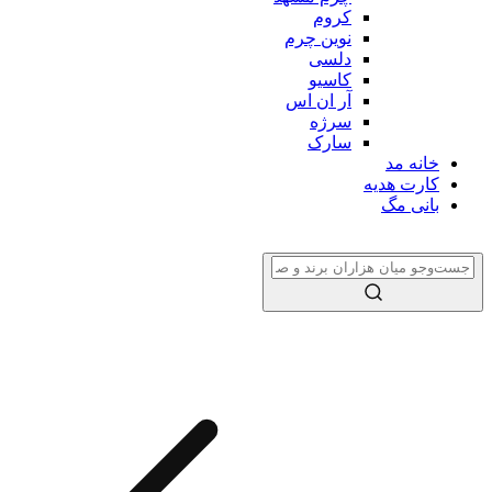
کروم
نوین چرم
دلسی
کاسیو
آر ان اس
سرژه
سارک
خانه مد
کارت هدیه
بانی مگ