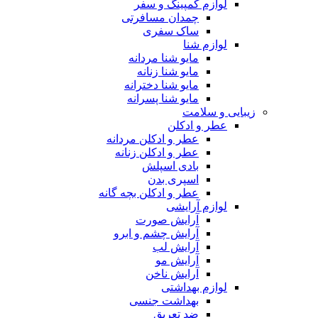
لوازم کمپینگ و سفر
چمدان مسافرتی
ساک سفری
لوازم شنا
مایو شنا مردانه
مایو شنا زنانه
مایو شنا دخترانه
مایو شنا پسرانه
زیبایی و سلامت
عطر و ادکلن
عطر و ادکلن مردانه
عطر و ادکلن زنانه
بادی اسپلش
اسپری بدن
عطر و ادکلن بچه گانه
لوازم آرایشی
آرایش صورت
آرایش چشم و ابرو
آرایش لب
آرایش مو
آرایش ناخن
لوازم بهداشتی
بهداشت جنسی
ضد تعریق