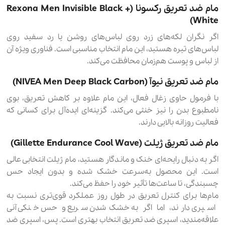
مام ضد تعریق رکسونا (Rexona Men Invisible Black +
White)
اگر نگران لکه‌های زرد روی لباس‌های روشن یا رد سفید روی
لباس‌های تیره هستید، این مام انتخاب مناسبی است. فناوری ویژه آن
از لباس و پوست هم‌زمان محافظت می‌کند.
مام ضد تعریق نیوآ (NIVEA Men Deep Black Carbon)
با فرمول حاوی زغال فعال، این مام علاوه بر کاهش تعریق، بوی
نامطبوع بدن را نیز خنثی می‌کند. گزینه‌ای ایده‌آل برای کسانی که
فعالیت روزانه بالایی دارند.
مام ضد تعریق ژیلت (Gillette Endurance Cool Wave)
اگر به دنبال رایحه‌ای خنک و ماندگار هستید، مام ژیلت انتخابی عالی
است. این محصول به‌سرعت خشک شده و بدون ایجاد حس
چسبندگی، تا ساعت‌ها تأثیر خود را حفظ می‌کند.
مام‌ها برای کنترل تعریق در طول روز عملکرد قوی‌تری نسبت به
اسپری دارند، اما اگر به خشک‌شدن سریع و حس خنکی آنی
علاقه‌مندید، اسپری ضد تعریق انتخاب بهتری است. پس، اسپری ضد