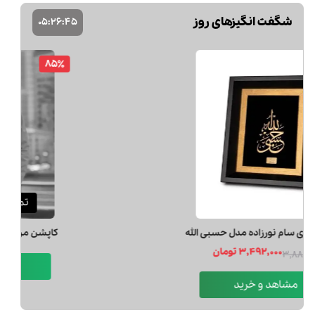
شگفت انگیزهای روز
05
:
26
:
44
10٪
تابلو روميزي سام نورزاده مدل حسبي الله
3,492,000 تومان
3,880,000
مشاهد و خرید