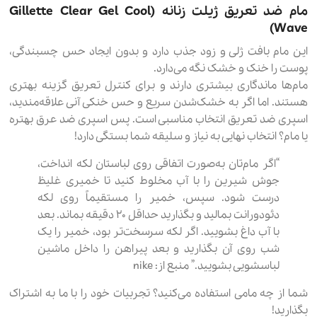
مام ضد تعریق ژیلت زنانه (Gillette Clear Gel Cool
Wave)
این مام بافت ژلی و زود جذب دارد و بدون ایجاد حس چسبندگی،
پوست را خنک و خشک نگه می‌دارد.
مام‌ها ماندگاری بیشتری دارند و برای کنترل تعریق گزینه بهتری
هستند. اما اگر به خشک‌شدن سریع و حس خنکی آنی علاقه‌مندید،
اسپری ضد تعریق انتخاب مناسبی است. پس اسپری ضد عرق بهتره
یا مام؟ انتخاب نهایی به نیاز و سلیقه شما بستگی دارد!
“اگر مام‌تان به‌صورت اتفاقی روی لباستان لکه انداخت،
جوش شیرین را با آب مخلوط کنید تا خمیری غلیظ
درست شود. سپس، خمیر را مستقیماً روی لکه
دئودورانت بمالید و بگذارید حداقل ۲۰ دقیقه بماند. بعد
با آب داغ بشویید. اگر لکه سرسخت‌تر بود، خمیر را یک
شب روی آن بگذارید و بعد پیراهن را داخل ماشین
لباسشویی بشویید.” منبع از: nike
شما از چه مامی استفاده می‌کنید؟ تجربیات خود را با ما به اشتراک
بگذارید!