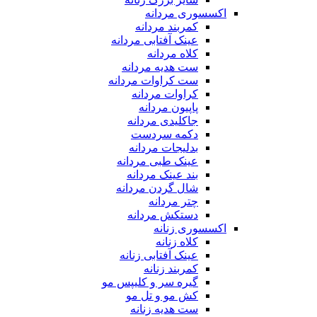
اکسسوری مردانه
کمربند مردانه
عینک آفتابی مردانه
کلاه مردانه
ست هدیه مردانه
ست کراوات مردانه
کراوات مردانه
پاپیون مردانه
جاکلیدی مردانه
دکمه سردست
بدلیجات مردانه
عینک طبی مردانه
بند عینک مردانه
شال گردن مردانه
چتر مردانه
دستکش مردانه
اکسسوری زنانه
کلاه زنانه
عینک آفتابی زنانه
کمربند زنانه
گیره سر و کلیپس مو
کش مو و تل مو
ست هدیه زنانه