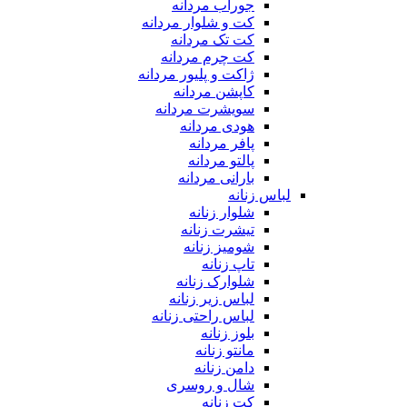
جوراب مردانه
کت و شلوار مردانه
کت تک مردانه
کت چرم مردانه
ژاکت و پلیور مردانه
کاپشن مردانه
سویشرت مردانه
هودی مردانه
پافر مردانه
پالتو مردانه
بارانی مردانه
لباس زنانه
شلوار زنانه
تیشرت زنانه
شومیز زنانه
تاپ زنانه
شلوارک زنانه
لباس زیر زنانه
لباس راحتی زنانه
بلوز زنانه
مانتو زنانه
دامن زنانه
شال و روسری
کت زنانه