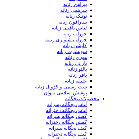
پیراهن زنانه
سرهمی زنانه
تونیک زنانه
سارافون زنانه
لباس بافتنی زنانه
جوراب زنانه
جوراب شلواری زنانه
کاپشن زنانه
سویشرت زنانه
هودی زنانه
بارانی زنانه
پالتو زنانه
پافر زنانه
جلیقه زنانه
ست رسمی و کژوال زنانه
پوشش اسلامی بانوان
محصولات بچگانه
لباس بچگانه پسرانه
لباس بچگانه دخترانه
کفش بچگانه پسرانه
کفش بچگانه دخترانه
کیف بچگانه پسرانه
کیف بچگانه دخترانه