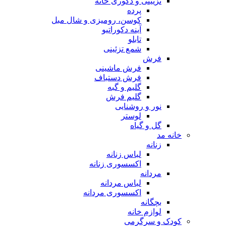
تزیینی و دکوری خانه
پرده
کوسن، رومیزی و شال مبل
آینه دکوراتیو
تابلو
شمع تزئینی
فرش
فرش ماشینی
فرش دستباف
گلیم و گبه
گلیم فرش
نور و روشنایی
لوستر
گل و گیاه
خانه مد
زنانه
لباس زنانه
اکسسوری زنانه
مردانه
لباس مردانه
اکسسوری مردانه
بچگانه
لوازم خانه
کودک و سرگرمی