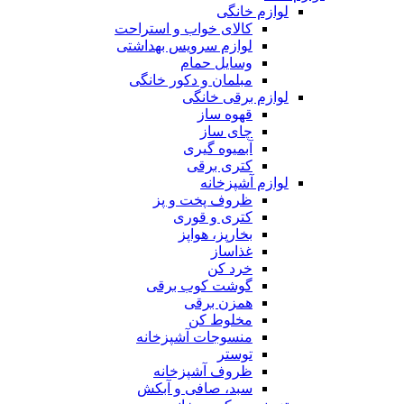
لوازم خانگی
کالای خواب و استراحت
لوازم سرویس بهداشتی
وسایل حمام
مبلمان و دکور خانگی
لوازم برقی خانگی
قهوه ساز
چای ساز
آبمیوه گیری
کتری برقی
لوازم آشپزخانه
ظروف پخت و پز
کتری و قوری
بخارپز، هواپز
غذاساز
خرد کن
گوشت کوب برقی
همزن برقی
مخلوط کن
منسوجات آشپزخانه
توستر
ظروف آشپزخانه
سبد، صافی و آبکش