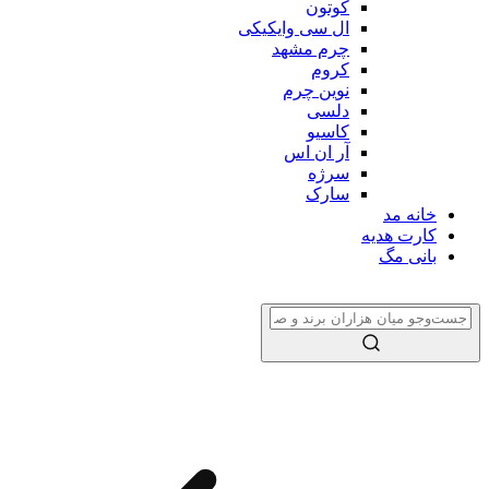
کوتون
ال سی وایکیکی
چرم مشهد
کروم
نوین چرم
دلسی
کاسیو
آر ان اس
سرژه
سارک
خانه مد
کارت هدیه
بانی مگ