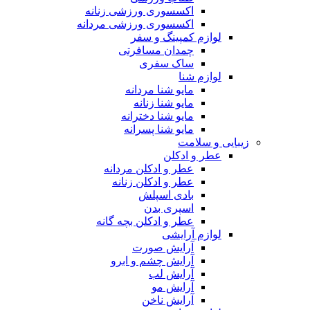
اکسسوری ورزشی زنانه
اکسسوری ورزشی مردانه
لوازم کمپینگ و سفر
چمدان مسافرتی
ساک سفری
لوازم شنا
مایو شنا مردانه
مایو شنا زنانه
مایو شنا دخترانه
مایو شنا پسرانه
زیبایی و سلامت
عطر و ادکلن
عطر و ادکلن مردانه
عطر و ادکلن زنانه
بادی اسپلش
اسپری بدن
عطر و ادکلن بچه گانه
لوازم آرایشی
آرایش صورت
آرایش چشم و ابرو
آرایش لب
آرایش مو
آرایش ناخن