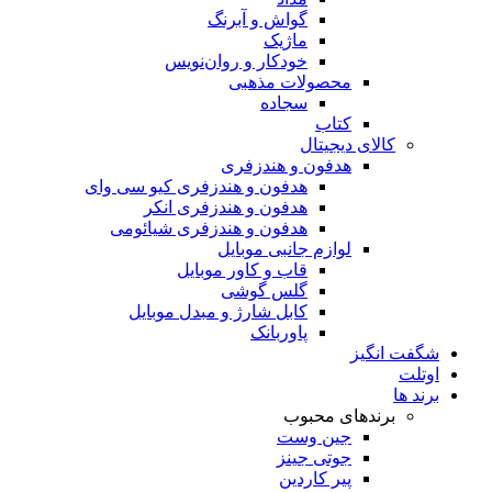
گواش و آبرنگ
ماژیک
خودکار و روان‌نویس
محصولات مذهبی
سجاده
کتاب
کالای دیجیتال
هدفون و هندزفری
هدفون و هندزفری کیو سی وای
هدفون و هندزفری انکر
هدفون و هندزفری شیائومی
لوازم جانبی موبایل
قاب و کاور موبایل
گلس گوشی
کابل شارژ و مبدل موبایل
پاوربانک
شگفت انگیز
اوتلت
برند ها
برندهای محبوب
جین وست
جوتی جینز
پیر کاردین