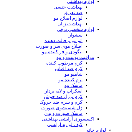
لوازم بهداشتی
بهداشت جنسی
ضد تعریق
لوازم اصلاح مو
بهداشت زنان
لوازم شخصی برقی
سشوار
اتو مو و حالت دهنده
اصلاح موی سر و صورت
بیگودی و فر کننده مو
مراقبت پوست و مو
کرم مرطوب کننده
کرم ضد آفتاب
شامپو مو
نرم کننده مو
ماسک مو
اسکراب و لایه بردار
کرم و ژل ضد جوش
کرم و سرم ضد چروک
ژل شستشوی صورت
ماسک صورت و بدن
اکسسوری آرایشی بهداشتی
کیف لوازم آرایشی
لوازم خانه