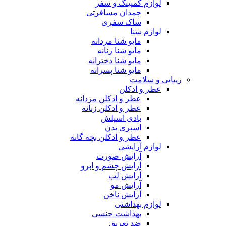
لوازم کمپینگ و سفر
چمدان مسافرتی
ساک سفری
لوازم شنا
مایو شنا مردانه
مایو شنا زنانه
مایو شنا دخترانه
مایو شنا پسرانه
زیبایی و سلامت
عطر و ادکلن
عطر و ادکلن مردانه
عطر و ادکلن زنانه
بادی اسپلش
اسپری بدن
عطر و ادکلن بچه گانه
لوازم آرایشی
آرایش صورت
آرایش چشم و ابرو
آرایش لب
آرایش مو
آرایش ناخن
لوازم بهداشتی
بهداشت جنسی
ضد تعریق