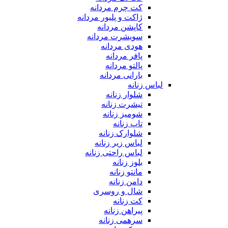
کت چرم مردانه
ژاکت و پلیور مردانه
کاپشن مردانه
سویشرت مردانه
هودی مردانه
پافر مردانه
پالتو مردانه
بارانی مردانه
لباس زنانه
شلوار زنانه
تیشرت زنانه
شومیز زنانه
تاپ زنانه
شلوارک زنانه
لباس زیر زنانه
لباس راحتی زنانه
بلوز زنانه
مانتو زنانه
دامن زنانه
شال و روسری
کت زنانه
پیراهن زنانه
سرهمی زنانه